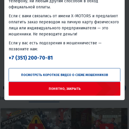
телефону, ни любым другим способом в обход
КРЕПЛЕНИЕ ДЛЯ
ЭКСПЕДИЦИОННОЙ КАНИСТРЫ
официальной оплаты.
“Т-ЗАЖИМ УНИВЕРСАЛЬНОЕ”
2 570 ₽
3 530 ₽
-27%
Если с вами связались от имени X-MOTORS и предлагают
оплатить заказ переводом на личную карту физического
120 ₽
110 ₽
лица или индивидуального предпринимателя — это
В 1 КЛИК
мошенники. Не переводите деньги!
Если у вас есть подозрения в мошенничестве —
позвоните нам:
+7 (351) 200-70-81
ПОСМОТРЕТЬ КОРОТКОЕ ВИДЕО О СХЕМЕ МОШЕННИКОВ
ВИДЕО ПРО МОТОТЕХНИКУ
Все
ПОНЯТНО, ЗАКРЫТЬ
Видеообзоры
Видеоотзывы