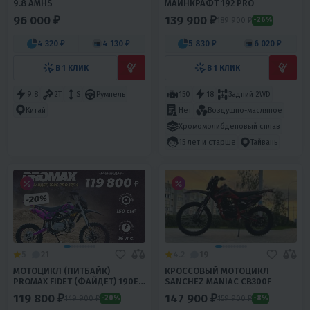
96 000 ₽
139 900 ₽
189 900 ₽
-26%
4 320 ₽
4 130 ₽
5 830 ₽
6 020 ₽
В 1 КЛИК
В 1 КЛИК
9.8
2T
S
Румпель
150
18
Задний 2WD
Нет
Воздушно-масляное
Китай
Хромомолибденовый сплав
15 лет и старше
Тайвань
5
21
4.2
19
МОТОЦИКЛ (ПИТБАЙК)
КРОССОВЫЙ МОТОЦИКЛ
PROMAX FIDET (ФАЙДЕТ) 190E
SANCHEZ MANIAC CB300F
PRO 17/14
119 800 ₽
147 900 ₽
149 900 ₽
159 900 ₽
-20%
-8%