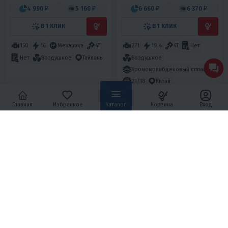
4 990 ₽
5 160 ₽
6 660 ₽
6 370 ₽
В 1 КЛИК
В 1 КЛИК
150
16
Механика
4T
271
19.4
4T
Нет
Воздушное
Нет
Воздушное
Тайвань
Хромомолибденовый сплав
21/18
Китай
Главная
Избранное
Каталог
Корзина
Вход
5
34
5
20
МОПЕД PROMAX STREET CROSS
КВАДРОЦИКЛ PROMAX
MAX 150 (49)
МАЙНКРАФТ KIDS 125
119 800 ₽
119 000 ₽
169 800 ₽
189 000 ₽
-29%
-37%
5 410 ₽
5 590 ₽
4 960 ₽
5 120 ₽
В 1 КЛИК
В 1 КЛИК