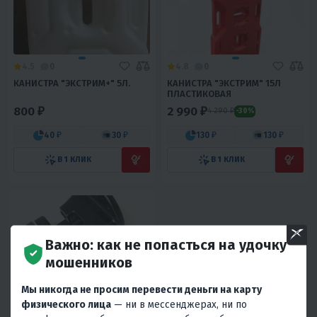
4.5
0
4.8
0
КАНИСТРА "ЭКСТРИМ+" 5Л.
КАНИСТРА "ЭКСТРИМ" 15Л
ПЛАСТИКОВАЯ
800 ₽
2 990 ₽
4 290 ₽
-30%
40 ₽
30 ₽
130 ₽
130 ₽
В 1 КЛИК
В 1 КЛИК
Важно: как не попасться на удочку
мошенников
Мы никогда не просим перевести деньги на карту
физического лица
— ни в мессенджерах, ни по
4.3
0