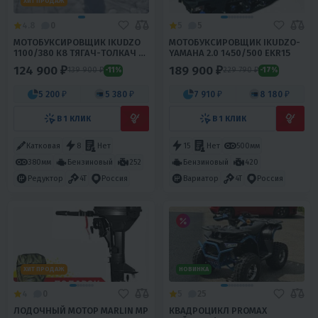
ХИТ ПРОДАЖ
4.8
0
5
5
МОТОБУКСИРОВЩИК IKUDZO
МОТОБУКСИРОВЩИК IKUDZO-
1100/380 К8 ТЯГАЧ-ТОЛКАЧ C
YAMAHA 2.0 1450/500 EKR15
САНЯМИ
124 900 ₽
189 900 ₽
139 900 ₽
229 790 ₽
-11%
-17%
5 200 ₽
5 380 ₽
7 910 ₽
8 180 ₽
В 1 КЛИК
В 1 КЛИК
Катковая
8
Нет
380мм
15
Нет
500мм
Бензиновый
252
Бензиновый
420
Редуктор
4T
Россия
Вариатор
4T
Россия
ХИТ ПРОДАЖ
НОВИНКА
4
0
5
25
ЛОДОЧНЫЙ МОТОР MARLIN MP
КВАДРОЦИКЛ PROMAX
9.8 AMHS
МАЙНКРАФТ 192 PRO