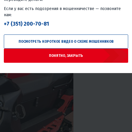
 не примёрзнет к раме в -30 °C
Если у вас есть подозрения в мошенничестве — позвоните
овленному в задней части подвески
нам:
истемы - переработан ряд рычагов, что дало прирост
+7 (351) 200-70-81
отери управляемости базовой модели.
атор
ПОСМОТРЕТЬ КОРОТКОЕ ВИДЕО О СХЕМЕ МОШЕННИКОВ
ПОНЯТНО, ЗАКРЫТЬ