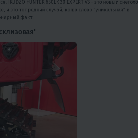
я. IKUDZO HUNTER 650LK 30 EXPERT V3 - это новый снегох
, и это тот редкий случай, когда слово "уникальная" в
енерный факт.
-склизовая"