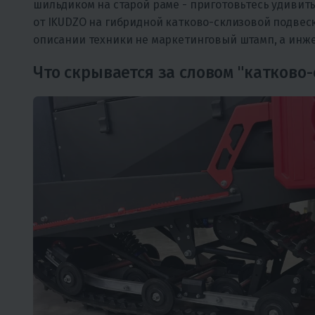
шильдиком на старой раме - приготовьтесь удивитьс
от IKUDZO на гибридной катково-склизовой подвеске
описании техники не маркетинговый штамп, а инж
Что скрывается за словом "катково