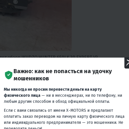
тот обзор IKUDZO HUNTER 650LK 30 EXPERT V3.
веренной рамы склизовой модели HUNTER, но реализована
Важно: как не попасться на удочку
от классических кареточных узлов в пользу направляющ
мошенников
 рельсах установлены прорезиненные катки.
Мы никогда не просим перевести деньги на карту
проходимый снегоход на катково-склизовой подвеске,
физического лица
— ни в мессенджерах, ни по телефону, ни
любым другим способом в обход официальной оплаты.
, исключая локальные перенапряжения
Если с вами связались от имени X-MOTORS и предлагают
ом снежном покрове
оплатить заказ переводом на личную карту физического лица
или индивидуального предпринимателя — это мошенники. Не
ими подшипниками закрытого типа - герметичная
переводите деньги!