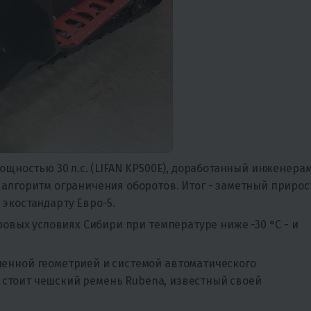
мощностью 30 л.с. (LIFAN KP500E), доработанный инженера
 алгоритм ограничения оборотов. Итог - заметный прирос
экостандарту Евро-5.
ровых условиях Сибири при температуре ниже -30 °C - и
шенной геометрией и системой автоматического
да стоит чешский ремень Rubena, известный своей