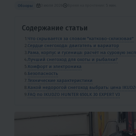
3 июля 2026
Время на прочтение:
5 мин.
Обзоры
Содержание статьи
Что скрывается за словом "катково-склизовая"
Сердце снегохода: двигатель и вариатор
Рама, корпус и гусеница: расчёт на суровую эк
Лучший снегоход для охоты и рыбалки?
Комфорт и электроника
Безопасность
Технические характеристики
Какой недорогой снегоход выбрать: цена IKUDZO
FAQ по IKUDZO HUNTER 650LK 30 EXPERT V3