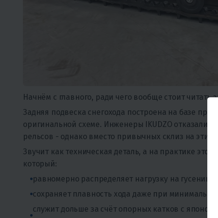
Начнём с главного, ради чего вообще стоит читать э
Задняя подвеска снегохода построена на базе про
оригинальной схеме. Инженеры IKUDZO отказались 
рельсов - однако вместо привычных склиз на этих
Звучит как техническая деталь, а на практике это 
который:
равномерно распределяет нагрузку на гусеницу
сохраняет плавность хода даже при минимальн
служит дольше за счёт опорных катков с японск