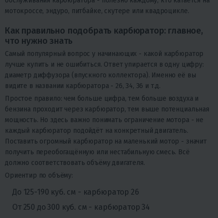
обслуживания карбюратора - полезно каждому, кто катается на
мотокроссе, эндуро, питбайке, скутере или квадроцикле.
Как правильно подобрать карбюратор: главное,
что нужно знать
Самый популярный вопрос у начинающих - какой карбюратор
лучше купить и не ошибиться. Ответ упирается в одну цифру:
диаметр диффузора (впускного коллектора). Именно её вы
видите в названии карбюратора - 26, 34, 36 и т.д.
Простое правило: чем больше цифра, тем больше воздуха и
бензина проходит через карбюратор, тем выше потенциальная
мощность. Но здесь важно понимать ограничение мотора - не
каждый карбюратор подойдёт на конкретный двигатель.
Поставить огромный карбюратор на маленький мотор - значит
получить переобогащённую или нестабильную смесь. Всё
должно соответствовать объёму двигателя.
Ориентир по объёму:
До 125-190 куб. см - карбюратор 26
От 250 до 300 куб. см - карбюратор 34