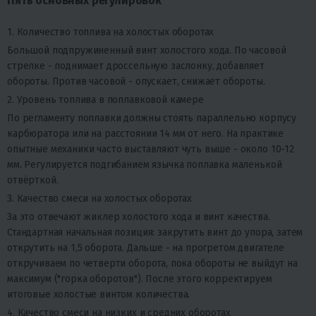
Пять основных регулировок
1. Количество топлива на холостых оборотах
Большой подпружиненный винт холостого хода. По часовой
стрелке - поднимает дроссельную заслонку, добавляет
обороты. Против часовой - опускает, снижает обороты.
2. Уровень топлива в поплавковой камере
По регламенту поплавки должны стоять параллельно корпусу
карбюратора или на расстоянии 14 мм от него. На практике
опытные механики часто выставляют чуть выше - около 10-12
мм. Регулируется подгибанием язычка поплавка маленькой
отвёрткой.
3. Качество смеси на холостых оборотах
За это отвечают жиклер холостого хода и винт качества.
Стандартная начальная позиция: закрутить винт до упора, затем
открутить на 1,5 оборота. Дальше - на прогретом двигателе
откручиваем по четверти оборота, пока обороты не выйдут на
максимум ("горка оборотов"). После этого корректируем
итоговые холостые винтом количества.
4. Качество смеси на низких и средних оборотах