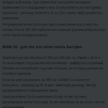
воздуха и бензина. При грамотной настройке мотоцикл
прибавляет 3-4 лошадиные силы. Если углубиться в настройку
серьёзно - реально получить +6 л.с. без каких-либо доработок
двигателя.
Регулировка холостого хода здесь выполнена под отвёртку -
потому что на 250-300-кубовых мотоциклах руками добраться до
этого винта затруднительно.
NIBBI 36 - для тех, кто хочет ехать быстрее
Карбюратор под объёмы от 300 до 450 куб. см. Рядом с 26-м и
34-м выглядит откровенно впечатляюще - диффузор огромный.
Топлива он потребляет ощутимо больше, но и отдача двигателя
соответствующая.
Если вы уже накатались на 300-ке с NIBBI 34 и хочется
большего - переход на 36-й даст заметную разницу. Мотор
раскручивается совершенно иначе.
Конструктивно 36-й аналогичен 34-му: та же система
регулировки холостого хода, те же жиклеры, та же игла с пятью
положениями.