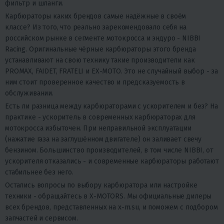
фильтр и шланги.
Карбюраторы каких брендов самые надёжные в своём
классе?
Из того, что реально зарекомендовало себя на
российском рынке в сегменте мотокросса и эндуро - NIBBI
Racing. Оригинальные чёрные карбюраторы этого бренда
устанавливают на свою технику такие производители как
PROMAX, FAIDET, FRATELI и EX-MOTO. Это не случайный выбор - за
ним стоит проверенное качество и предсказуемость в
обслуживании.
Есть ли разница между карбюраторами с ускорителем и без?
На
практике - ускоритель в современных карбюраторах для
мотокросса избыточен. При неправильной эксплуатации
(нажатие газа на заглушённом двигателе) он заливает свечу
бензином. Большинство производителей, в том числе NIBBI, от
ускорителя отказались - и современные карбюраторы работают
стабильнее без него.
Остались вопросы по выбору карбюратора или настройке
техники - обращайтесь в X-MOTORS. Мы официальные дилеры
всех брендов, представленных на x-m.su, и поможем с подбором
запчастей и сервисом.