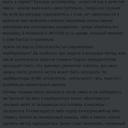
ехать в сервис?
Базовую регулировку - холостой ход и качество
смеси - можно выполнить самостоятельно, следуя инструкции.
Но если вы впервые сталкиваетесь с этим, нет уверенности в
диагнозе или проблема сложнее (например, нужна замена
жиклеров или регулировка поплавков) - лучше обратиться к
механику. В магазинах X-MOTORS есть сервис, который поможет
с этим быстро и правильно.
Нужен ли подсос (обогатитель) на современных
карбюраторах?
Да, особенно при запуске в холодную погоду или
после длительного простоя техники. Подсос принудительно
обогащает смесь, что помогает двигателю схватить. Без него
запуск после долгого застоя может быть затруднён. На
карбюраторах NIBBI обогатитель - игольчатого типа, тянется с
усилием до характерного щелчка.
Почему техника плохо заводится после зимы, если карбюратор
не трогали?
За зиму в карбюраторе может образоваться
лаковый налёт от испарившегося топлива, а жиклеры -
засориться. Рекомендуется либо перед консервацией на зиму
сливать бензин из поплавковой камеры, либо в начале сезона
сделать чистку карбюратора. Также стоит проверить топливный