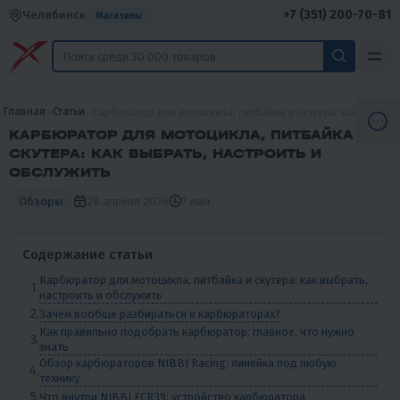
+7 (351) 200-70-81
Челябинск
Магазины
Главная
Статьи
Карбюратор для мотоцикла, питбайка и скутера: как выбрат
КАРБЮРАТОР ДЛЯ МОТОЦИКЛА, ПИТБАЙКА И
СКУТЕРА: КАК ВЫБРАТЬ, НАСТРОИТЬ И
ОБСЛУЖИТЬ
28 апреля 2026
7 мин.
Обзоры
Содержание статьи
Карбюратор для мотоцикла, питбайка и скутера: как выбрать,
настроить и обслужить
Зачем вообще разбираться в карбюраторах?
Как правильно подобрать карбюратор: главное, что нужно
знать
Обзор карбюраторов NIBBI Racing: линейка под любую
технику
Что внутри NIBBI FCR39: устройство карбюратора