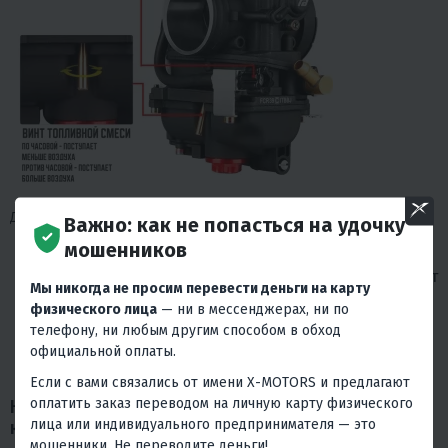
Два основных регулировочных винта:
Важно: как не попасться на удочку
мошенников
Винт холостого хода - по часовой стрелке повышает
обороты на холостом ходу, против часовой - снижает
Мы никогда не просим перевести деньги на карту
Винт качества топливной смеси - по часовой
физического лица
— ни в мессенджерах, ни по
телефону, ни любым другим способом в обход
стрелке уменьшает подачу воздуха, против часовой
официальной оплаты.
- увеличивает
Если с вами связались от имени X-MOTORS и предлагают
оплатить заказ переводом на личную карту физического
Какие бренды техники используют оригинальные
лица или индивидуального предпринимателя — это
карбюраторы NIBBI
мошенники. Не переводите деньги!