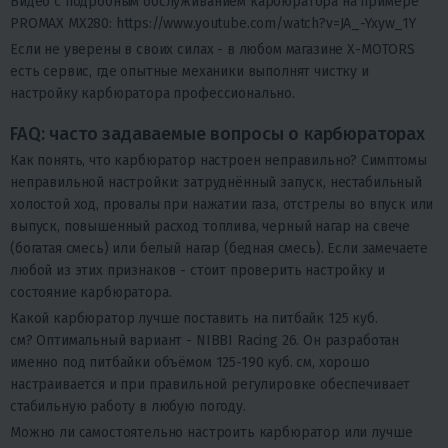
Видео с подробным обслуживанием карбюратора на примере
PROMAX MX280:
https://www.youtube.com/watch?v=JA_-Yxyw_1Y
Если не уверены в своих силах - в любом магазине X-MOTORS
есть сервис, где опытные механики выполнят чистку и
настройку карбюратора профессионально.
FAQ: часто задаваемые вопросы о карбюраторах
Как понять, что карбюратор настроен неправильно?
Симптомы
неправильной настройки: затруднённый запуск, нестабильный
холостой ход, провалы при нажатии газа, отстрелы во впуск или
выпуск, повышенный расход топлива, черный нагар на свече
(богатая смесь) или белый нагар (бедная смесь). Если замечаете
любой из этих признаков - стоит проверить настройку и
состояние карбюратора.
Какой карбюратор лучше поставить на питбайк 125 куб.
см?
Оптимальный вариант - NIBBI Racing 26. Он разработан
именно под питбайки объёмом 125-190 куб. см, хорошо
настраивается и при правильной регулировке обеспечивает
стабильную работу в любую погоду.
Можно ли самостоятельно настроить карбюратор или лучше