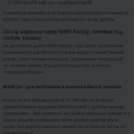
От 300 до 450 куб. см - карбюратор 36
Подробный видеообзор по подбору карбюратора от команды X-
MOTORS:
https://www.youtube.com/watch?v=d-CN_gzVFHw
Обзор карбюраторов NIBBI Racing: линейка под
любую технику
На российском рынке NIBBI Racing - это эталон соотношения
цена/качество для мотокроссовой и эндуро техники. Чёрный
корпус, качественные материалы, продуманная конструкция -
не случайно именно эти карбюраторы стоят на многих
популярных брендах.
NIBBI 26 - для питбайков и малообъёмной техники
Входит на все питбайки класса 125-190 куб. см. Оснащён
принудительным подсосом (обогатителем) с удобным ручным
управлением - при грамотных настройках мотоцикл заводится с
одного нажатия кнопки даже после долгого простоя или в
мороз. Без подсоса заводить технику после долгого застоя не
рекомендуется.