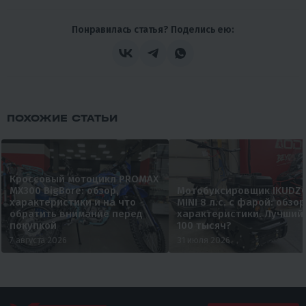
Понравилась статья? Поделись ею:
ПОХОЖИЕ СТАТЬИ
Кроссовый мотоцикл PROMAX
MX300 BigBore: обзор,
Мотобуксировщик IKUDZ
характеристики и на что
MINI 8 л.с. с фарой: обзор
обратить внимание перед
характеристики. Лучший
покупкой
100 тысяч?
7 августа 2026
31 июля 2026