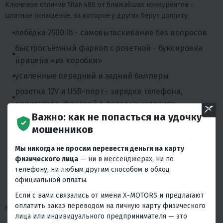
Ключевое отличие Titan 480 от ближайших конкурентов -
штатное оснащение, за которое у других берут доплату:
лебёдка 2500 lb - самовытаскивание без вопросов
быстросъёмный фаркоп с розеткой - буксировка
прицепа «из коробки»
усиленные передний и задний бамперы
розетка 12V и USB-порт - зарядка телефона,
навигатора, фонарей в полевых условиях
Важно: как не попасться на удочку
линзованная LED-оптика спереди и диодные
мошенников
фонари сзади
LCD-дисплей с хорошей читаемостью на солнце
Мы никогда не просим перевести деньги на карту
физического лица
— ни в мессенджерах, ни по
эргономичное двухместное сиденье со спинкой
телефону, ни любым другим способом в обход
пассажира и ручками
официальной оплаты.
зеркала заднего вида и защита рук
Если с вами связались от имени X-MOTORS и предлагают
оплатить заказ переводом на личную карту физического
Ничего из этого не надо докупать отдельно.
лица или индивидуального предпринимателя — это