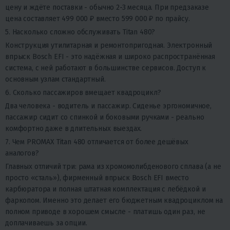
цену и ждёте поставки - обычно 2-3 месяца. При предзаказе
цена составляет 499 000 ₽ вместо 599 000 ₽ по прайсу.
5. Насколько сложно обслуживать Titan 480?
Конструкция утилитарная и ремонтопригодная. Электронный
впрыск Bosch EFI - это надёжная и широко распространённая
система, с ней работают в большинстве сервисов. Доступ к
основным узлам стандартный.
6. Сколько пассажиров вмещает квадроцикл?
Два человека - водитель и пассажир. Сиденье эргономичное,
пассажир сидит со спинкой и боковыми ручками - реально
комфортно даже в длительных выездах.
7. Чем PROMAX Titan 480 отличается от более дешёвых
аналогов?
Главных отличий три: рама из хромомолибденового сплава (а не
просто «сталь»), фирменный впрыск Bosch EFI вместо
карбюратора и полная штатная комплектация с лебёдкой и
фаркопом. Именно это делает его
бюджетным квадроциклом на
полном приводе
в хорошем смысле - платишь один раз, не
доплачиваешь за опции.