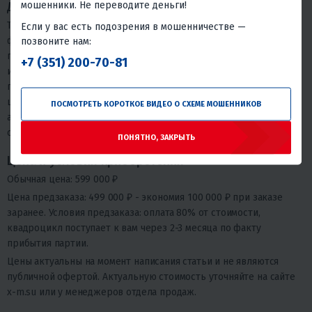
мошенники. Не переводите деньги!
Для кого этот квадроцикл
Titan 480 одинаково хорошо подходит для охоты и рыбалки,
Если у вас есть подозрения в мошенничестве —
фермерских задач (подвоз кормов, объезд угодий), загородных
позвоните нам:
путешествий с пассажиром, а также для регулярного
+7 (351) 200-70-81
использования в труднодоступных локациях. Это
полноприводный квадроцикл с оптимальным соотношением
цены и качества
- не спортивный снаряд и не дешёвая игрушка,
ПОСМОТРЕТЬ КОРОТКОЕ ВИДЕО О СХЕМЕ МОШЕННИКОВ
а утилитарная рабочая машина с расчётом на долгий срок
службы.
ПОНЯТНО, ЗАКРЫТЬ
Цена и условия приобретения
Обычная цена:
599 000 ₽
Цена предзаказа:
499 000 ₽
- экономия 100 000 ₽ при заказе
заранее. Условия предзаказа: оплата 80% от стоимости,
квадроцикл поступает к вам через 2-3 месяца по факту
прибытия партии.
Цены актуальны на момент написания статьи и не являются
публичной офертой. Актуальную стоимость уточняйте на сайте
x-m.su или у менеджеров отдела продаж.