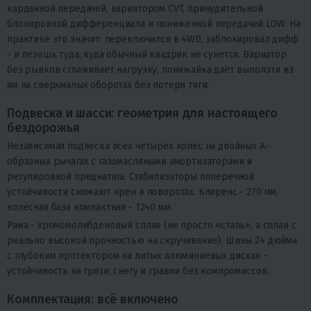
карданной передачей, вариатором CVT, принудительной
блокировкой дифференциала и пониженной передачей LOW. На
практике это значит: переключился в 4WD, заблокировал дифф
- и лезешь туда, куда обычный квадрик не сунется. Вариатор
без рывков сглаживает нагрузку, понижайка даёт выползти из
ям на сверхмалых оборотах без потери тяги.
Подвеска и шасси: геометрия для настоящего
бездорожья
Независимая подвеска всех четырёх колёс на двойных А-
образных рычагах с газомасляными амортизаторами и
регулировкой преднатяга. Стабилизаторы поперечной
устойчивости снижают крен в поворотах. Клиренс - 270 мм,
колёсная база компактная - 1240 мм.
Рама - хромомолибденовый сплав (не просто «сталь», а сплав с
реально высокой прочностью на скручивание). Шины 24 дюйма
с глубоким протектором на литых алюминиевых дисках -
устойчивость на грязи, снегу и гравии без компромиссов.
Комплектация: всё включено