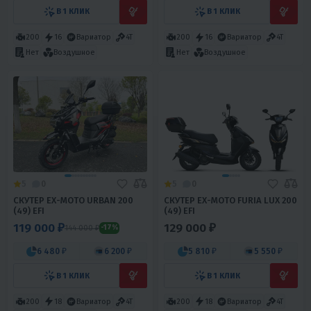
В 1 КЛИК
В 1 КЛИК
200
16
Вариатор
4T
200
16
Вариатор
4T
Нет
Воздушное
Нет
Воздушное
5
0
5
0
СКУТЕР EX-MOTO URBAN 200
СКУТЕР EX-MOTO FURIA LUX 200
(49) EFI
(49) EFI
119 000 ₽
129 000 ₽
144 000 ₽
-17%
6 480 ₽
6 200 ₽
5 810 ₽
5 550 ₽
В 1 КЛИК
В 1 КЛИК
200
18
Вариатор
4T
200
18
Вариатор
4T