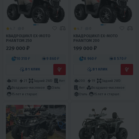
4.7
0
4.7
0
КВАДРОЦИКЛ EX-MOTO
КВАДРОЦИКЛ EX-MOTO
PHANTOM 250
PHANTOM 200
229 000 ₽
199 000 ₽
10 310 ₽
9 860 ₽
8 960 ₽
8 570 ₽
В 1 КЛИК
В 1 КЛИК
250
21
Задний 2WD
Нет
200
19
Задний 2WD
Воздушно-масляное
Сталь
Нет
Воздушно-масляное
15 лет и старше
Сталь
15 лет и старше