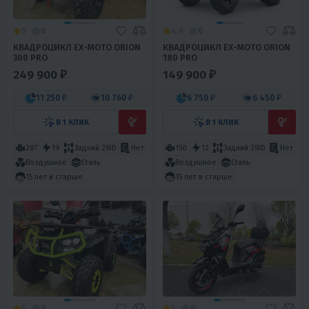
5
0
4.6
0
КВАДРОЦИКЛ EX-MOTO ORION
КВАДРОЦИКЛ EX-MOTO ORION
300 PRO
180 PRO
249 900 ₽
149 900 ₽
11 250 ₽
10 760 ₽
6 750 ₽
6 450 ₽
В 1 КЛИК
В 1 КЛИК
287
19
Задний 2WD
Нет
150
12
Задний 2WD
Нет
Воздушное
Сталь
Воздушное
Сталь
15 лет и старше
15 лет и старше
5
0
5
0