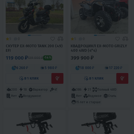
5
0
5
0
СКУТЕР EX-MOTO TANK 200 (49)
КВАДРОЦИКЛ EX-MOTO GRIZLY
EFI
400 4WD (4*4)
119 000 ₽
399 900 ₽
139 000 ₽
-14%
6 260 ₽
5 980 ₽
18 000 ₽
17 220 ₽
В 1 КЛИК
В 1 КЛИК
200
18
Вариатор
4T
386
31
Полный 4WD
Нет
Воздушное
Нет
Водяное
Сталь
15 лет и старше