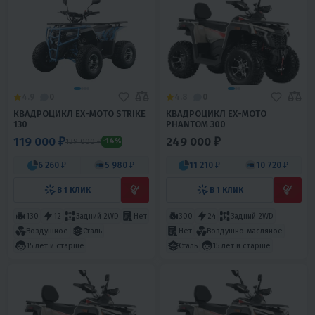
4.9
0
4.8
0
КВАДРОЦИКЛ EX-MOTO STRIKE
КВАДРОЦИКЛ EX-MOTO
130
PHANTOM 300
119 000 ₽
249 000 ₽
139 000 ₽
-14%
6 260 ₽
5 980 ₽
11 210 ₽
10 720 ₽
В 1 КЛИК
В 1 КЛИК
130
12
Задний 2WD
Нет
300
24
Задний 2WD
Воздушное
Сталь
Нет
Воздушно-масляное
15 лет и старше
Сталь
15 лет и старше