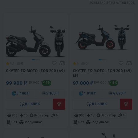
Показано 24 из 47 товаров
4.1
0
4
0
СКУТЕР EX-MOTO LEON 200 (49)
СКУТЕР EX-MOTO LEON 200 (49)
EFI
99 900 ₽
97 000 ₽
119 900 ₽
109 000 ₽
-17%
-11%
5 400 ₽
5 160 ₽
4 910 ₽
4 690 ₽
В 1 КЛИК
В 1 КЛИК
200
16
Вариатор
4T
200
18
Вариатор
4T
Нет
Воздушное
Нет
Воздушное