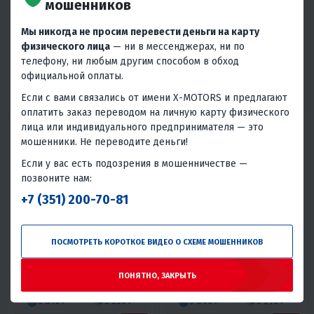
мошенников
119 000 ₽
149 000 ₽
Мы никогда не просим перевести деньги на карту
5 360 ₽
5 120 ₽
6 710 ₽
6 420 ₽
физического лица
— ни в мессенджерах, ни по
В 1 КЛИК
В 1 КЛИК
телефону, ни любым другим способом в обход
официальной оплаты.
200
18
Вариатор
4T
200
16
Вариатор
4T
Если с вами связались от имени X-MOTORS и предлагают
Нет
Воздушное
Нет
Воздушное
оплатить заказ переводом на личную карту физического
лица или индивидуального предпринимателя — это
мошенники. Не переводите деньги!
Если у вас есть подозрения в мошенничестве —
позвоните нам:
+7 (351) 200-70-81
5
0
5
0
ПОСМОТРЕТЬ КОРОТКОЕ ВИДЕО О СХЕМЕ МОШЕННИКОВ
СКУТЕР EX-MOTO ZUMA 200
СКУТЕР EX-MOTO TANK 200 (49)
(49)
129 000 ₽
98 000 ₽
ПОНЯТНО, ЗАКРЫТЬ
129 800 ₽
-24%
5 810 ₽
5 550 ₽
5 840 ₽
5 590 ₽