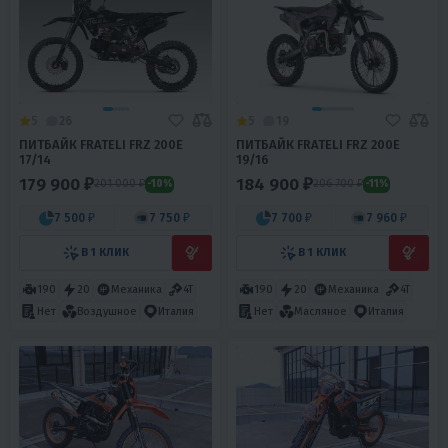
5
26
5
19
ПИТБАЙК FRATELI FRZ 200E
ПИТБАЙК FRATELI FRZ 200E
17/14
19/16
179 900 ₽
184 900 ₽
201 000 ₽
206 700 ₽
-10%
-11%
7 500 ₽
7 750 ₽
7 700 ₽
7 960 ₽
В 1 КЛИК
В 1 КЛИК
190
20
Механика
4T
190
20
Механика
4T
Нет
Воздушное
Италия
Нет
Масляное
Италия