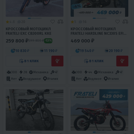
4.8
20
5
16
КРОССОВЫЙ МОТОЦИКЛ
КРОССОВЫЙ МОТОЦИКЛ
FRATELI EXC CB300RL KKE
FRATELI HARDLINE NC330S EFI
FRZ
259 800 ₽
469 000 ₽
299 800 ₽
-13%
10 830 ₽
11 190 ₽
19 540 ₽
20 190 ₽
В 1 КЛИК
В 1 КЛИК
300
28
Механика
4T
300
44
Механика
4T
Нет
Воздушное
Италия
Нет
Водяное
Италия