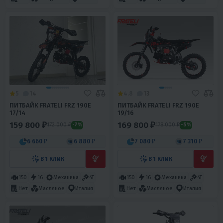
5
14
4.8
13
ПИТБАЙК FRATELI FRZ 190E
ПИТБАЙК FRATELI FRZ 190E
17/14
19/16
159 800 ₽
169 800 ₽
172 000 ₽
178 000 ₽
-7%
-5%
6 660 ₽
6 880 ₽
7 080 ₽
7 310 ₽
В 1 КЛИК
В 1 КЛИК
150
16
Механика
4T
150
16
Механика
4T
Нет
Масляное
Италия
Нет
Масляное
Италия