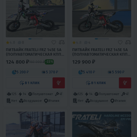
4.8
8
4.8
4
ПИТБАЙК FRATELI FRZ 145E SA
ПИТБАЙК FRATELI FRZ 145E SA
(ПОЛУАВТОМАТИЧЕСКАЯ КПП)
(ПОЛУАВТОМАТИЧЕСКАЯ КПП)
14/12
17/14
124 800 ₽
129 900 ₽
160 000 ₽
-22%
5 200 ₽
5 370 ₽
5 410 ₽
5 590 ₽
В 1 КЛИК
В 1 КЛИК
125
14
Полуавтомат
4T
125
14
Полуавтомат
4T
Нет
Воздушное
Италия
Нет
Воздушное
Италия