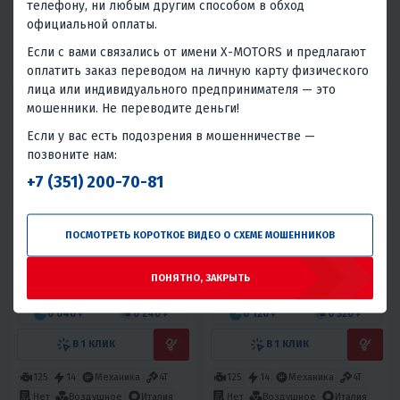
телефону, ни любым другим способом в обход
В 1 КЛИК
В 1 КЛИК
официальной оплаты.
60
7
Автомат
4T
125
12
Полуавтомат
4T
Если с вами связались от имени X-MOTORS и предлагают
Нет
Воздушное
Италия
Нет
Воздушное
Италия
оплатить заказ переводом на личную карту физического
лица или индивидуального предпринимателя — это
мошенники. Не переводите деньги!
Если у вас есть подозрения в мошенничестве —
позвоните нам:
+7 (351) 200-70-81
5
18
5
24
ПОСМОТРЕТЬ КОРОТКОЕ ВИДЕО О СХЕМЕ МОШЕННИКОВ
ПИТБАЙК FRATELI FRZ 145E
ПИТБАЙК FRATELI FRZ 145E
14/12
17/14
ПОНЯТНО, ЗАКРЫТЬ
144 900 ₽
146 900 ₽
174 800 ₽
-17%
6 040 ₽
6 240 ₽
6 120 ₽
6 320 ₽
В 1 КЛИК
В 1 КЛИК
125
14
Механика
4T
125
14
Механика
4T
Нет
Воздушное
Италия
Нет
Воздушное
Италия