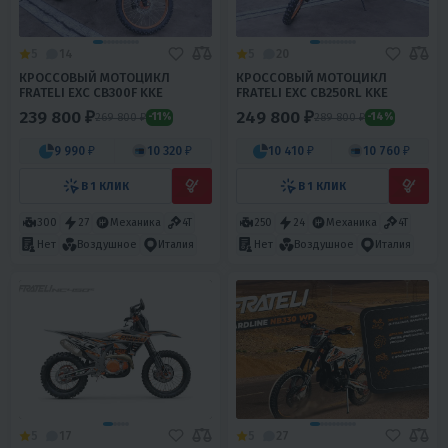
5
14
5
20
КРОССОВЫЙ МОТОЦИКЛ
КРОССОВЫЙ МОТОЦИКЛ
FRATELI EXC CB300F KKE
FRATELI EXC CB250RL KKE
239 800 ₽
249 800 ₽
269 800 ₽
289 800 ₽
-11%
-14%
9 990 ₽
10 320 ₽
10 410 ₽
10 760 ₽
В 1 КЛИК
В 1 КЛИК
300
27
Механика
4T
250
24
Механика
4T
Нет
Воздушное
Италия
Нет
Воздушное
Италия
5
17
5
27