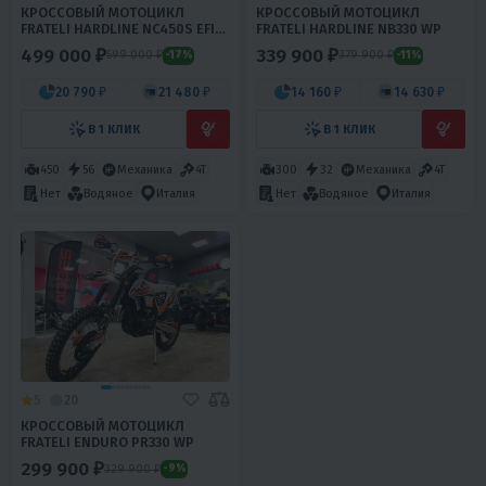
КРОССОВЫЙ МОТОЦИКЛ
КРОССОВЫЙ МОТОЦИКЛ
FRATELI HARDLINE NC450S EFI
FRATELI HARDLINE NB330 WP
FRZ
499 000 ₽
339 900 ₽
599 000 ₽
379 900 ₽
-17%
-11%
20 790 ₽
21 480 ₽
14 160 ₽
14 630 ₽
В 1 КЛИК
В 1 КЛИК
450
56
Механика
4T
300
32
Механика
4T
Нет
Водяное
Италия
Нет
Водяное
Италия
5
20
КРОССОВЫЙ МОТОЦИКЛ
FRATELI ENDURO PR330 WP
299 900 ₽
329 900 ₽
-9%