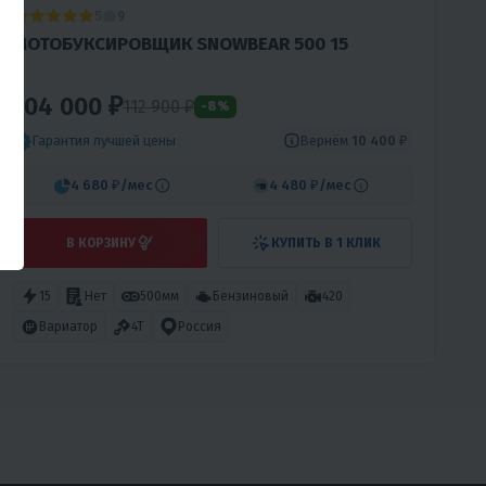
5
9
МОТОБУКСИРОВЩИК SNOWBEAR 500 15
104 000 ₽
112 900 ₽
-8%
Вернём
10 400 ₽
Гарантия лучшей цены
4 680 ₽
/мес
4 480 ₽
/мес
В КОРЗИНУ
КУПИТЬ В 1 КЛИК
15
Нет
500мм
Бензиновый
420
Вариатор
4T
Россия