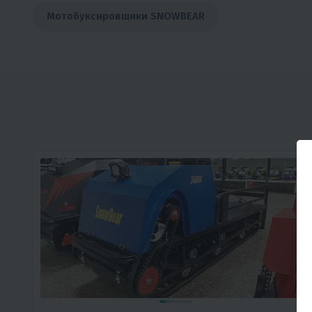
Мотобуксировщики SNOWBEAR