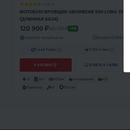
4.8
13
МОТОБУКСИРОВЩИК SNOWBEAR 500 LONG 15
(ДЛИННАЯ БАЗА)
120 900 ₽
123 700 ₽
-2%
Вернём
12 090 ₽
Гарантия лучшей цены
5 440 ₽
/мес
5 210 ₽
/мес
В КОРЗИНУ
КУПИТЬ В 1 КЛИК
15
Нет
500мм
Бензиновый
420
Вариатор
4T
Россия