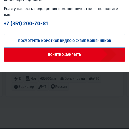
5
11
Если у вас есть подозрения в мошенничестве — позвоните
МОТОБУКСИРОВЩИК SNOWBEAR 600 15
нам:
+7 (351) 200-70-81
128 700 ₽
Вернём
12 870 ₽
Гарантия лучшей цены
ПОСМОТРЕТЬ КОРОТКОЕ ВИДЕО О СХЕМЕ МОШЕННИКОВ
5 790 ₽
/мес
5 540 ₽
/мес
ПОНЯТНО, ЗАКРЫТЬ
В КОРЗИНУ
КУПИТЬ В 1 КЛИК
15
Нет
600мм
Бензиновый
420
Вариатор
4T
Россия