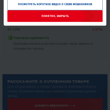
Статистика основана на количестве общего числа
ПОСМОТРЕТЬ КОРОТКОЕ ВИДЕО О СХЕМЕ МОШЕННИКОВ
покупателей и количестве обращений в сервис с этим
товаром.
ПОНЯТНО, ЗАКРЫТЬ
Без проблем
Всего обращений в сервис
97.43%
2.57%
Хорошая надёжность
Проблемы или брак встречаются редко, товар надёжен в
большинстве случаев.
РАССКАЖИТЕ О КУПЛЕННОМ ТОВАРЕ
Есть что рассказать о товаре? Добавьте свой видеообзор к
товару. Возможно именно он поможет покупателям сделать
выбор.
ДОБАВИТЬ ВИДЕООБЗОР