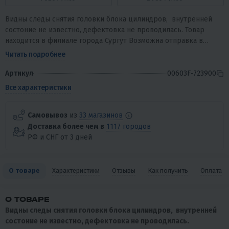
Видны следы снятия головки блока цилиндров, внутренней
состоние не известно, дефектовка не проводилась. Товар
находится в филиале города Сургут Возможна отправка в
любой город России за счёт...
Читать подробнее
Артикул
00603F-723900
Все характеристики
Самовывоз
из
33 магазинов
Доставка более чем в
1117 городов
РФ и СНГ от 3 дней
О товаре
Характеристики
Отзывы
Как получить
Оплата
О ТОВАРЕ
Видны следы снятия головки блока цилиндров, внутренней
состоние не известно, дефектовка не проводилась.