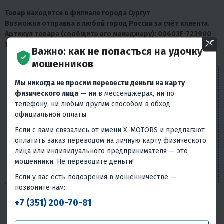
Товар находится в филиале города Сургут
Возможна отправка в любой город России за счёт клиента.
Артикул товара (сообщите его менеджеру): 00603F-723900
Техника Б/У продается без гарантии.
Важно: как не попасться на удочку
мошенников
Внешний вид товара, его комплектация и
Мы никогда не просим перевести деньги на карту
характеристики могут изменяться производителем без
физического лица
— ни в мессенджерах, ни по
предварительных уведомлений. Описание носит
телефону, ни любым другим способом в обход
справочно-ознакомительный характер и не может
официальной оплаты.
служить основанием для претензий. Вся представленная
Если с вами связались от имени X-MOTORS и предлагают
на сайте информация, касающаяся технических
оплатить заказ переводом на личную карту физического
характеристик, наличия на складе, стоимости товаров,
лица или индивидуального предпринимателя — это
носит информационный характер и ни при каких
мошенники. Не переводите деньги!
условиях не является публичной офертой, определяемой
положениями п. 2 ст. 437 Гражданского кодекса РФ.
Если у вас есть подозрения в мошенничестве —
позвоните нам:
+7 (351) 200-70-81
Надёжность товара