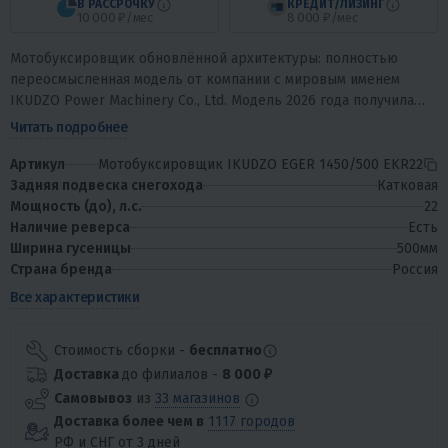
В РАССРОЧКУ
КРЕДИТ/ЛИЗИНГ
10 000 ₽/мес
8 000 ₽/мес
Мотобуксировщик обновлённой архитектуры: полностью
переосмысленная модель от компании с мировым именем
IKUDZO Power Machinery Co., Ltd. Модель 2026 года получила
ряд конструктивных...
Читать подробнее
Артикул
Мотобуксировщик IKUDZO EGER 1450/500 EKR22
Задняя подвеска снегохода
Катковая
Мощность (до), л.с.
22
Наличие реверса
Есть
Ширина гусеницы
500мм
Страна бренда
Россия
Все характеристики
Стоимость сборки -
бесплатно
Доставка
до филиалов -
8 000 ₽
Самовывоз
из
33 магазинов
Доставка более чем в
1117 городов
РФ и СНГ от 3 дней