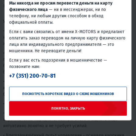
Мы никогда не просим перевести деньги на карту
задач - легко и прогнозируемо.
физического лица
— ни в мессенджерах, ни по
телефону, ни любым другим способом в обход
Управление и безопасность
официальной оплаты.
• Трос газа с внутренней полимерной оболочкой - защищён от
Если с вами связались от имени X-MOTORS и предлагают
коррозии и обмерзания, низкое трение гарантирует плавный
оплатить заказ переводом на личную карту физического
ход и отзывчивость даже в -40°C.
лица или индивидуального предпринимателя — это
мошенники. Не переводите деньги!
• Линзованная светодиодная оптика (2 фары) - направленный
пучок высокой плотности с чёткой светотеневой границей.
Если у вас есть подозрения в мошенничестве —
Превосходная дальность и равномерность освещения для
позвоните нам:
безопасных поездок в тёмное время суток.
+7 (351) 200-70-81
• Складной руль с регулировкой высоты - компактное
хранение, удобная подгонка под рост, быстрая трансформация
без инструмента.
ПОСМОТРЕТЬ КОРОТКОЕ ВИДЕО О СХЕМЕ МОШЕННИКОВ
• Подогрев ручек - комфортная работа в сильные морозы.
ПОНЯТНО, ЗАКРЫТЬ
• Удобный селектор передач (F-N-R) - эргономичное рычага,
переключение переднего, нейтрального и заднего хода
интуитивно понятно и не требует усилий.
• Влагозащищённый пульт управления - оснащён кнопками