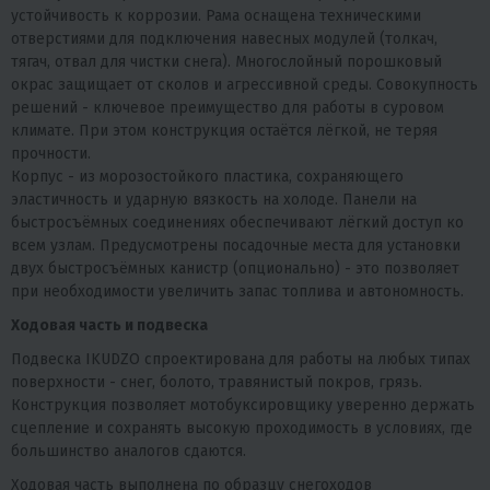
устойчивость к коррозии. Рама оснащена техническими
отверстиями для подключения навесных модулей (толкач,
тягач, отвал для чистки снега). Многослойный порошковый
окрас защищает от сколов и агрессивной среды. Совокупность
решений - ключевое преимущество для работы в суровом
климате. При этом конструкция остаётся лёгкой, не теряя
прочности.
Корпус - из морозостойкого пластика, сохраняющего
эластичность и ударную вязкость на холоде. Панели на
быстросъёмных соединениях обеспечивают лёгкий доступ ко
всем узлам. Предусмотрены посадочные места для установки
двух быстросъёмных канистр (опционально) - это позволяет
при необходимости увеличить запас топлива и автономность.
Ходовая часть и подвеска
Подвеска IKUDZO спроектирована для работы на любых типах
поверхности - снег, болото, травянистый покров, грязь.
Конструкция позволяет мотобуксировщику уверенно держать
сцепление и сохранять высокую проходимость в условиях, где
большинство аналогов сдаются.
Ходовая часть выполнена по образцу снегоходов