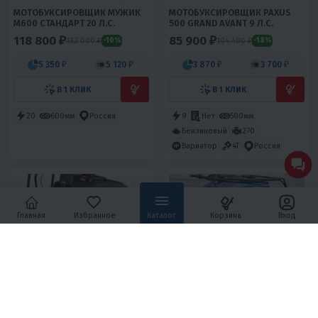
МОТОБУКСИРОВЩИК МУЖИК
МОТОБУКСИРОВЩИК PAXUS
М600 СТАНДАРТ 20 Л.С.
500 GRAND AVANT 9 Л.С.
118 800 ₽
85 900 ₽
132 000 ₽
104 400 ₽
-10%
-18%
5 350 ₽
5 120 ₽
3 870 ₽
3 700 ₽
В 1 КЛИК
В 1 КЛИК
20
600мм
Россия
9
Нет
500мм
Бензиновый
270
Вариатор
4T
Россия
Главная
Избранное
Каталог
Корзина
Вход
4.4
0
4.2
0
МОТОБУКСИРОВЩИК БАРС
МОТОБУКСИРОВЩИК ИСТЕМ 17
СЛЕДОПЫТ FS. RS 9 Л.С.
ЭЛЕКТРОСТАРТЕР
96 800 ₽
87 400 ₽