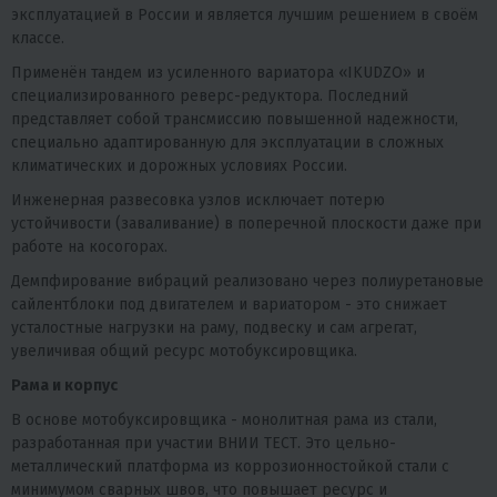
эксплуатацией в России и является лучшим решением в своём
классе.
Применён тандем из усиленного вариатора «IKUDZO» и
специализированного реверс-редуктора. Последний
представляет собой трансмиссию повышенной надежности,
специально адаптированную для эксплуатации в сложных
климатических и дорожных условиях России.
Инженерная развесовка узлов исключает потерю
устойчивости (заваливание) в поперечной плоскости даже при
работе на косогорах.
Демпфирование вибраций реализовано через полиуретановые
сайлентблоки под двигателем и вариатором - это снижает
усталостные нагрузки на раму, подвеску и сам агрегат,
увеличивая общий ресурс мотобуксировщика.
Рама и корпус
В основе мотобуксировщика - монолитная рама из стали,
разработанная при участии ВНИИ ТЕСТ. Это цельно-
металлический платформа из коррозионностойкой стали с
минимумом сварных швов, что повышает ресурс и