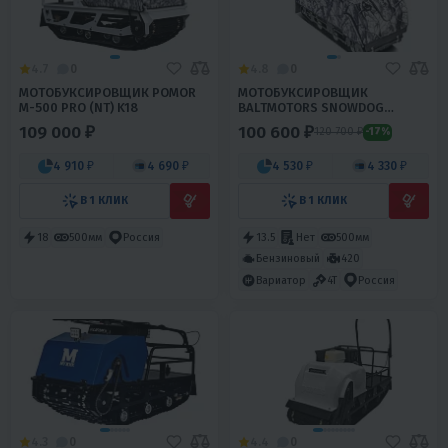
4.7
0
4.8
0
МОТОБУКСИРОВЩИК POMOR
МОТОБУКСИРОВЩИК
М-500 PRO (NT) K18
BALTMOTORS SNOWDOG
STANDARD B13
109 000 ₽
100 600 ₽
120 700 ₽
-17%
4 910 ₽
4 690 ₽
4 530 ₽
4 330 ₽
В 1 КЛИК
В 1 КЛИК
18
500мм
Россия
13.5
Нет
500мм
Бензиновый
420
Вариатор
4T
Россия
4.3
0
4.4
0