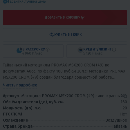
Гарантия лучшей цены
ДОБАВИТЬ В КОРЗИНУ
КУПИТЬ В 1 КЛИК
В РАССРОЧКУ
КРЕДИТ/ЛИЗИНГ
4 960 ₽/мес
5 120 ₽/мес
Тайваньский мотоциклы PROMAX MSX200 CROM (49) по
документам 40сс, по факту 160 куб.см 20л.с! Мотоцикл PROMAX
MSX200 CROM (49) создан благодаря совместной работе
компании HONDA и PROMAX, это...
Читать подробнее
Артикул
Мотоцикл PROMAX MSX200 CROM (49) сине-красный
Объём двигателя (до), куб. см.
160
Мощность (до), л.с.
20
ПТС (ПСМ)
Нет
Охлаждение
Воздушное
Страна бренда
Тайвань