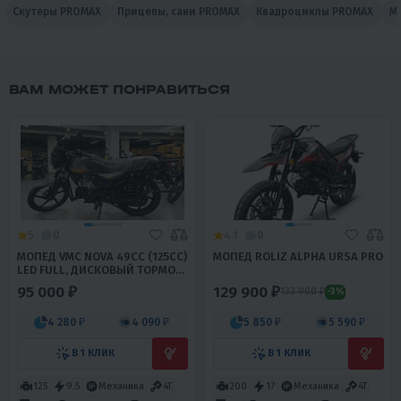
Скутеры PROMAX
Прицепы, сани PROMAX
Квадроциклы PROMAX
М
ВАМ МОЖЕТ ПОНРАВИТЬСЯ
5
0
4.1
0
МОПЕД VMC NOVA 49СС (125СС)
МОПЕД ROLIZ ALPHA URSA PRO
LED FULL, ДИСКОВЫЙ ТОРМОЗ,
RKB RATO С БАЛАНС. ВАЛОМ,
95 000 ₽
129 900 ₽
133 900 ₽
-3%
СИГНАЛИЗАЦИЯ
4 280 ₽
4 090 ₽
5 850 ₽
5 590 ₽
В 1 КЛИК
В 1 КЛИК
125
9.5
Механика
4T
200
17
Механика
4T