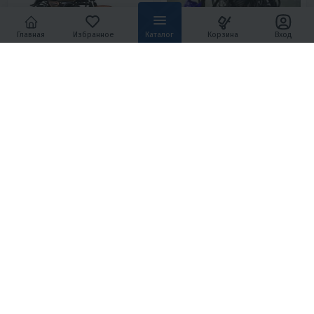
Главная
Избранное
Каталог
Корзина
Вход
4.6
0
4
0
МОПЕД COLT INTERNATIONAL
МОПЕД ALFA С.МОТО FORESTER
(МЕЖДУНАРОДНАЯ СХЕМА П/
NEW
П)
94 700 ₽
82 300 ₽
86 600 ₽
-5%
4 260 ₽
4 080 ₽
3 700 ₽
3 540 ₽
В 1 КЛИК
В 1 КЛИК
Механика
4T
Нет
49.9
4.5
Механика
4T
Воздушное
Россия
Нет
Воздушное
Китай
4.4
0
5
0
МОПЕД SWIFT STREET
МОПЕД EX-MOTO ALPHA