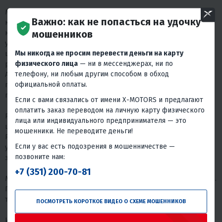
Модель MSX200 CROM (49)оснащена лучшими
Важно: как не попасться на удочку
комплектующими, включая подвеску от ITALIN V-ONE,
мошенников
карбюратор KEIHIN JAPAN, систему зажигания CDI ZONGSHEN,
усиленную цепь KMC, сцепление на базе HINSON, усиленную
Мы никогда не просим перевести деньги на карту
цепь 428 от компании X-Range, дисковую тормозную систему
физического лица
— ни в мессенджерах, ни по
разработанную совместно с Brembo, выхлопную систему от
телефону, ни любым другим способом в обход
AKRAPOVICH, руль FATBAR из профессионального мотокросса,
официальной оплаты.
грипсы от известного бренда SILICON POWER и ударостойкий
пластик RXF PLAST PRO.
Если с вами связались от имени X-MOTORS и предлагают
оплатить заказ переводом на личную карту физического
PROMAX также гарантирует доступность запчастей, средняя
лица или индивидуального предпринимателя — это
цена которых значительно ниже, чем у аналогов. Кроме того, у
мошенники. Не переводите деньги!
PROMAX есть сервисные центры по всей России, а для
Если у вас есть подозрения в мошенничестве —
удаленных клиентов предоставляется возможность отправки
позвоните нам:
запчастей. Также предлагаются услуги кредита и рассрочки.
+7 (351) 200-70-81
Модель комплектуется двигателями 49, 125, 130, 150, 200 куб.см.
При наличии маркировки 49куб.см, постановка на учет не
требуется.
ПОСМОТРЕТЬ КОРОТКОЕ ВИДЕО О СХЕМЕ МОШЕННИКОВ
И многое другое, чего не встретить на аналогичной технике!