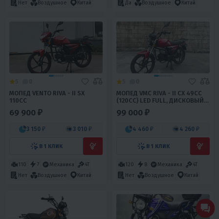
Нет
Воздушное
Китай
Да
Воздушное
Китай
5
0
5
0
МОПЕД VENTO RIVA - II SX
МОПЕД VMC RIVA - II CX 49СС
110CC
(120СС) LED FULL, ДИСКОВЫЙ
ТОРМОЗ, ЦИФРОВАЯ ПАНЕЛЬ
69 900 ₽
99 000 ₽
3 150 ₽
3 010 ₽
4 460 ₽
4 260 ₽
В 1 КЛИК
В 1 КЛИК
110
7
Механика
4T
120
8
Механика
4T
Нет
Воздушное
Китай
Нет
Воздушное
Китай