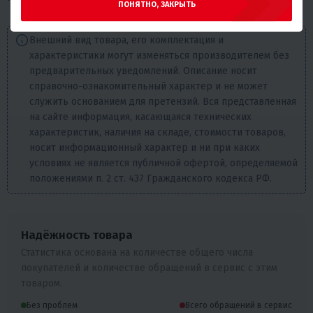
ПОНЯТНО, ЗАКРЫТЬ
Внешний вид товара, его комплектация и
характеристики могут изменяться производителем без
предварительных уведомлений. Описание носит
справочно-ознакомительный характер и не может
служить основанием для претензий. Вся представленная
на сайте информация, касающаяся технических
характеристик, наличия на складе, стоимости товаров,
носит информационный характер и ни при каких
условиях не является публичной офертой, определяемой
положениями п. 2 ст. 437 Гражданского кодекса РФ.
Надёжность товара
Статистика основана на количестве общего числа
покупателей и количестве обращений в сервис с этим
товаром.
Без проблем
Всего обращений в сервис