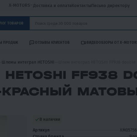
X-MOTORS
Доставка и оплата
Контакты
Письмо директору
ЛОГ ТОВАРОВ
Ы ПРОДАЖ
ОТЗЫВЫ КЛИЕНТОВ
ВИДЕООБЗОРЫ ОТ X-MOTOR
Шлемы интеграл HETOSHI
Шлем интеграл HETOSHI FF938 double 
 HETOSHI FF938 D
О-КРАСНЫЙ МАТОВЫ
В наличии
Артикул
XM05756
Страна бренда
Япо