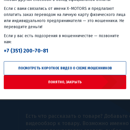
Если с вами связались от имени X-MOTORS и предлагают
оплатить заказ переводом на личную карту физического лица
4.7
0
или индивидуального предпринимателя — это мошенники. Не
НЫЙ
ШЛЕМ ИНТЕГРАЛ SHIRO SH-
ШЛЕМ (ИН
переводите деньги!
ЫЙ
821 SPIRIT, ЧЕРНО-КРАСНЫЙ
FF311 MO
ГЛЯНЦЕВ
Если у вас есть подозрения в мошенничестве — позвоните
5 700 ₽
нам:
11 170 ₽
Гарантия лучшей цены
+7 (351) 200-70-81
цены
Гаранти
ПОСМОТРЕТЬ КОРОТКОЕ ВИДЕО О СХЕМЕ МОШЕННИКОВ
ПОНЯТНО, ЗАКРЫТЬ
Есть что рассказать о товаре? Добавьте
видеообзор к товару. Возможно именно