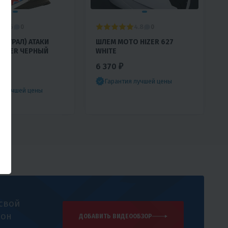
3.6
4.8
0
0
ТЕГРАЛ) АТАКИ
ШЛЕМ МОТО HIZER 627
NSTER ЧЕРНЫЙ
WHITE
ЫЙ
6 370 ₽
Гарантия лучшей цены
я лучшей цены
 свой
 он
ДОБАВИТЬ ВИДЕООБЗОР