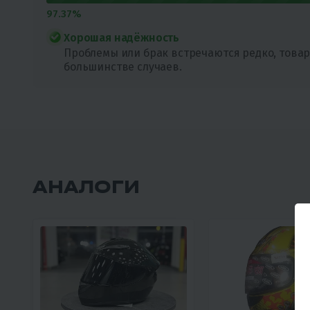
97.37%
Хорошая надёжность
Проблемы или брак встречаются редко, товар
большинстве случаев.
АНАЛОГИ