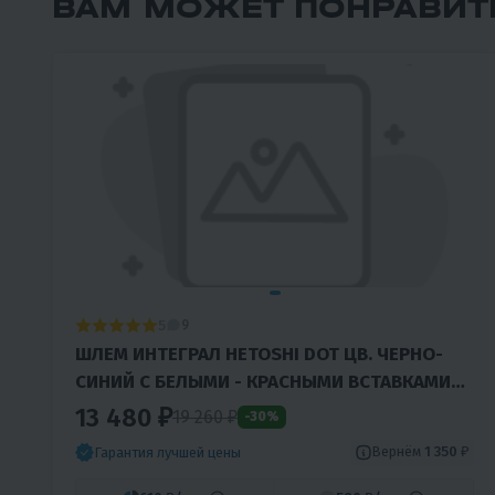
ВАМ МОЖЕТ ПОНРАВИТ
5
9
ШЛЕМ ИНТЕГРАЛ HETOSHI DOT ЦВ. ЧЕРНО-
СИНИЙ C БЕЛЫМИ - КРАСНЫМИ ВСТАВКАМИ
Р.M
13 480 ₽
19 260 ₽
-30%
Вернём
1 350 ₽
Гарантия лучшей цены