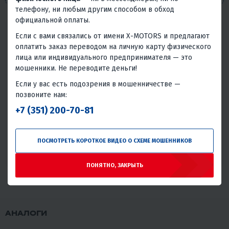
телефону, ни любым другим способом в обход
официальной оплаты.
Надёжность товара
Если с вами связались от имени X-MOTORS и предлагают
оплатить заказ переводом на личную карту физического
Статистика основана на количестве общего числа
лица или индивидуального предпринимателя — это
покупателей и количестве обращений в сервис с этим
мошенники. Не переводите деньги!
товаром.
Если у вас есть подозрения в мошенничестве —
Без проблем
Всего обращений в сервис
позвоните нам:
98.85%
1.15%
+7 (351) 200-70-81
Отличная надёжность
Крайне редко встречаются проблемы или брак при
ПОСМОТРЕТЬ КОРОТКОЕ ВИДЕО О СХЕМЕ МОШЕННИКОВ
использовании данного товара.
ПОНЯТНО, ЗАКРЫТЬ
АНАЛОГИ