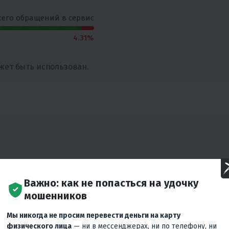
сего обращений в сервис
4.31%
жет быть использован.
Важно: как не попасться на удочку
мошенников
Мы никогда не просим перевести деньги на карту
физического лица
— ни в мессенджерах, ни по телефону, ни