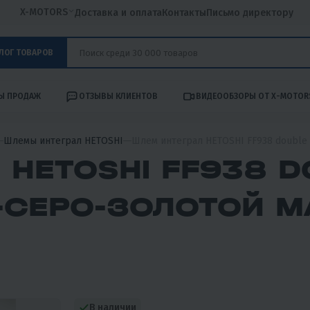
X-MOTORS
Доставка и оплата
Контакты
Письмо директору
ЛОГ ТОВАРОВ
Ы ПРОДАЖ
ОТЗЫВЫ КЛИЕНТОВ
ВИДЕООБЗОРЫ ОТ X-MOTOR
Шлемы интеграл HETOSHI
Шлем интеграл HETOSHI FF938 double 
 HETOSHI FF938 D
О-СЕРО-ЗОЛОТОЙ 
В наличии