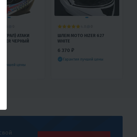
3.6
4.8
0
0
ТЕГРАЛ) АТАКИ
ШЛЕМ МОТО HIZER 627
NSTER ЧЕРНЫЙ
WHITE
ЫЙ
6 370 ₽
Гарантия лучшей цены
я лучшей цены
 свой