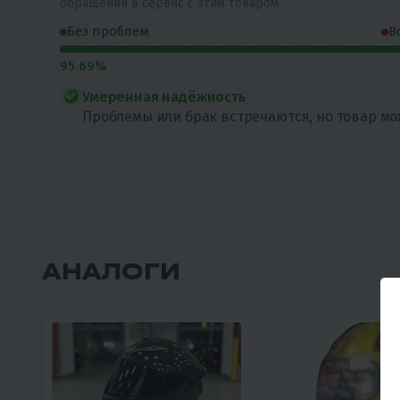
обращений в сервис с этим товаром.
Без проблем
В
95.69%
Умеренная надёжность
Проблемы или брак встречаются, но товар мо
АНАЛОГИ