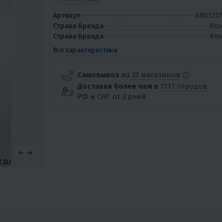
Артикул
XM05757
Страна бренда
Япо
Страна бренда
Япо
Все характеристики
Самовывоз
из
33 магазинов
Доставка более чем в
1117 городов
РФ и СНГ от 3 дней