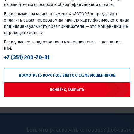
любым другим способом в обход официальной оплаты.
Если с вами связались от имени X-MOTORS и предлагают
оплатить заказ переводом на личную карту физического лица
4.7
0
или индивидуального предпринимателя — это мошенники. Не
переводите деньги!
НЫЙ
ШЛЕМ ИНТЕГРАЛ SHIRO SH-
ШЛЕМ (ИН
ЫЙ
821 SPIRIT, ЧЕРНО-КРАСНЫЙ
FF311 MO
Если у вас есть подозрения в мошенничестве — позвоните
ГЛЯНЦЕВ
нам:
5 700 ₽
11 170 ₽
+7 (351) 200-70-81
Гарантия лучшей цены
цены
Гаранти
ПОСМОТРЕТЬ КОРОТКОЕ ВИДЕО О СХЕМЕ МОШЕННИКОВ
ПОНЯТНО, ЗАКРЫТЬ
Есть что рассказать о товаре? Добавьте