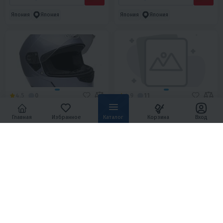
Япония
Япония
Япония
Япония
4.5
0
4.9
11
ШЛЕМ G-349 GREY MET
ШЛЕМ ИНТЕГРАЛ HETOSHI DOT
SPIDER MAN Р.L
Главная
Избранное
Каталог
Корзина
Вход
4 990 ₽
4 600 ₽
15 500 ₽
-70%
220 ₽
210 ₽
210 ₽
200 ₽
В 1 КЛИК
В 1 КЛИК
Италия
Италия
Япония
Япония