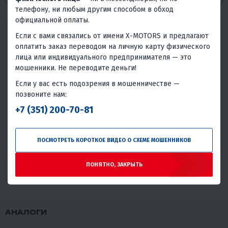
телефону, ни любым другим способом в обход
официальной оплаты.
Надёжность товара
Если с вами связались от имени X-MOTORS и предлагают
оплатить заказ переводом на личную карту физического
Статистика основана на количестве общего числа
лица или индивидуального предпринимателя — это
покупателей и количестве обращений в сервис с этим
мошенники. Не переводите деньги!
товаром.
Если у вас есть подозрения в мошенничестве —
Без проблем
Всего обращений в сервис
позвоните нам:
96.68%
3.32%
+7 (351) 200-70-81
Умеренная надёжность
Проблемы или брак встречаются, но товар может быть
ПОСМОТРЕТЬ КОРОТКОЕ ВИДЕО О СХЕМЕ МОШЕННИКОВ
использован.
ПОНЯТНО, ЗАКРЫТЬ
АНАЛОГИ