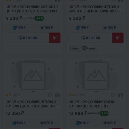
ШЛЕМ КРОССОВЫЙ ORZ AD1-2
ШЛЕМ КРОССОВЫЙ HETOSHI
ЦВ. ЧЕРНО-СЕРО-ОРАНЖЕВЫЙ
AD1-8 ЦВ. ЧЕРНО-ОРАНЖЕВЫЙ
Р. M
Р. L
4 200 ₽
4 200 ₽
10 460 ₽
-60%
190 ₽
180 ₽
190 ₽
180 ₽
В 1 КЛИК
В 1 КЛИК
Япония
Япония
5
11
4.9
0
ШЛЕМ КРОССОВЫЙ HETOSHI
ШЛЕМ КРОССОВЫЙ ONEAL
XD1-200 ЦВ. ЧЕРНО-КРАСНО-
XD1-393 ЦВ. ЗЕЛЕНЫЙ С
БЕЛЫЙ Р. M
КРАСНОЙ-ЖЕЛТОЙ ВСТАВКОЙ
13 260 ₽
13 980 ₽
49 860 ₽
-72%
Р. XL
600 ₽
570 ₽
630 ₽
600 ₽