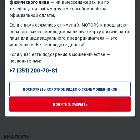
положениями п. 2 ст. 437 Гражданского кодекса РФ.
физического лица
— ни в мессенджерах, ни по
телефону, ни любым другим способом в обход
официальной оплаты.
Если с вами связались от имени X-MOTORS и предлагают
Надёжность товара
оплатить заказ переводом на личную карту физического
Статистика основана на количестве общего числа
лица или индивидуального предпринимателя — это
покупателей и количестве обращений в сервис с этим
мошенники. Не переводите деньги!
товаром.
Если у вас есть подозрения в мошенничестве —
Без проблем
Всего обращений в сервис
позвоните нам:
+7 (351) 200-70-81
98.4%
1.6%
Отличная надёжность
Крайне редко встречаются проблемы или брак при
ПОСМОТРЕТЬ КОРОТКОЕ ВИДЕО О СХЕМЕ МОШЕННИКОВ
использовании данного товара.
ПОНЯТНО, ЗАКРЫТЬ
АНАЛОГИ