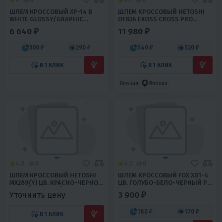
ШЛЕМ КРОССОВЫЙ XP-14 B
ШЛЕМ КРОССОВЫЙ HETOSHI
WHITE GLOSSY/GRAPHIC
OF836 EXOSS CROSS PRO
ORANGE Р. L
MX289 ЦВ.КРАСНЫЙ С
6 640 ₽
11 980 ₽
ЧЕРНЫМИ ВСТАВКАМИ
МАТОВЫЙ Р.M
300 ₽
290 ₽
540 ₽
520 ₽
В 1 КЛИК
В 1 КЛИК
Япония
Япония
4.8
0
4.2
0
ШЛЕМ КРОССОВЫЙ HETOSHI
ШЛЕМ КРОССОВЫЙ FOX XD1-4
MX289(Y) ЦВ. КРАСНО-ЧЕРНО-
ЦВ. ГОЛУБО-БЕЛО-ЧЕРНЫЙ Р.
БЕЛЫЙ МАТОВЫЙ Р. L
S
3 900 ₽
Уточнить цену
180 ₽
170 ₽
В 1 КЛИК