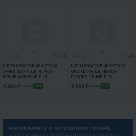
5
10
4.8
12
ШЛЕМ КРОССОВЫЙ HETOSHI
ШЛЕМ КРОССОВЫЙ HETOSHI
SPARK XD1-74 ЦВ. ЧЕРНО-
ORZ XD1-14 ЦВ. ЧЕРНО-
БЕЛЫЙ МАТОВЫЙ Р. XL
РОЗОВО-СИНИЙ Р. M
4 200 ₽
9 960 ₽
11 900 ₽
11 070 ₽
-65%
-10%
РАССКАЖИТЕ О КУПЛЕННОМ ТОВАРЕ
Есть что рассказать о товаре? Добавьте свой видеообзор к