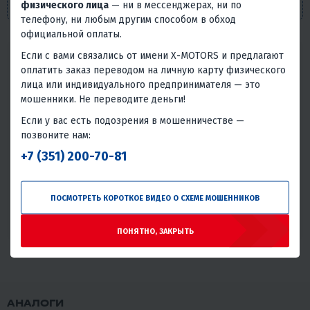
положениями п. 2 ст. 437 Гражданского кодекса РФ.
физического лица
— ни в мессенджерах, ни по
телефону, ни любым другим способом в обход
официальной оплаты.
Если с вами связались от имени X-MOTORS и предлагают
Надёжность товара
оплатить заказ переводом на личную карту физического
Статистика основана на количестве общего числа
лица или индивидуального предпринимателя — это
покупателей и количестве обращений в сервис с этим
мошенники. Не переводите деньги!
товаром.
Если у вас есть подозрения в мошенничестве —
Без проблем
Всего обращений в сервис
позвоните нам:
+7 (351) 200-70-81
99.08%
0.92%
Отличная надёжность
Крайне редко встречаются проблемы или брак при
ПОСМОТРЕТЬ КОРОТКОЕ ВИДЕО О СХЕМЕ МОШЕННИКОВ
использовании данного товара.
ПОНЯТНО, ЗАКРЫТЬ
АНАЛОГИ