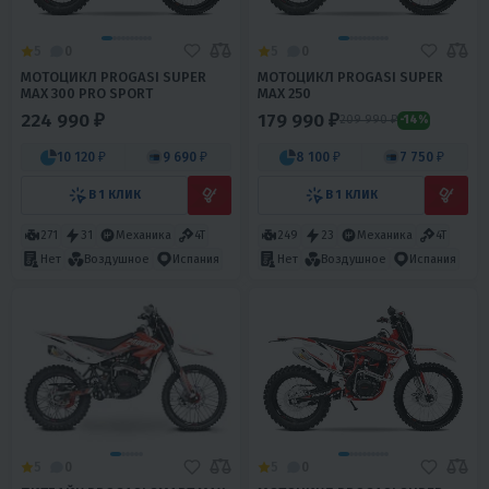
5
0
5
0
МОТОЦИКЛ PROGASI SUPER
МОТОЦИКЛ PROGASI SUPER
MAX 300 PRO SPORT
MAX 250
224 990 ₽
179 990 ₽
209 990 ₽
-14%
10 120 ₽
9 690 ₽
8 100 ₽
7 750 ₽
В 1 КЛИК
В 1 КЛИК
271
31
Механика
4T
249
23
Механика
4T
Нет
Воздушное
Испания
Нет
Воздушное
Испания
5
0
5
0