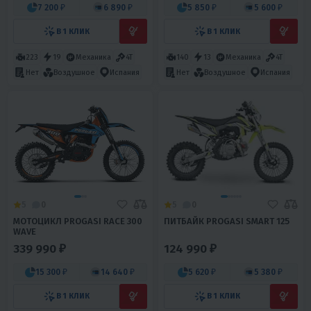
7 200 ₽
6 890 ₽
5 850 ₽
5 600 ₽
В 1 КЛИК
В 1 КЛИК
223
19
Механика
4T
140
13
Механика
4T
Нет
Воздушное
Испания
Нет
Воздушное
Испания
5
0
5
0
МОТОЦИКЛ PROGASI RACE 300
ПИТБАЙК PROGASI SMART 125
WAVE
339 990 ₽
124 990 ₽
15 300 ₽
14 640 ₽
5 620 ₽
5 380 ₽
В 1 КЛИК
В 1 КЛИК