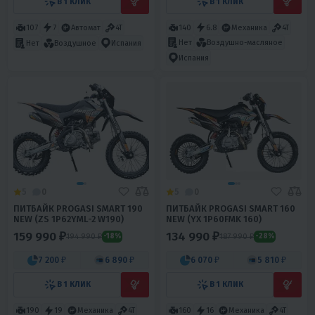
В 1 КЛИК
В 1 КЛИК
107
7
Автомат
4T
140
6.8
Механика
4T
Нет
Воздушно-масляное
Нет
Воздушное
Испания
Испания
5
0
5
0
ПИТБАЙК PROGASI SMART 190
ПИТБАЙК PROGASI SMART 160
NEW (ZS 1P62YML-2 W190)
NEW (YX 1P60FMK 160)
159 990 ₽
134 990 ₽
194 990 ₽
187 990 ₽
-18%
-28%
7 200 ₽
6 890 ₽
6 070 ₽
5 810 ₽
В 1 КЛИК
В 1 КЛИК
190
19
Механика
4T
160
16
Механика
4T