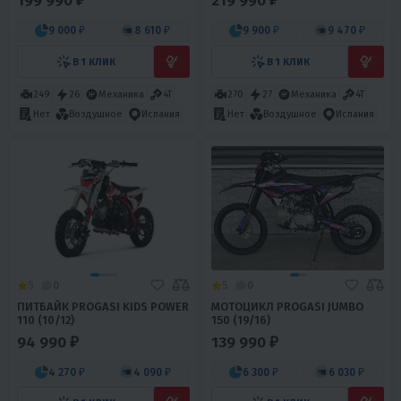
199 990 ₽
219 990 ₽
9 000 ₽
8 610 ₽
9 900 ₽
9 470 ₽
В 1 КЛИК
В 1 КЛИК
249
26
Механика
4T
270
27
Механика
4T
Нет
Воздушное
Испания
Нет
Воздушное
Испания
5
0
5
0
ПИТБАЙК PROGASI KIDS POWER
МОТОЦИКЛ PROGASI JUMBO
110 (10/12)
150 (19/16)
94 990 ₽
139 990 ₽
4 270 ₽
4 090 ₽
6 300 ₽
6 030 ₽