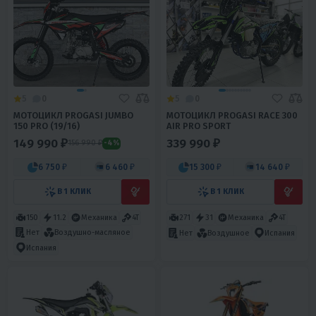
5
0
5
0
МОТОЦИКЛ PROGASI JUMBO
МОТОЦИКЛ PROGASI RACE 300
150 PRO (19/16)
AIR PRO SPORT
149 990 ₽
339 990 ₽
156 990 ₽
-4%
6 750 ₽
6 460 ₽
15 300 ₽
14 640 ₽
В 1 КЛИК
В 1 КЛИК
150
11.2
Механика
4T
271
31
Механика
4T
Нет
Воздушно-масляное
Нет
Воздушное
Испания
Испания