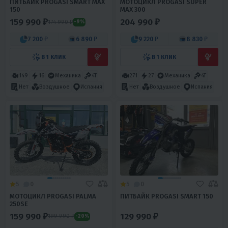
ПИТБАЙК PROGASI SMART MAX
МОТОЦИКЛ PROGASI SUPER
150
MAX 300
159 990 ₽
204 990 ₽
174 990 ₽
-9%
7 200 ₽
6 890 ₽
9 220 ₽
8 830 ₽
В 1 КЛИК
В 1 КЛИК
149
16
Механика
4T
271
27
Механика
4T
Нет
Воздушное
Испания
Нет
Воздушное
Испания
5
0
5
0
МОТОЦИКЛ PROGASI PALMA
ПИТБАЙК PROGASI SMART 150
250SE
159 990 ₽
129 990 ₽
199 990 ₽
-20%