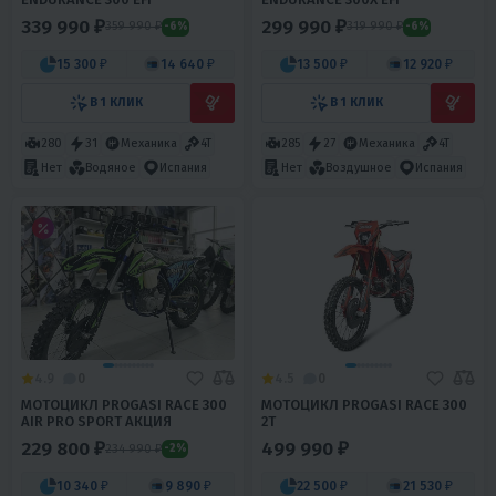
339 990 ₽
299 990 ₽
359 990 ₽
319 990 ₽
-6%
-6%
15 300 ₽
14 640 ₽
13 500 ₽
12 920 ₽
В 1 КЛИК
В 1 КЛИК
280
31
Механика
4T
285
27
Механика
4T
Нет
Водяное
Испания
Нет
Воздушное
Испания
4.9
0
4.5
0
МОТОЦИКЛ PROGASI RACE 300
МОТОЦИКЛ PROGASI RACE 300
AIR PRO SPORT АКЦИЯ
2T
229 800 ₽
499 990 ₽
234 990 ₽
-2%
10 340 ₽
9 890 ₽
22 500 ₽
21 530 ₽