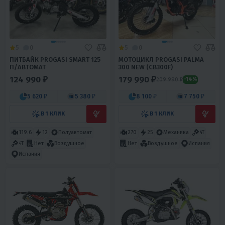
5
0
5
0
ПИТБАЙК PROGASI SMART 125
МОТОЦИКЛ PROGASI PALMA
П/АВТОМАТ
300 NEW (CB300F)
124 990 ₽
179 990 ₽
209 990 ₽
-14%
5 620 ₽
5 380 ₽
8 100 ₽
7 750 ₽
В 1 КЛИК
В 1 КЛИК
119.6
12
Полуавтомат
270
25
Механика
4T
4T
Нет
Воздушное
Нет
Воздушное
Испания
Испания