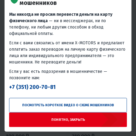
мошенников
5
0
5
0
МОТОЦИКЛ PROGASI IBIZA 300
МОТОЦИКЛ PROGASI PALMA
250 NEW (ZS172FMM)
Мы никогда не просим перевести деньги на карту
229 990 ₽
169 990 ₽
физического лица
— ни в мессенджерах, ни по
189 990 ₽
-11%
телефону, ни любым другим способом в обход
10 350 ₽
9 900 ₽
7 650 ₽
7 320 ₽
официальной оплаты.
В 1 КЛИК
В 1 КЛИК
Если с вами связались от имени X-MOTORS и предлагают
оплатить заказ переводом на личную карту физического
271
27
Механика
4T
250
23
Механика
4T
лица или индивидуального предпринимателя — это
Нет
Воздушное
Испания
Нет
Воздушное
Испания
мошенники. Не переводите деньги!
Если у вас есть подозрения в мошенничестве —
позвоните нам:
+7 (351) 200-70-81
ПОСМОТРЕТЬ КОРОТКОЕ ВИДЕО О СХЕМЕ МОШЕННИКОВ
5
0
5
0
ПОНЯТНО, ЗАКРЫТЬ
МОТОЦИКЛ PROGASI SUPER
МОТОЦИКЛ PROGASI SUPER
MAX 250 PRO SPORT
MAX 300 PRO PR300 (ZS175FMN)