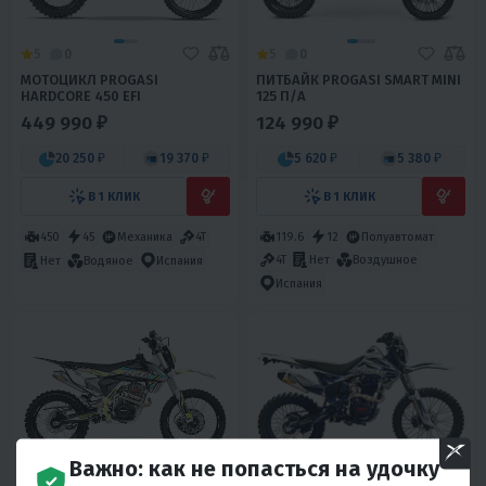
5
0
5
0
МОТОЦИКЛ PROGASI
ПИТБАЙК PROGASI SMART MINI
HARDCORE 450 EFI
125 П/А
449 990 ₽
124 990 ₽
20 250 ₽
19 370 ₽
5 620 ₽
5 380 ₽
В 1 КЛИК
В 1 КЛИК
450
45
Механика
4T
119.6
12
Полуавтомат
4T
Нет
Воздушное
Нет
Водяное
Испания
Испания
Важно: как не попасться на удочку