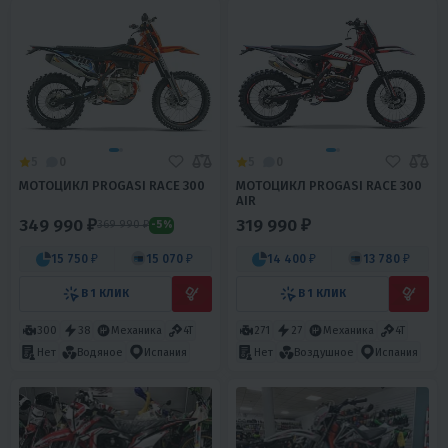
5
0
5
0
МОТОЦИКЛ PROGASI RACE 300
МОТОЦИКЛ PROGASI RACE 300
AIR
349 990 ₽
319 990 ₽
369 990 ₽
-5%
15 750 ₽
15 070 ₽
14 400 ₽
13 780 ₽
В 1 КЛИК
В 1 КЛИК
300
38
Механика
4T
271
27
Механика
4T
Нет
Водяное
Испания
Нет
Воздушное
Испания