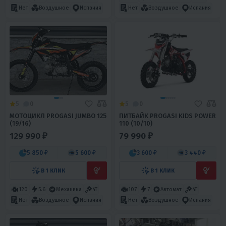
Нет
Воздушное
Испания
Нет
Воздушное
Испания
5
0
5
0
МОТОЦИКЛ PROGASI JUMBO 125
ПИТБАЙК PROGASI KIDS POWER
(19/16)
110 (10/10)
129 990 ₽
79 990 ₽
5 850 ₽
5 600 ₽
3 600 ₽
3 440 ₽
В 1 КЛИК
В 1 КЛИК
120
5.6
Механика
4T
107
7
Автомат
4T
Нет
Воздушное
Испания
Нет
Воздушное
Испания