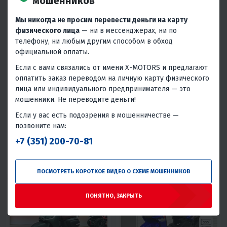
мошенников
Мы никогда не просим перевести деньги на карту
физического лица
— ни в мессенджерах, ни по
телефону, ни любым другим способом в обход
официальной оплаты.
Если с вами связались от имени X-MOTORS и предлагают
5
18
5
15
оплатить заказ переводом на личную карту физического
СКУТЕР PROMAX ROX 200 (49)
МАКСИСКУТЕР PROMAX SABER-
лица или индивидуального предпринимателя — это
EXTRA 250(49) (EFI, ABS, BOX,
AUDIO)
мошенники. Не переводите деньги!
119 800 ₽
279 800 ₽
Если у вас есть подозрения в мошенничестве —
4 990 ₽
5 160 ₽
11 660 ₽
12 050 ₽
позвоните нам:
В 1 КЛИК
В 1 КЛИК
+7 (351) 200-70-81
200
13
Нет
200
25
Нет
Воздушное
Тайвань
Воздушное
Тайвань
ПОСМОТРЕТЬ КОРОТКОЕ ВИДЕО О СХЕМЕ МОШЕННИКОВ
ПОНЯТНО, ЗАКРЫТЬ