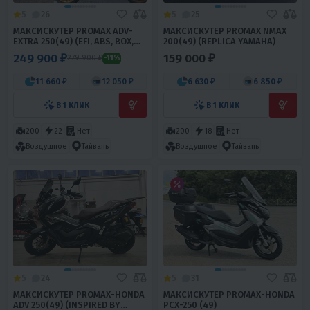
5
26
5
25
МАКСИСКУТЕР PROMAX ADV-
МАКСИСКУТЕР PROMAX NMAX
EXTRA 250(49) (EFI, ABS, BOX,
200(49) (REPLICA YAMAHA)
AUDIO)
249 900 ₽
159 000 ₽
279 900 ₽
-11%
11 660 ₽
12 050 ₽
6 630 ₽
6 850 ₽
В 1 КЛИК
В 1 КЛИК
200
22
Нет
200
18
Нет
Воздушное
Тайвань
Воздушное
Тайвань
5
24
5
31
МАКСИСКУТЕР PROMAX-HONDA
МАКСИСКУТЕР PROMAX-HONDA
ADV 250(49) (INSPIRED BY
PCX-250 (49)