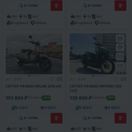
В 1 КЛИК
В 1 КЛИК
200
18
Нет
200
18
Нет
Воздушное
Тайвань
Воздушное
Тайвань
5
18
5
26
СКУТЕР PROMAX MILAN 200(49)
СКУТЕР PROMAX INFERNO 250
(49)
153 800 ₽
139 800 ₽
197 800 ₽
208 800 ₽
-22%
-33%
6 410 ₽
6 620 ₽
5 830 ₽
6 020 ₽
В 1 КЛИК
В 1 КЛИК
200
13
Нет
200
18
Нет