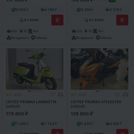
6 580 ₽
6 790 ₽
8 290 ₽
8 570 ₽
В 1 КЛИК
В 1 КЛИК
200
18
Нет
200
18
Нет
Воздушное
Тайвань
Воздушное
Тайвань
5
23
5
23
СКУТЕР PROMAX LAMBRETTA
СКУТЕР PROMAX SPEEDSTER
240(49)
240(49)
179 800 ₽
139 800 ₽
7 490 ₽
7 740 ₽
5 830 ₽
6 020 ₽