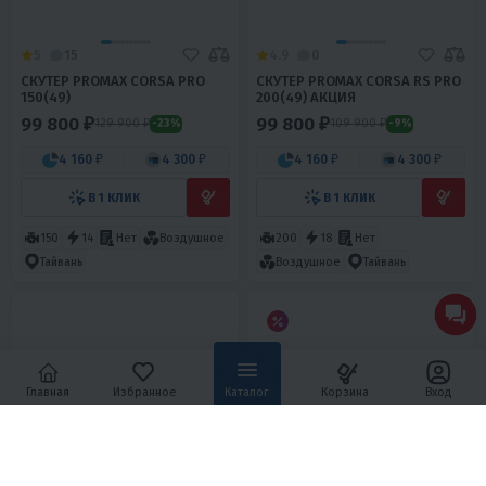
5
15
4.9
0
СКУТЕР PROMAX CORSA PRO
СКУТЕР PROMAX CORSA RS PRO
150(49)
200(49) АКЦИЯ
99 800 ₽
99 800 ₽
129 900 ₽
109 900 ₽
-23%
-9%
4 160 ₽
4 300 ₽
4 160 ₽
4 300 ₽
В 1 КЛИК
В 1 КЛИК
150
14
Нет
Воздушное
200
18
Нет
Тайвань
Воздушное
Тайвань
Главная
Избранное
Каталог
Корзина
Вход
4.9
20
4.8
0