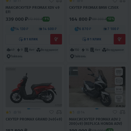
5
11
5
0
МАКСИСКУТЕР PROMAX XDV 49
СКУТЕР PROMAX BMW C250X
EFI
339 000 ₽
164 800 ₽
372 900 ₽
189 000 ₽
-9%
-13%
14 130 ₽
14 600 ₽
6 870 ₽
7 100 ₽
В 1 КЛИК
В 1 КЛИК
49
9
Нет
Воздушное
150
16
Нет
Воздушное
Тайвань
Тайвань
5
16
5
14
СКУТЕР PROMAX GRAND 240(49)
МАКСИСКУТЕР PROMAX ADV 2
200(49) (REPLICA HONDA ADV)
157 800 ₽
199 000 ₽
219 000 ₽
-9%