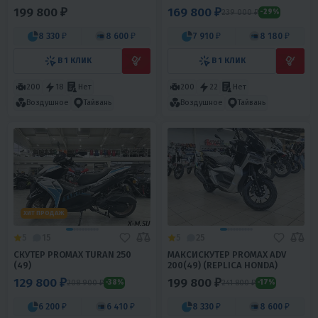
HONDA)
199 800 ₽
169 800 ₽
239 000 ₽
-29%
8 330 ₽
8 600 ₽
7 910 ₽
8 180 ₽
В 1 КЛИК
В 1 КЛИК
200
18
Нет
200
22
Нет
Воздушное
Тайвань
Воздушное
Тайвань
ХИТ ПРОДАЖ
5
15
5
25
СКУТЕР PROMAX TURAN 250
МАКСИСКУТЕР PROMAX ADV
(49)
200(49) (REPLICA HONDA)
129 800 ₽
199 800 ₽
208 900 ₽
241 800 ₽
-38%
-17%
6 200 ₽
6 410 ₽
8 330 ₽
8 600 ₽