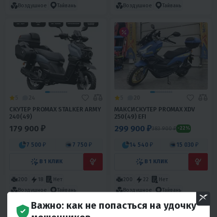
Воздушное
Тайвань
Воздушное
Тайвань
5
24
5
20
СКУТЕР PROMAX STALKER ARMY
МАКСИСКУТЕР PROMAX XDV
240(49)
250(49) EFI
179 900 ₽
299 900 ₽
383 900 ₽
-22%
7 500 ₽
7 750 ₽
14 540 ₽
15 030 ₽
В 1 КЛИК
В 1 КЛИК
200
18
Нет
200
22
Нет
Воздушное
Тайвань
Воздушное
Тайвань
Важно: как не попасться на удочку