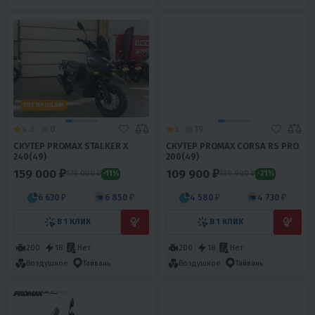
ХИТ ПРОДАЖ
4.8
0
5
19
СКУТЕР PROMAX STALKER X
СКУТЕР PROMAX CORSA RS PRO
240(49)
200(49)
159 000 ₽
109 900 ₽
179 000 ₽
139 900 ₽
-11%
-21%
6 630 ₽
6 850 ₽
4 580 ₽
4 730 ₽
В 1 КЛИК
В 1 КЛИК
200
18
Нет
200
18
Нет
Воздушное
Тайвань
Воздушное
Тайвань