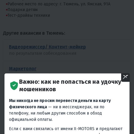
Рабочее место по адресу: г. Тюмень, ул. Ямская, 91А
Подарки детям
Тест-драйвы техники
Другие вакансии в Тюмень:
Видеорежиссер/ Контент-мейкер
по результатам собеседования
Маркетолог
по результатам собеседования
Важно: как не попасться на удочку
мошенников
Администратор-кассир
по результатам собеседования
Мы никогда не просим перевести деньги на карту
физического лица
— ни в мессенджерах, ни по
телефону, ни любым другим способом в обход
БОЛЬШЕ ВАКАНСИЙ
официальной оплаты.
Если с вами связались от имени X-MOTORS и предлагают