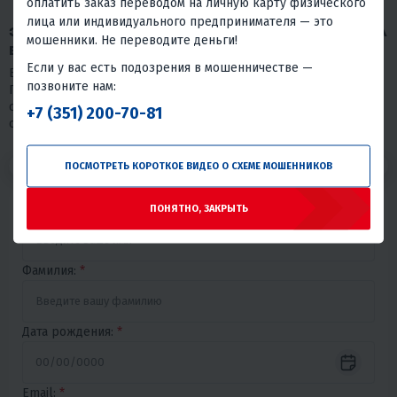
оплатить заказ переводом на личную карту физического
лица или индивидуального предпринимателя — это
ЗАПОЛНИТЕ АНКЕТУ, ЧТОБЫ ОТКЛИКНУТЬСЯ НА
мошенники. Не переводите деньги!
ВАКАНСИЮ
Если у вас есть подозрения в мошенничестве —
Благодарим Вас за проявленный интерес к нашей компании.
позвоните нам:
Просим пройти короткий тест. Пожалуйста, отнеситесь к нему
серьезно, так как в нашем выборе мы на 80% будем
+7 (351) 200-70-81
основываться на его результаты.
1
2
3
ПОСМОТРЕТЬ КОРОТКОЕ ВИДЕО О СХЕМЕ МОШЕННИКОВ
Имя:
*
ПОНЯТНО, ЗАКРЫТЬ
Фамилия:
*
Дата рождения:
*
Email:
*