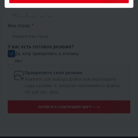
Номер телефона:
*
Ваш город:
*
У вас есть готовое резюме?
Да, хочу прикрепить к отклику
Нет
Прикрепите своё резюме
Нажмите для выбора файла или перетащите
сюда резюме. К загрузке принимаются файлы
rtf, pdf, doc, docx.
ПЕРЕЙТИ К СЛЕДУЮЩЕМУ ШАГУ