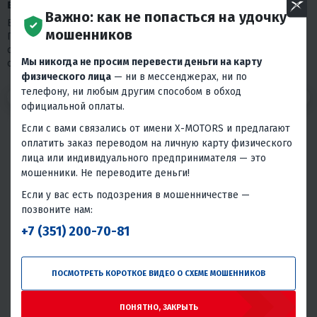
ВАКАНСИЮ
Важно: как не попасться на удочку
Благодарим Вас за проявленный интерес к нашей компании.
мошенников
Просим пройти короткий тест. Пожалуйста, отнеситесь к нему
серьезно, так как в нашем выборе мы на 80% будем
Мы никогда не просим перевести деньги на карту
основываться на его результаты.
физического лица
— ни в мессенджерах, ни по
телефону, ни любым другим способом в обход
1
2
3
официальной оплаты.
Если с вами связались от имени X-MOTORS и предлагают
Имя:
*
оплатить заказ переводом на личную карту физического
лица или индивидуального предпринимателя — это
мошенники. Не переводите деньги!
Фамилия:
*
Если у вас есть подозрения в мошенничестве —
позвоните нам:
+7 (351) 200-70-81
Дата рождения:
*
ПОСМОТРЕТЬ КОРОТКОЕ ВИДЕО О СХЕМЕ МОШЕННИКОВ
Email:
*
ПОНЯТНО, ЗАКРЫТЬ