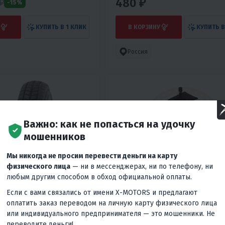
480 ₽
₽
-15%
КУПИТЬ В 1 КЛИК
В КОРЗИНУ
КУПИТЬ В
Россия
Важно: как не попасться на удочку
мошенников
Мы никогда не просим перевести деньги на карту
физического лица
— ни в мессенджерах, ни по телефону, ни
любым другим способом в обход официальной оплаты.
Если с вами связались от имени X-MOTORS и предлагают
9
4
0
0
оплатить заказ переводом на личную карту физического лица
ШКА ТАИР Л-331 БЕЗ
ВЕЛОКАМЕРА МИШКА 12 И
или индивидуального предпринимателя — это мошенники. Не
ЕТРОШИНА
КОЛЯСКА ДЕТСКАЯ ПЕТРО
переводите деньги!