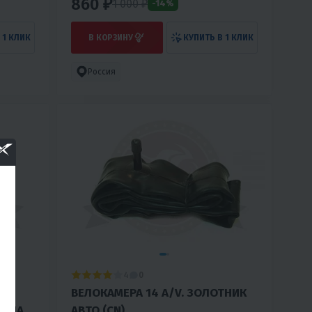
860 ₽
1 000
₽
-14%
 1 КЛИК
В КОРЗИНУ
КУПИТЬ В 1 КЛИК
Россия
4
0
ВЕЛОКАМЕРА 14 A/V. ЗОЛОТНИК
ШИНА
АВТО (CN)