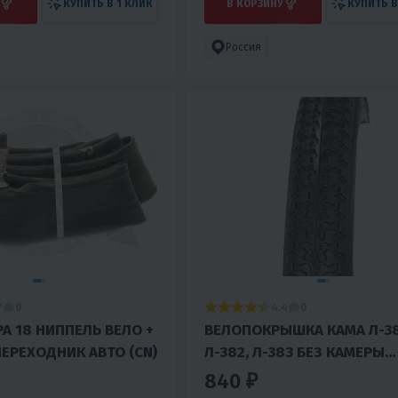
КУПИТЬ В 1 КЛИК
В КОРЗИНУ
КУПИТЬ В
Россия
7
4.4
0
0
А 18 НИППЕЛЬ ВЕЛО +
ВЕЛОПОКРЫШКА КАМА Л-38
ЕРЕХОДНИК АВТО (CN)
Л-382, Л-383 БЕЗ КАМЕРЫ
ПЕТРОШИНА
840 ₽