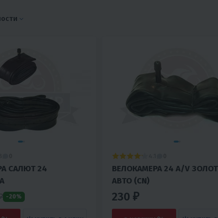
ности
8
4.1
0
0
А САЛЮТ 24
ВЕЛОКАМЕРА 24 А/V ЗОЛОТНИК
А
АВТО (CN)
230 ₽
₽
-20%