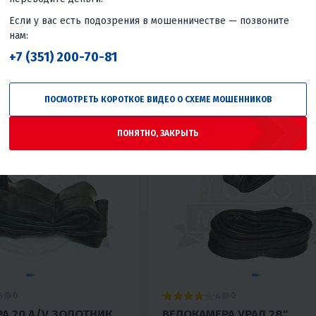
300 ₽
370
₽
Если у вас есть подозрения в мошенничестве — позвоните
-19%
нам:
+7 (351) 200-70-81
КУПИТЬ В 1 КЛИК
В КОРЗИНУ
КУПИТЬ В
Россия
ПОСМОТРЕТЬ КОРОТКОЕ ВИДЕО О СХЕМЕ МОШЕННИКОВ
ПОНЯТНО, ЗАКРЫТЬ
6
4
0
0
А 20 A/V ЗОЛОТНИК
ВЕЛОКАМЕРА УРАЛ 28"