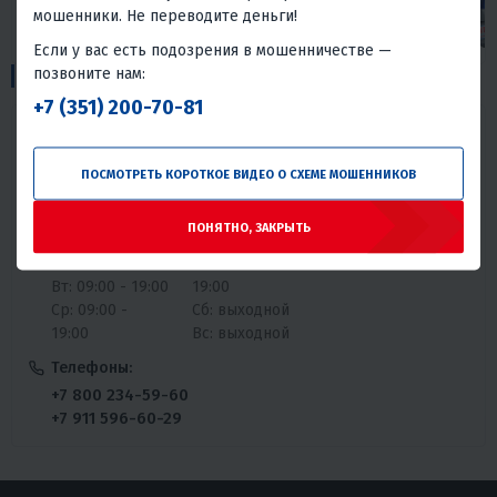
мошенники. Не переводите деньги!
Если у вас есть подозрения в мошенничестве —
1
позвоните нам:
Пункты выдачи:
+7 (351) 200-70-81
Талажское шоссе, 45
ПОСМОТРЕТЬ КОРОТКОЕ ВИДЕО О СХЕМЕ МОШЕННИКОВ
График работы:
ПОНЯТНО, ЗАКРЫТЬ
Пн: 09:00 -
Чт: 09:00 - 19:00
19:00
Пт: 09:00 -
Вт: 09:00 - 19:00
19:00
Ср: 09:00 -
Сб: выходной
19:00
Вс: выходной
Телефоны:
+7 800 234-59-60
+7 911 596-60-29