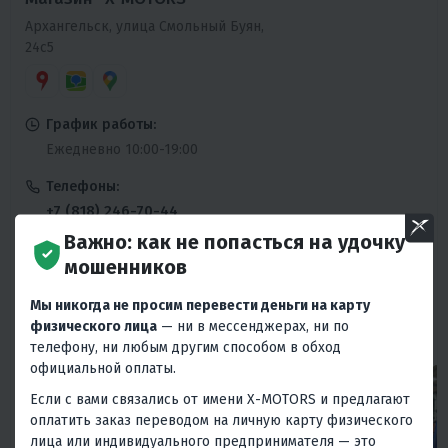
Архангельск, улица Смольный Буян,
24с5
График работы:
Ежедневно 10:00-19:00
Телефоны:
+7 (818) 246-70-44
Ежедневно 10:00-19:00
Важно: как не попасться на удочку
мошенников
Сервисный центр:
+7 (818) 246-70-44
Мы никогда не просим перевести деньги на карту
Пн-Пт 10:00-19:00
физического лица
— ни в мессенджерах, ни по
телефону, ни любым другим способом в обход
официальной оплаты.
Если с вами связались от имени X-MOTORS и предлагают
оплатить заказ переводом на личную карту физического
лица или индивидуального предпринимателя — это