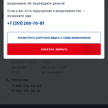
мошенники. Не переводите деньги!
Если у вас есть подозрения в мошенничестве —
1
позвоните нам:
Пункты выдачи:
+7 (351) 200-70-81
ул. Авторемонтная, 11В
ПОСМОТРЕТЬ КОРОТКОЕ ВИДЕО О СХЕМЕ МОШЕННИКОВ
График работы:
ПОНЯТНО, ЗАКРЫТЬ
Пн: 09:00 -
Чт: 09:00 - 19:00
19:00
Пт: 09:00 -
Вт: 09:00 - 19:00
19:00
Ср: 09:00 -
Сб: 10:00 - 14:00
19:00
Вс: выходной
Телефоны:
+7 800 234-59-60
+7 988 974-50-34