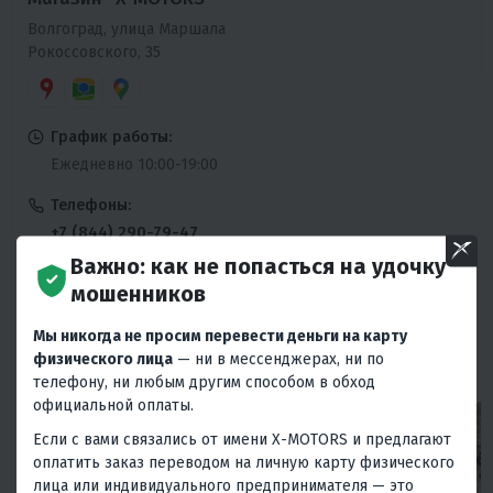
Волгоград, улица Маршала
Рокоссовского, 35
График работы:
Ежедневно 10:00-19:00
Телефоны:
+7 (844) 290-79-47
Ежедневно 10:00-19:00
Важно: как не попасться на удочку
мошенников
Сервисный центр:
+7 (844) 290-79-47
Мы никогда не просим перевести деньги на карту
Ежедневно 10:00-19:00
физического лица
— ни в мессенджерах, ни по
телефону, ни любым другим способом в обход
официальной оплаты.
Если с вами связались от имени X-MOTORS и предлагают
оплатить заказ переводом на личную карту физического
лица или индивидуального предпринимателя — это