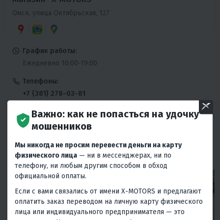
Омск, улица Октябрьская, 127
График работы:
Ежедневно 10:00-19:00
Телефоны:
+7 (381) 278-03-81
Ежедневно 10:00-19:00
Важно: как не попасться на удочку
Сервисный центр:
мошенников
+7 (381) 278-03-81
Мы никогда не просим перевести деньги на карту
Пн-Пт 10:00-19:00
физического лица
— ни в мессенджерах, ни по
телефону, ни любым другим способом в обход
официальной оплаты.
Если с вами связались от имени X-MOTORS и предлагают
оплатить заказ переводом на личную карту физического
лица или индивидуального предпринимателя — это