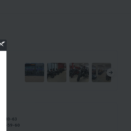
08
ны:
128-10-63
234-59-60