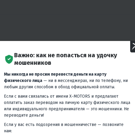
Важно: как не попасться на удочку
мошенников
:
Телефоны:
Сервисный центр:
Мы никогда не просим перевести деньги на карту
+7 (846) 254-54-08
+7 (846) 254-54-
0-19:00
физического лица
— ни в мессенджерах, ни по телефону, ни
Ежедневно 10:00-19:00
Пн-Пт 10:00-19:00
любым другим способом в обход официальной оплаты.
Если с вами связались от имени X-MOTORS и предлагают
оплатить заказ переводом на личную карту физического лица
или индивидуального предпринимателя — это мошенники. Не
переводите деньги!
График работы:
Телефо
+7 917 
Пн: 08:00 -
Чт: 08:00 - 20:00
Если у вас есть подозрения в мошенничестве — позвоните
+7 800 
20:00
Пт: 08:00 -
нам: