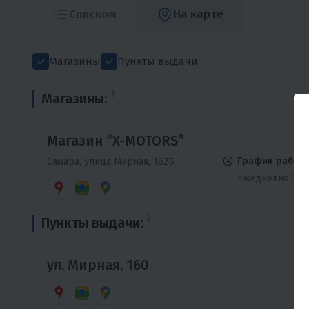
Списком
На карте
Магазины
Пункты выдачи
1
Магазины:
Магазин “X-MOTORS”
График работы
Самара, улица Мирная, 162Б
Ежедневно 10:0
2
Пункты выдачи:
ул. Мирная, 160