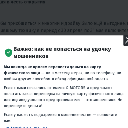
ия в честь открытия
бы приобщиться к энергии и драйву было ещё выгоднее, 
ившему технику в период с 30 апреля по 31 мая включите
Важно: как не попасться на удочку
мошенников
Мы никогда не просим перевести деньги на карту
Мы гар
физического лица
— ни в мессенджерах, ни по телефону, ни
цены б
любым другим способом в обход официальной оплаты.
Е ЦЕНЫ! ВЕРНЕМ
рынке,
Если с вами связались от имени X-MOTORS и предлагают
что вы
 ДЕШЕВЛЕ! ДАЖЕ
оплатить заказ переводом на личную карту физического лица
предло
или индивидуального предпринимателя — это мошенники. Не
удовле
переводите деньги!
довери
Если у вас есть подозрения в мошенничестве — позвоните
цель.
нам: