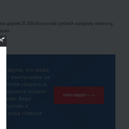
мы дарим 25 000 бонусных рублей каждому клиенту,
льно.
антируем, что наши
удут наилучшими на
 и хотим убедиться,
 получаете лучшее
ХОЧУ СКИДКУ
жение. Ваше
творение и
е - наша главная