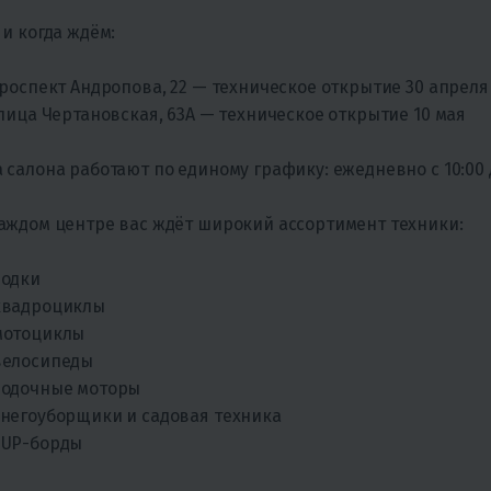
 и когда ждём:
роспект Андропова, 22 — техническое открытие 30 апреля
лица Чертановская, 63А — техническое открытие 10 мая
 салона работают по единому графику: ежедневно с 10:00 д
аждом центре вас ждёт широкий ассортимент техники:
лодки
квадроциклы
мотоциклы
велосипеды
лодочные моторы
негоуборщики и садовая техника
SUP-борды