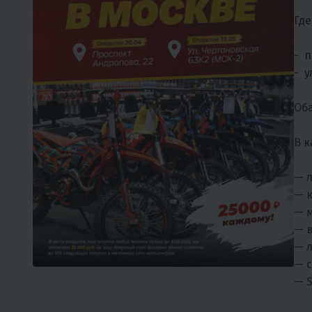
Где
- п
- у
Оба
В к
— 
— 
— 
— 
— 
— с
— 