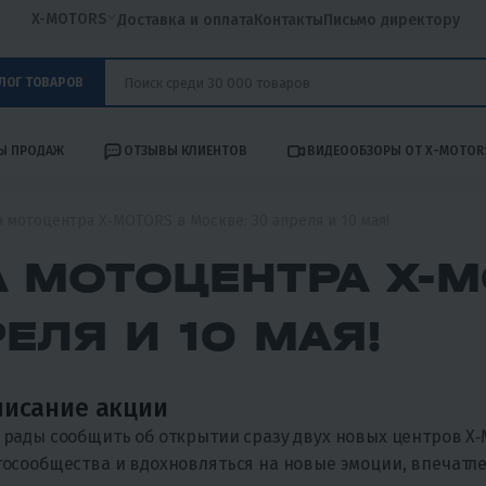
X-MOTORS
Доставка и оплата
Контакты
Письмо директору
ЛОГ ТОВАРОВ
Ы ПРОДАЖ
ОТЗЫВЫ КЛИЕНТОВ
ВИДЕООБЗОРЫ ОТ X-MOTOR
 мотоцентра X‑MOTORS в Москве: 30 апреля и 10 мая!
 МОТОЦЕНТРА X‑M
ЕЛЯ И 10 МАЯ!
исание акции
рады сообщить об открытии сразу двух новых центров X‑
осообщества и вдохновляться на новые эмоции, впечатле