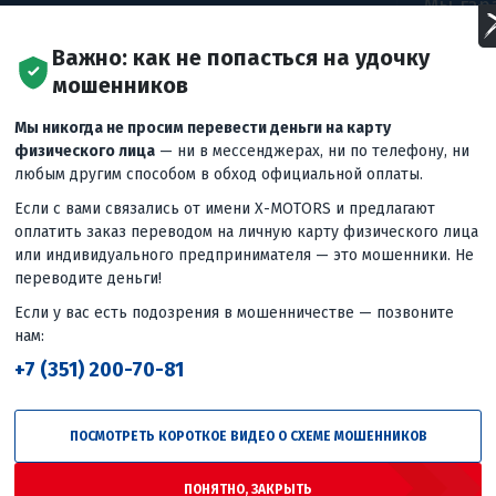
Мы гар
цены б
Е ЦЕНЫ! ВЕРНЕМ
Важно: как не попасться на удочку
рынке,
мошенников
что вы
 ДЕШЕВЛЕ! ДАЖЕ
предло
Мы никогда не просим перевести деньги на карту
удовле
физического лица
— ни в мессенджерах, ни по телефону, ни
довери
любым другим способом в обход официальной оплаты.
цель.
Если с вами связались от имени X-MOTORS и предлагают
оплатить заказ переводом на личную карту физического лица
или индивидуального предпринимателя — это мошенники. Не
переводите деньги!
Если у вас есть подозрения в мошенничестве — позвоните
нам:
+7 (351) 200-70-81
ПОСМОТРЕТЬ КОРОТКОЕ ВИДЕО О СХЕМЕ МОШЕННИКОВ
ПОНЯТНО, ЗАКРЫТЬ