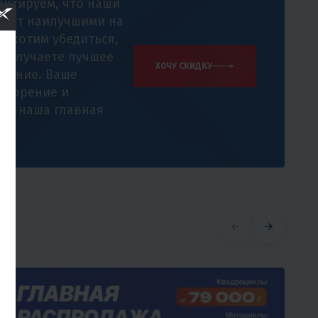
антируем, что наши
удут наилучшими на
 и хотим убедиться,
 получаете лучшее
ХОЧУ СКИДКУ
жение. Ваше
творение и
е - наша главная