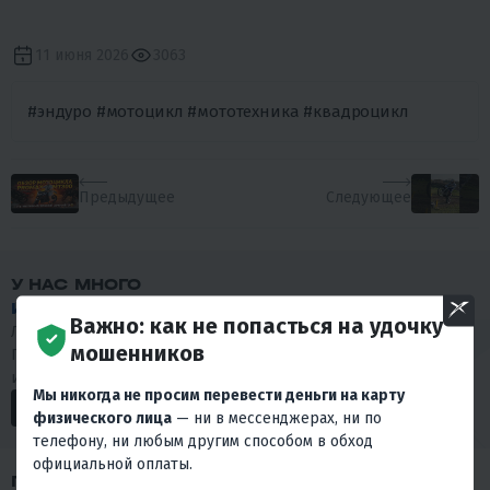
11 июня 2026
3063
#эндуро #мотоцикл #мототехника #квадроцикл
Предыдущее
Следующее
У НАС МНОГО
ИНТЕРЕСНОГО КОНТЕНТА
!
Важно: как не попасться на удочку
Любишь драйв и интересуешься мототехникой?
мошенников
Подписывайся на наши социальные сети. У нас много
интересного.
Мы никогда не просим перевести деньги на карту
физического лица
— ни в мессенджерах, ни по
телефону, ни любым другим способом в обход
официальной оплаты.
ПОХОЖИЕ ОБЗОРЫ