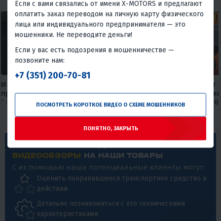
Если с вами связались от имени X-MOTORS и предлагают
оплатить заказ переводом на личную карту физического
лица или индивидуального предпринимателя — это
мошенники. Не переводите деньги!
Если у вас есть подозрения в мошенничестве —
позвоните нам:
+7 (351) 200-70-81
И Wi-fi подключил, и мотоцикл
Круизер, который не бьет 
приобрел😅
карману🔥🔥 Обзор дорожн
7 августа 2026
мотоцикла FAIDET Rebel 400
ПОСМОТРЕТЬ КОРОТКОЕ ВИДЕО О СХЕМЕ МОШЕННИКОВ
от мX-MOTORS
30 июля 2026
ПОНЯТНО, ЗАКРЫТЬ
МЫ ОЧЕНЬ ЛЮБИМ ДЕЛАТЬ И ПОЛУЧАТЬ
ВИДЕООБЗОРЫ
НА НАШИ ТОВАРЫ
С их помощью наши потенциальные клиенты могут:
Оценить понравившееся транспортное средство в
действии
Детально познакомиться с его техническими
характеристиками