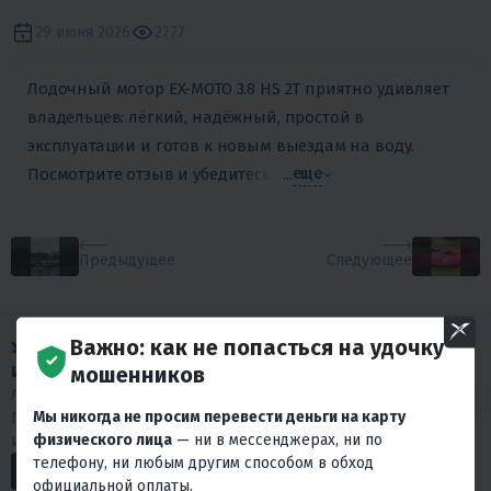
29 июня 2026
2777
Лодочный мотор EX-MOTO 3.8 HS 2T приятно удивляет
владельцев: лёгкий, надёжный, простой в
эксплуатации и готов к новым выездам на воду.
Посмотрите отзыв и убедитесь сами! 🚤
...
еще
Предыдущее
Следующее
Важно: как не попасться на удочку
У НАС МНОГО
мошенников
ИНТЕРЕСНОГО КОНТЕНТА
!
Любишь драйв и интересуешься мототехникой?
Мы никогда не просим перевести деньги на карту
Подписывайся на наши социальные сети. У нас много
физического лица
— ни в мессенджерах, ни по
интересного.
телефону, ни любым другим способом в обход
официальной оплаты.