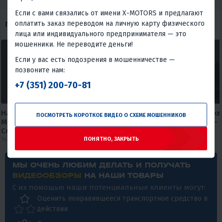
Если с вами связались от имени X-MOTORS и предлагают
оплатить заказ переводом на личную карту физического
ПОХОЖИЕ ОБЗОРЫ
лица или индивидуального предпринимателя — это
мошенники. Не переводите деньги!
Если у вас есть подозрения в мошенничестве —
позвоните нам:
+7 (351) 200-70-81
Насколько устойчива лодка
🚤 Почему одни лодки бук
ПОСМОТРЕТЬ КОРОТКОЕ ВИДЕО О СХЕМЕ МОШЕННИКОВ
MISHIMO EXTRA LITE 325?
летят по воде, а другие — 
Смотрите сами!
#xmotors
14 июля 2026
12 июля 2026
ПОНЯТНО, ЗАКРЫТЬ
МЫ ОЧЕНЬ ЛЮБИМ ДЕЛАТЬ И ПОЛУЧАТЬ
ВИДЕООБЗОРЫ
НА НАШИ ТОВАРЫ
С их помощью наши потенциальные клиенты могут:
Оценить понравившееся транспортное средство в
действии