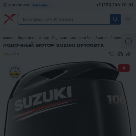
+7 (351) 200-70-81
Челябинск
Магазины
Главная
Водный транспорт
Лодочные моторы в Челябинске
Лодочные мот
ЛОДОЧНЫЙ МОТОР SUZUKI DF100BTX
4.4
0