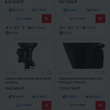
878 600 ₽
187 000 ₽
39 540 ₽
37 830 ₽
8 420 ₽
8 050 ₽
В 1 КЛИК
В 1 КЛИК
40
4T
L
Дистанция
30
2T
S
Румпель
Япония
Россия
5
0
4.3
0
ЛОДОЧНЫЙ МОТОР MARLIN MP
ЛОДОЧНЫЙ МОТОР MERCURY
40 AERTL
F115 EXLPT PRO XS
348 000 ₽
1 579 790 ₽
15 660 ₽
14 980 ₽
71 090 ₽
68 020 ₽
В 1 КЛИК
В 1 КЛИК