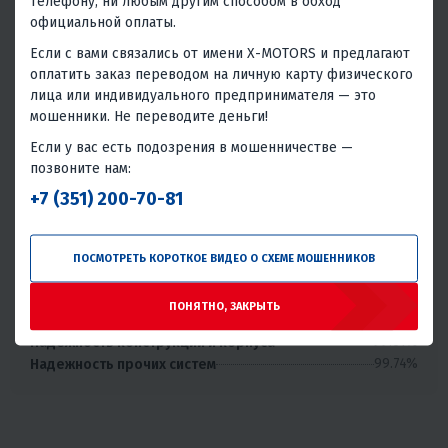
телефону, ни любым другим способом в обход
официальной оплаты.
Надёжность товара
Статистика основана на количестве общего числа
Если с вами связались от имени X-MOTORS и предлагают
покупателей и количестве обращений в сервис с этим
оплатить заказ переводом на личную карту физического
товаром.
лица или индивидуального предпринимателя — это
мошенники. Не переводите деньги!
Без проблем
Всего обращений в сервис
Если у вас есть подозрения в мошенничестве —
97.43%
2.57%
позвоните нам:
+7 (351) 200-70-81
Хорошая надёжность
Проблемы или брак встречаются редко, товар надёжен в
большинстве случаев.
ПОСМОТРЕТЬ КОРОТКОЕ ВИДЕО О СХЕМЕ МОШЕННИКОВ
99.23%
Надежность двигателя или трансмиссии
99.36%
Надежность электрики и электроники
ПОНЯТНО, ЗАКРЫТЬ
99.49%
Надежность топливной и смазочной системы
99.61%
Надежность конструкции и корпуса
99.74%
Надежность прочих систем