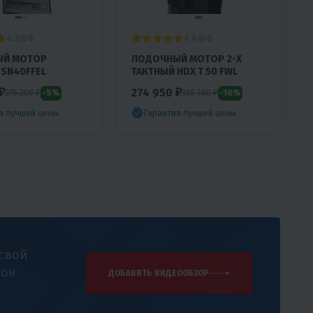
4.3
4.6
0
0
ЫЙ МОТОР
ЛОДОЧНЫЙ МОТОР 2-Х
SN40FFEL
ТАКТНЫЙ HDX T 50 FWL
₽
274 950 ₽
-5%
-10%
276 200 ₽
305 500 ₽
я лучшей цены
Гарантия лучшей цены
 свой
 он
ДОБАВИТЬ ВИДЕООБЗОР