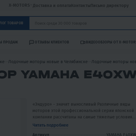
X-MOTORS
Доставка и оплата
Контакты
Письмо директору
ЛОГ ТОВАРОВ
Ы ПРОДАЖ
ОТЗЫВЫ КЛИЕНТОВ
ВИДЕООБЗОРЫ ОТ X-MOTOR
ке
Лодочные моторы новые в Челябинске
Лодочные моторы но
ОР YAMAHA E40XW
«Эндуро» - значит выносливый Различные виды
моторов этой профессиональной серии японской
компании рассчитаны на самые тяжелые условия
эксплуатации. Это выражается в иной конструкци
Читать подробнее
поршней E40X,...
Артикул
YAMAHA E40XW