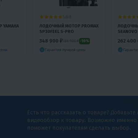
5
8
 YAMAHA
ЛОДОЧНЫЙ МОТОР PROMAX
ЛОДОЧН
SP30FEEL S-PRO
SEANOVO 
348 900 ₽
262 400 
-10%
386 900 ₽
цены
Гарантия лучшей цены
Гаранти
Есть что рассказать о товаре? Добавьте
видеообзор к товару. Возможно именно
поможет покупателям сделать выбор.