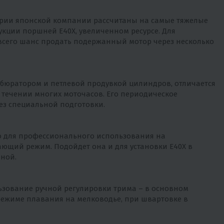
рии японской компании рассчитаны на самые тяжелые
укции поршней E40X, увеличенном ресурсе. Для
всего шанс продать подержанный мотор через несколько
юратором и петлевой продувкой цилиндров, отличается
в течении многих моточасов. Его периодическое
ез специальной подготовки.
о для профессионального использования на
ющий режим. Подойдет она и для установки E40X в
иной.
ользование ручной регулировки трима – в основном
режиме плавания на мелководье, при швартовке в