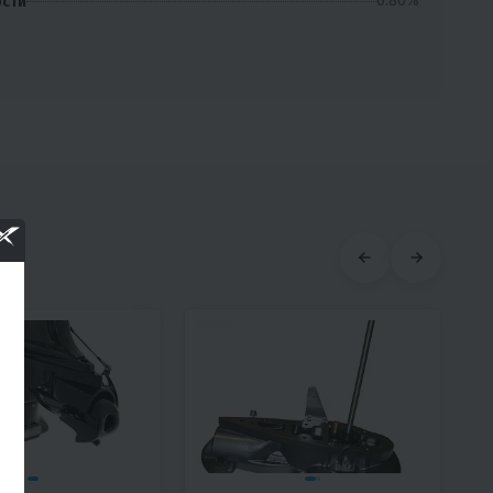
0.86%
ости