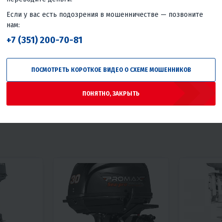
5
0
Если у вас есть подозрения в мошенничестве — позвоните
ВОДОМЁТНАЯ НАСАДКА
ВОДОМЕТ
нам:
CONDOR 40 JET
SEANOVO 
+7 (351) 200-70-81
РА НА
81 000 ₽
79 400 ₽
-11%
91 020 ₽
Гарантия лучшей цены
Гаранти
ПОСМОТРЕТЬ КОРОТКОЕ ВИДЕО О СХЕМЕ МОШЕННИКОВ
цены
ПОНЯТНО, ЗАКРЫТЬ