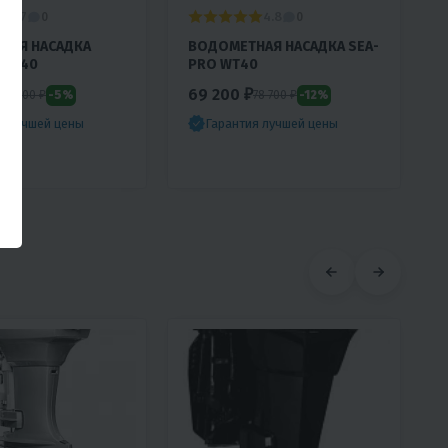
4.7
4.8
0
0
НАЯ НАСАДКА
ВОДОМЕТНАЯ НАСАДКА SEA-
JET40
PRO WТ40
69 200 ₽
-5%
-12%
83 500 ₽
78 700 ₽
я лучшей цены
Гарантия лучшей цены