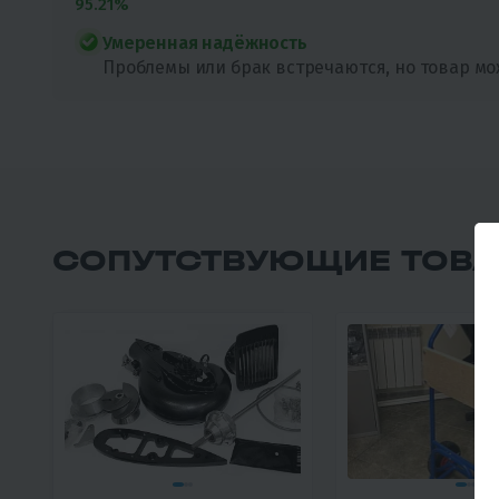
95.21%
Умеренная надёжность
Проблемы или брак встречаются, но товар мо
СОПУТСТВУЮЩИЕ ТОВ