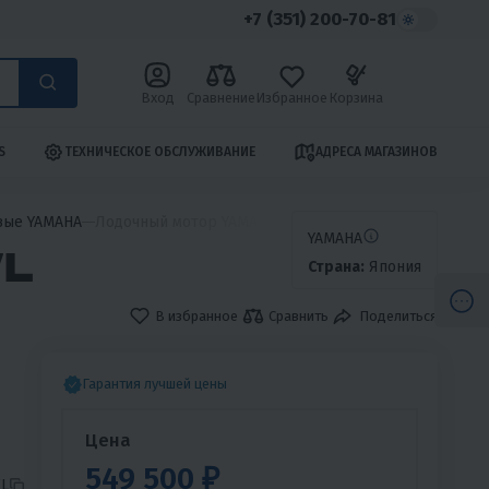
+7 (351) 200-70-81
Вход
Сравнение
Избранное
Корзина
S
ТЕХНИЧЕСКОЕ ОБСЛУЖИВАНИЕ
АДРЕСА МАГАЗИНОВ
вые YAMAHA
Лодочный мотор YAMAHA E40XWL
YAMAHA
L
Страна:
Япония
В избранное
Сравнить
Поделиться
Гарантия лучшей цены
Цена
и
549 500 ₽
L