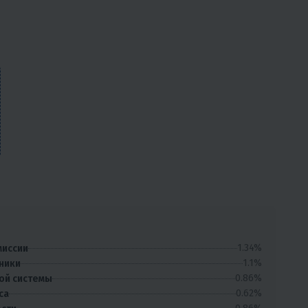
1.34%
миссии
1.1%
ники
0.86%
ой системы
0.62%
са