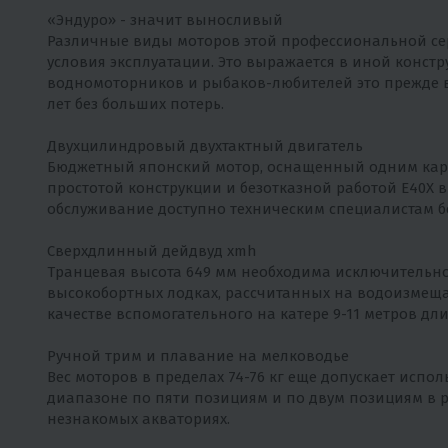
«Эндуро» - значит выносливый
Различные виды моторов этой профессиональной се
условия эксплуатации. Это выражается в иной констр
водномоторников и рыбаков-любителей это прежде 
лет без больших потерь.
Двухцилиндровый двухтактный двигатель
Бюджетный японский мотор, оснащенный одним карб
простотой конструкции и безотказной работой E40X 
обслуживание доступно техническим специалистам б
Сверхдлинный дейдвуд xmh
Транцевая высота 649 мм необходима исключительн
высокобортных лодках, рассчитанных на водоизмеща
качестве вспомогательного на катере 9-11 метров дл
Ручной трим и плавание на мелководье
Вес моторов в пределах 74-76 кг еще допускает исп
диапазоне по пяти позициям и по двум позициям в 
незнакомых акваториях.