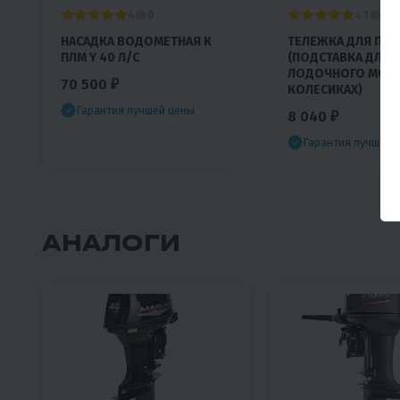
4
4.1
0
0
НАСАДКА ВОДОМЕТНАЯ К
ТЕЛЕЖКА ДЛЯ ПЛМ
ПЛМ Y 40 Л/С
(ПОДСТАВКА ДЛЯ
KATSU
ЛОДОЧНОГО МОТО
70 500 ₽
КОЛЕСИКАХ)
Гарантия лучшей цены
8 040 ₽
Гарантия лучшей 
АНАЛОГИ