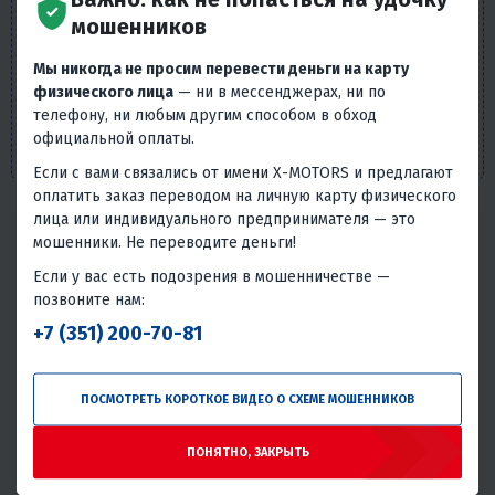
справочно-ознакомительный характер и не может
мошенников
служить основанием для претензий. Вся представленная
на сайте информация, касающаяся технических
Мы никогда не просим перевести деньги на карту
характеристик, наличия на складе, стоимости товаров,
физического лица
— ни в мессенджерах, ни по
носит информационный характер и ни при каких
телефону, ни любым другим способом в обход
условиях не является публичной офертой, определяемой
официальной оплаты.
положениями п. 2 ст. 437 Гражданского кодекса РФ.
Если с вами связались от имени X-MOTORS и предлагают
оплатить заказ переводом на личную карту физического
лица или индивидуального предпринимателя — это
мошенники. Не переводите деньги!
Надёжность товара
Статистика основана на количестве общего числа
Если у вас есть подозрения в мошенничестве —
покупателей и количестве обращений в сервис с этим
позвоните нам:
товаром.
+7 (351) 200-70-81
Без проблем
Всего обращений в сервис
95.06%
4.94%
ПОСМОТРЕТЬ КОРОТКОЕ ВИДЕО О СХЕМЕ МОШЕННИКОВ
Умеренная надёжность
ПОНЯТНО, ЗАКРЫТЬ
Проблемы или брак встречаются, но товар может быть
использован.