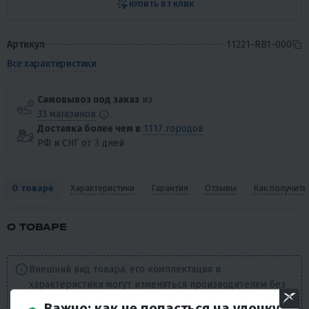
КУПИТЬ В 1 КЛИК
Артикул
11221-RB1-000
Все характеристики
Самовывоз под заказ
из
33 магазинов
Доставка более чем в
1117 городов
РФ и СНГ от 3 дней
О товаре
Характеристики
Гарантия
Отзывы
Как получить
О ТОВАРЕ
Внешний вид товара, его комплектация и
характеристики могут изменяться производителем без
предварительных уведомлений. Описание носит
Важно: как не попасться на удочку