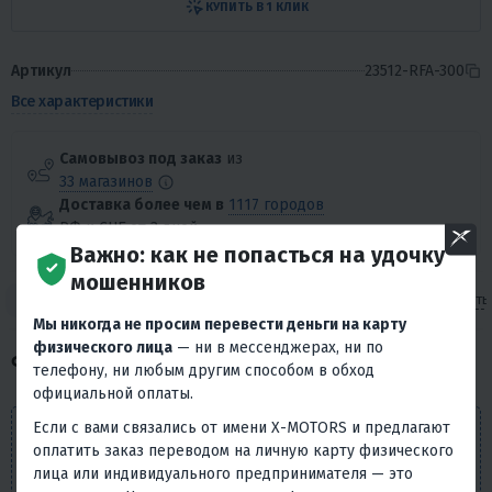
КУПИТЬ В 1 КЛИК
Артикул
23512-RFA-300
Все характеристики
Самовывоз под заказ
из
33 магазинов
Доставка более чем в
1117 городов
РФ и СНГ от 3 дней
Важно: как не попасться на удочку
мошенников
О товаре
Характеристики
Гарантия
Отзывы
Как получить
Мы никогда не просим перевести деньги на карту
физического лица
— ни в мессенджерах, ни по
О ТОВАРЕ
телефону, ни любым другим способом в обход
официальной оплаты.
Если с вами связались от имени X-MOTORS и предлагают
Внешний вид товара, его комплектация и
оплатить заказ переводом на личную карту физического
характеристики могут изменяться производителем без
лица или индивидуального предпринимателя — это
предварительных уведомлений. Описание носит