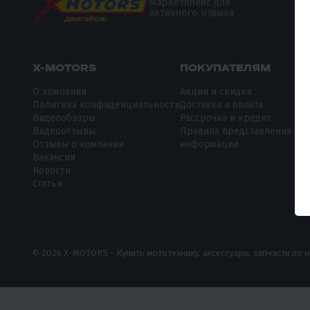
Маркетплейс для
активного отдыха
X-MOTORS
ПОКУПАТЕЛЯМ
О компании
Акции и скидки
Политика конфиденциальности
Доставка и оплата
Видеообзоры
Рассрочка и кредит
Видеоотзывы
Правила представления
Отзывы о компании
информации
Вакансии
Новости
Статьи
© 2026 X-MOTORS - Купить мототехнику, аксессуары, запчасти по 