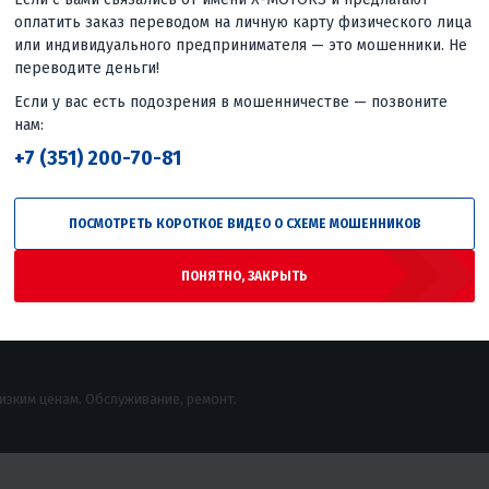
оплатить заказ переводом на личную карту физического лица
или индивидуального предпринимателя — это мошенники. Не
переводите деньги!
Если у вас есть подозрения в мошенничестве — позвоните
СЕРВИС
КОНТАКТЫ
Рейтинг
нам:
Техническое обслуживание
Магазины
+7 (351) 200-70-81
Гарантийный ремонт
Контакты
Рейтинг
Платный ремонт
Письмо директору
Реквизиты
ПОСМОТРЕТЬ КОРОТКОЕ ВИДЕО О СХЕМЕ МОШЕННИКОВ
Рейтинг
ПОНЯТНО, ЗАКРЫТЬ
низким ценам. Обслуживание, ремонт.