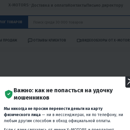
X-MOTORS
Доставка и оплата
Контакты
Письмо директору
ЛОГ ТОВАРОВ
Ы ПРОДАЖ
ОТЗЫВЫ КЛИЕНТОВ
ВИДЕООБЗОРЫ ОТ X-MOTOR
Важно: как не попасться на удочку
мошенников
Мы никогда не просим перевести деньги на карту
физического лица
— ни в мессенджерах, ни по телефону, ни
любым другим способом в обход официальной оплаты.
Если с вами связались от имени X-MOTORS и предлагают