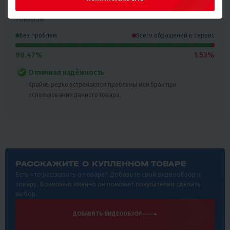
покупателей и количестве обращений в сервис с этим
товаром.
Без проблем
Всего обращений в сервис
98.47%
1.53%
Отличная надёжность
Крайне редко встречаются проблемы или брак при
использовании данного товара.
РАССКАЖИТЕ О КУПЛЕННОМ ТОВАРЕ
Есть что рассказать о товаре? Добавьте свой видеообзор к
товару. Возможно именно он поможет покупателям сделать
выбор.
ДОБАВИТЬ ВИДЕООБЗОР