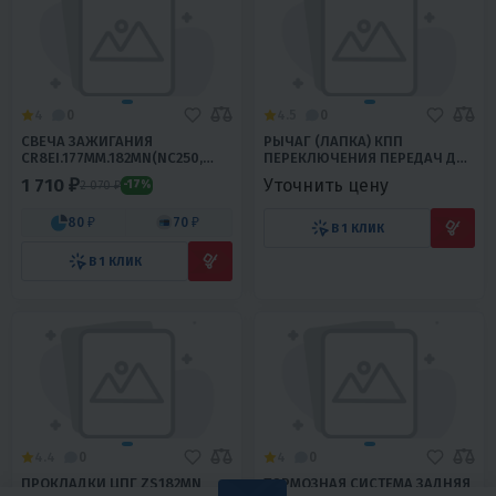
4
0
4.5
0
СВЕЧА ЗАЖИГАНИЯ
РЫЧАГ (ЛАПКА) КПП
CR8EI.177MM.182MN(NC250,
ПЕРЕКЛЮЧЕНИЯ ПЕРЕДАЧ ДЛЯ
NC300, NC300S) ИРИДИЕВЫЕ
ЭНДУРО МОТОЦИКЛА С
1 710 ₽
Уточнить цену
2 070 ₽
-17%
ДВИГАТЕЛЕМ ZS177MM,
ZS182MN ЧЕРНЫЙ
80 ₽
70 ₽
В 1 КЛИК
В 1 КЛИК
4.4
0
4
0
ПРОКЛАДКИ ЦПГ ZS182MN
ТОРМОЗНАЯ СИСТЕМА ЗАДНЯЯ