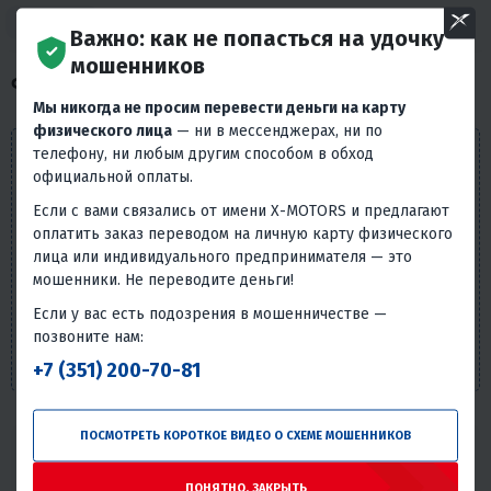
О товаре
Характеристики
Отзывы
Как получить
Оплата
Важно: как не попасться на удочку
мошенников
О ТОВАРЕ
Мы никогда не просим перевести деньги на карту
физического лица
— ни в мессенджерах, ни по
Внешний вид товара, его комплектация и
телефону, ни любым другим способом в обход
характеристики могут изменяться производителем без
официальной оплаты.
предварительных уведомлений. Описание носит
Если с вами связались от имени X-MOTORS и предлагают
справочно-ознакомительный характер и не может
оплатить заказ переводом на личную карту физического
служить основанием для претензий. Вся представленная
лица или индивидуального предпринимателя — это
на сайте информация, касающаяся технических
мошенники. Не переводите деньги!
характеристик, наличия на складе, стоимости товаров,
Если у вас есть подозрения в мошенничестве —
носит информационный характер и ни при каких
позвоните нам:
условиях не является публичной офертой, определяемой
+7 (351) 200-70-81
положениями п. 2 ст. 437 Гражданского кодекса РФ.
ПОСМОТРЕТЬ КОРОТКОЕ ВИДЕО О СХЕМЕ МОШЕННИКОВ
Надёжность товара
Статистика основана на количестве общего числа
ПОНЯТНО, ЗАКРЫТЬ