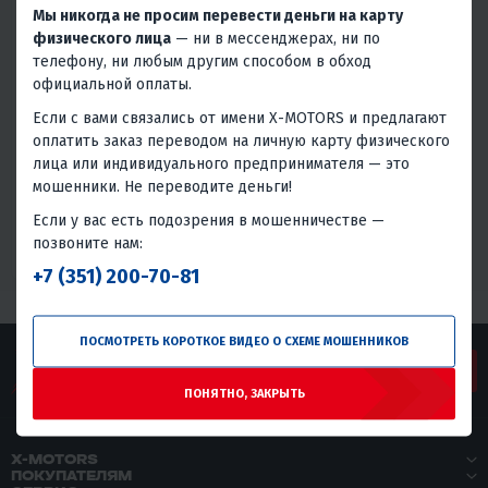
Мы никогда не просим перевести деньги на карту
физического лица
— ни в мессенджерах, ни по
4.7
0
телефону, ни любым другим способом в обход
МОТОЦИКЛ REGULMOTO ADV
официальной оплаты.
СЕРЫЙ ЧЕРНЫЙ Б/У
Если с вами связались от имени X-MOTORS и предлагают
230 000 ₽
оплатить заказ переводом на личную карту физического
10 350 ₽
9 900 ₽
лица или индивидуального предпринимателя — это
мошенники. Не переводите деньги!
В 1 КЛИК
Если у вас есть подозрения в мошенничестве —
292
28
4T
Водяное
позвоните нам:
Китай
+7 (351) 200-70-81
ПОСМОТРЕТЬ КОРОТКОЕ ВИДЕО О СХЕМЕ МОШЕННИКОВ
ЗАДАТЬ ВОПРОС
ПОНЯТНО, ЗАКРЫТЬ
X-MOTORS
ПОКУПАТЕЛЯМ