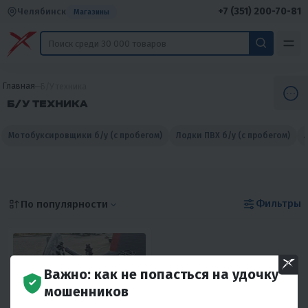
+7 (351) 200-70-81
Челябинск
Магазины
Главная
Б/У техника
Б/У ТЕХНИКА
Мотобуксировщики б/у (с пробегом)
Лодки ПВХ б/у (с пробегом)
Фильтры
По популярности
Важно: как не попасться на удочку
мошенников