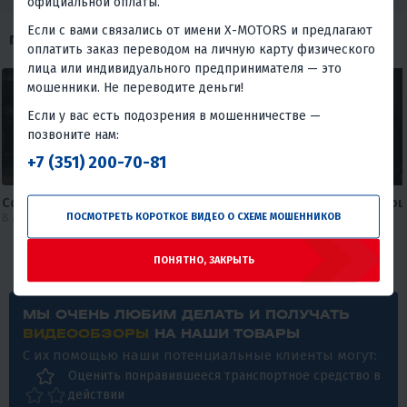
официальной оплаты.
Если с вами связались от имени X-MOTORS и предлагают
ПОХОЖИЕ ОБЗОРЫ
оплатить заказ переводом на личную карту физического
лица или индивидуального предпринимателя — это
мошенники. Не переводите деньги!
Если у вас есть подозрения в мошенничестве —
позвоните нам:
+7 (351) 200-70-81
Сориентировался 😅
И Wi-fi подключил, и мото
ПОСМОТРЕТЬ КОРОТКОЕ ВИДЕО О СХЕМЕ МОШЕННИКОВ
8 августа 2026
приобрел😅
7 августа 2026
ПОНЯТНО, ЗАКРЫТЬ
МЫ ОЧЕНЬ ЛЮБИМ ДЕЛАТЬ И ПОЛУЧАТЬ
ВИДЕООБЗОРЫ
НА НАШИ ТОВАРЫ
С их помощью наши потенциальные клиенты могут:
Оценить понравившееся транспортное средство в
действии