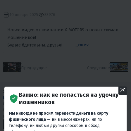
10 января 2025
33976
Новое видео от компании X-MOTORS о новых схемах
мошенников!
Будьте бдительны, друзья!
...
еще
Предыдущее
Следующее
У НАС МНОГО
Важно: как не попасться на удочку
ИНТЕРЕСНОГО КОНТЕНТА
!
мошенников
Любишь драйв и интересуешься мототехникой?
Подписывайся на наши социальные сети. У нас много
Мы никогда не просим перевести деньги на карту
интересного.
физического лица
— ни в мессенджерах, ни по
телефону, ни любым другим способом в обход