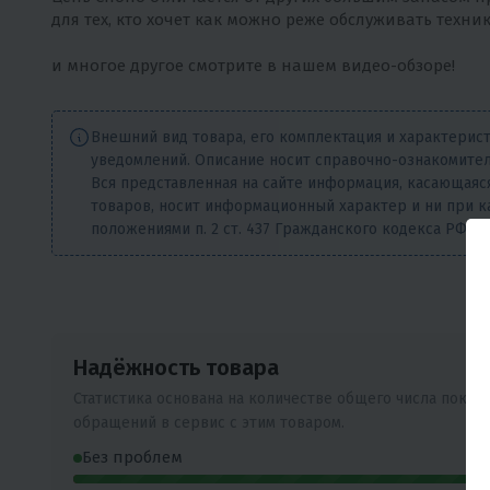
для тех, кто хочет как можно реже обслуживать техн
и многое другое смотрите в нашем видео-обзоре!
Внешний вид товара, его комплектация и характерис
уведомлений. Описание носит справочно-ознакомител
Вся представленная на сайте информация, касающаяся
товаров, носит информационный характер и ни при к
положениями п. 2 ст. 437 Гражданского кодекса РФ.
Надёжность товара
Статистика основана на количестве общего числа покуп
обращений в сервис с этим товаром.
Без проблем
В