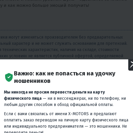
ику и как можно больше эмоций получить!
тики могут изменяться производителем без предварительных
ьный характер и не может служить основанием для претензий.
 технических характеристик, наличия на складе, стоимости
аких условиях не является публичной офертой, определяемой
Важно: как не попасться на удочку
мошенников
Мы никогда не просим перевести деньги на карту
физического лица
— ни в мессенджерах, ни по телефону, ни
любым другим способом в обход официальной оплаты.
ателей и количестве
Если с вами связались от имени X-MOTORS и предлагают
оплатить заказ переводом на личную карту физического лица
сего обращений в сервис
или индивидуального предпринимателя — это мошенники. Не
переводите деньги!