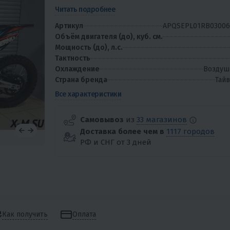
в филиале города Краснодар Возможна отправка в
Читать подробнее
любой город...
Артикул
APQSEPL01RB03006
Объём двигателя (до), куб. см.
Мощность (до), л.с.
Тактность
Охлаждение
Воздуш
Страна бренда
Тай
Все характеристики
Самовывоз
из
33 магазинов
Доставка более чем в
1117 городов
РФ и СНГ от 3 дней
Как получить
Оплата