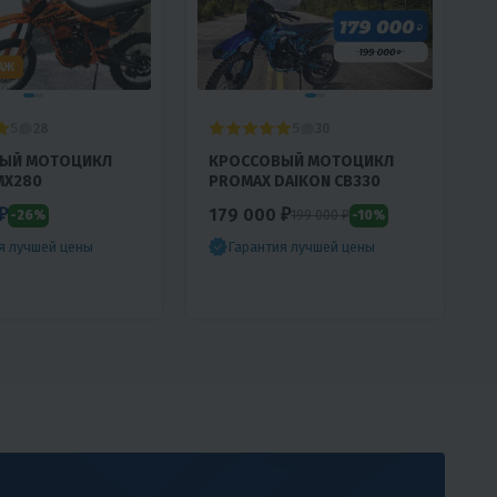
Video
Player
is
loading.
АЖ
5
5
28
30
ЫЙ МОТОЦИКЛ
КРОССОВЫЙ МОТОЦИКЛ
MX280
PROMAX DAIKON CB330
₽
179 000 ₽
-26%
-10%
199 000 ₽
я лучшей цены
Гарантия лучшей цены