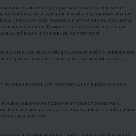
 неровных дорогах и при прыжках! Резина выдерживает
тву материалов изготовления. А чтобы насладиться зимним
ёрби! Плавность хода подвески и устойчивость мотоцикла
спереди, так и сзади. Пружина с переменной жесткостью,
сердца райдеров и природные препятствия!
нологии Acerbis anti-slip grip, держит любого райдера как
ое покрытие позволяет чувствовать себя комфортно в
т не ограничивать себя световым днем в развлечениях.
луй лучшее решение на подъемах и труднопроходимых
ения большей мощности, достаточно подобрать необходимое
 стиля езды райдера!
прочности и низким уровнем шума – идеальное сочетание