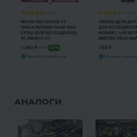
4.8
4.7
17
14
МАСЛО МОТОРНОЕ 4T
СМАЗКА ЦЕПИ ДО
,
10W40 MISHIMO ROAD BIKE
ДЛЯ МОТОЦИКЛО
EXTRA (ДЛЯ МОТОЦИКЛОВ)
MISHIMO, 400 МЛ 
1Л. MM1501-01
MM3100-0040 МА
1 390 ₽
790 ₽
-27%
1 910 ₽
Гарантия лучшей цены
Гарантия лучшей 
АНАЛОГИ