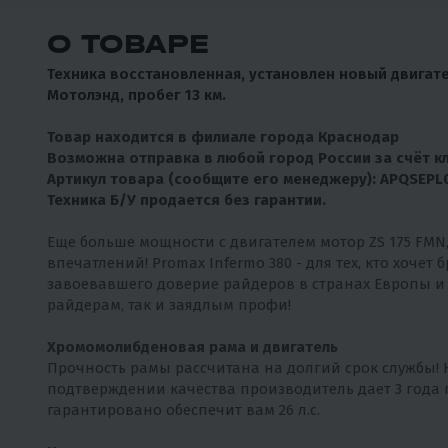
О ТОВАРЕ
Техника восстановленная, установлен новый двигат
Мотолэнд, пробег 13 км.
Товар находится в филиале города Краснодар
Возможна отправка в любой город России за счёт кл
Артикул товара (сообщите его менеджеру): APQSEPL
Техника Б/У продается без гарантии.
Еще больше мощности с двигателем мотор ZS 175 FMN
впечатлений! Promax Infermo 380 - для тех, кто хочет
завоевавшего доверие райдеров в странах Европы и
райдерам, так и заядлым профи!
Хромомолибденовая рама и двигатель
Прочность рамы рассчитана на долгий срок службы! 
подтверждении качества производитель дает 3 года г
гарантировано обеспечит вам 26 л.с.