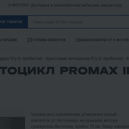
X-MOTORS
Доставка и оплата
Контакты
Письмо директору
ЛОГ ТОВАРОВ
Ы ПРОДАЖ
ОТЗЫВЫ КЛИЕНТОВ
ВИДЕООБЗОРЫ ОТ X-MOTOR
дуро б/у (с пробегом)
Кроссовые мотоциклы б/у (с пробегом)
К
ТОЦИКЛ PROMAX I
Техника восстановленная, установлен новый
двигатель от Мотолэнда, на крышках мотора
гравировка Мотолэнд, пробег 13 км. Товар находится