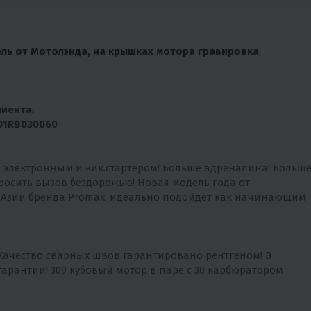
ель от Мотолэнда, на крышках мотора гравировка
иента.
01RB030060
, электронным и кик.стартером! Больше адреналина! Больш
 бросить вызов бездорожью! Новая модель года от
 Азии бренда Promax, идеально подойдет как начинающим
Качество сварных швов гарантировано рентгеном! В
арантии! 300 кубовый мотор в паре с 30 карбюратором