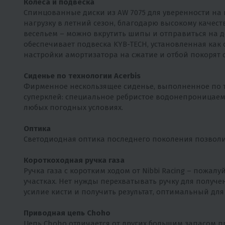
Колеса и подвеска
Спинцованные диски из AW 7075 для уверенности на
нагрузку в летний сезон, благодарю высокому качес
весельем – можно вкрутить шипы и отправиться на д
обеспечивает подвеска KYB-TECH, установленная как 
настройки амортизатора на сжатие и отбой покорят 
Сиденье по технологии Acerbis
Фирменное нескользящее сиденье, выполненное по тех
суперклей: специальное ребристое водонепроницаем
любых погодных условиях.
Оптика
Светодиодная оптика последнего поколения позволи
Короткоходная ручка газа
Ручка газа с коротким ходом от Nibbi Racing – пожа
участках. Нет нужды перехватывать ручку для получ
усилие кисти и получить результат, оптимальный для
Приводная цепь Choho
Цепь Choho отличается от других большим запасом 