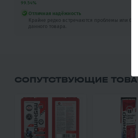
99.54%
Отличная надёжность
Крайне редко встречаются проблемы или бра
данного товара.
СОПУТСТВУЮЩИЕ ТОВ