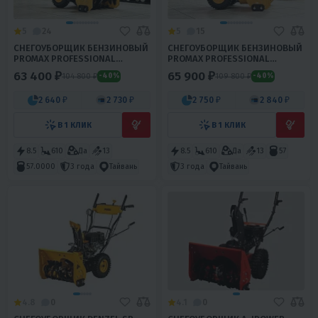
5
24
5
15
СНЕГОУБОРЩИК БЕНЗИНОВЫЙ
СНЕГОУБОРЩИК БЕНЗИНОВЫЙ
PROMAX PROFESSIONAL
PROMAX PROFESSIONAL
W8565-E
W8565-LE
63 400 ₽
65 900 ₽
104 800 ₽
109 800 ₽
-40%
-40%
2 640 ₽
2 730 ₽
2 750 ₽
2 840 ₽
В 1 КЛИК
В 1 КЛИК
8.5
610
Да
13
8.5
610
Да
13
57
57.0000
3 года
Тайвань
3 года
Тайвань
4.8
0
4.1
0