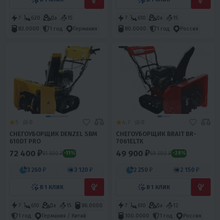
7
620
Да
15
7
610
Да
15
83.0000
1 год
Германия
80.0000
1 год
Россия
5
0
4.7
0
СНЕГОУБОРЩИК DENZEL SBM
СНЕГОУБОРЩИК BRAIT BR-
610DT PRO
7061ELTK
72 400 ₽
49 900 ₽
81 500 ₽
69 500 ₽
-11%
-28%
3 260 ₽
3 120 ₽
2 250 ₽
2 150 ₽
В 1 КЛИК
В 1 КЛИК
7
610
Да
15
86.0000
7
610
Да
12
1 год
Германия / Китай
100.0000
1 год
Россия