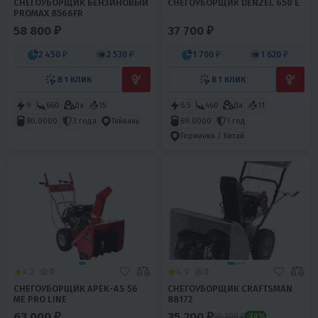
СНЕГОУБОРЩИК БЕНЗИНОВЫЙ
СНЕГОУБОРЩИК DENZEL 650 E
PROMAX 8566FR
58 800 ₽
37 700 ₽
2 450 ₽
2 530 ₽
1 700 ₽
1 620 ₽
В 1 КЛИК
В 1 КЛИК
9
660
Да
15
6.5
460
Да
11
69.0000
1 год
80.0000
3 года
Тайвань
Германия / Китай
4.2
0
4.9
0
СНЕГОУБОРЩИК APEK-AS 56
СНЕГОУБОРЩИК CRAFTSMAN
ME PRO LINE
88172
63 000 ₽
35 200 ₽
50 300 ₽
-30%