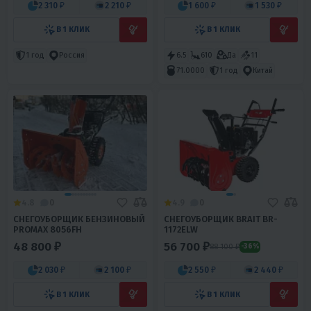
2 310 ₽
2 210 ₽
1 600 ₽
1 530 ₽
В 1 КЛИК
В 1 КЛИК
1 год
Россия
6.5
610
Да
11
71.0000
1 год
Китай
4.8
0
4.9
0
СНЕГОУБОРЩИК БЕНЗИНОВЫЙ
СНЕГОУБОРЩИК BRAIT BR-
PROMAX 8056FH
1172ELW
48 800 ₽
56 700 ₽
88 100 ₽
-36%
2 030 ₽
2 100 ₽
2 550 ₽
2 440 ₽
В 1 КЛИК
В 1 КЛИК