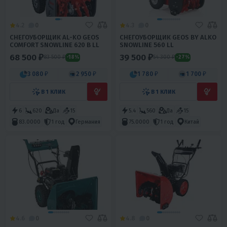
4.2
0
4.3
0
СНЕГОУБОРЩИК AL-KO GEOS
СНЕГОУБОРЩИК GEOS BY ALKO
COMFORT SNOWLINE 620 B LL
SNOWLINE 560 LL
68 500 ₽
39 500 ₽
83 500 ₽
54 300 ₽
-18%
-27%
3 080 ₽
2 950 ₽
1 780 ₽
1 700 ₽
В 1 КЛИК
В 1 КЛИК
6
620
Да
15
5.4
560
Да
15
83.0000
1 год
Германия
75.0000
1 год
Китай
4.6
0
4.8
0