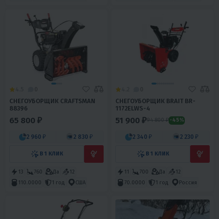
4.5
0
4.2
0
СНЕГОУБОРЩИК CRAFTSMAN
СНЕГОУБОРЩИК BRAIT BR-
88396
1172ELWS-4
65 800 ₽
51 900 ₽
94 800 ₽
-45%
2 960 ₽
2 830 ₽
2 340 ₽
2 230 ₽
В 1 КЛИК
В 1 КЛИК
13
760
Да
12
11
700
Да
12
110.0000
1 год
США
70.0000
1 год
Россия