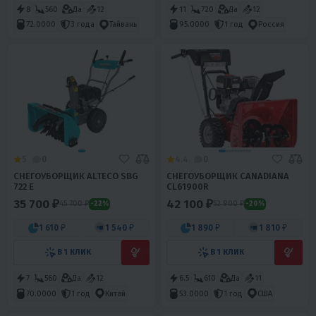
8
560
Да
12
11
720
Да
12
72.0000
3 года
Тайвань
95.0000
1 год
Россия
5
0
4.4
0
СНЕГОУБОРЩИК ALTECO SBG
СНЕГОУБОРЩИК CANADIANA
722 E
CL61900R
35 700 ₽
42 100 ₽
45 700 ₽
52 900 ₽
-22%
-20%
1 610 ₽
1 540 ₽
1 890 ₽
1 810 ₽
В 1 КЛИК
В 1 КЛИК
7
560
Да
12
6.5
610
Да
11
70.0000
1 год
Китай
53.0000
1 год
США