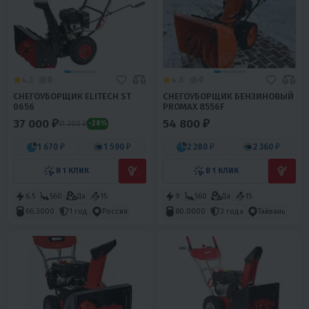
4.3
0
4.8
0
СНЕГОУБОРЩИК ELITECH ST
СНЕГОУБОРЩИК БЕНЗИНОВЫЙ
0656
PROMAX 8556F
37 000 ₽
54 800 ₽
51 200 ₽
-28%
1 670 ₽
1 590 ₽
2 280 ₽
2 360 ₽
В 1 КЛИК
В 1 КЛИК
6.5
560
Да
15
9
560
Да
15
66.3000
1 год
Россия
80.0000
3 года
Тайвань