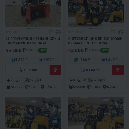
5
23
5
22
СНЕГОУБОРЩИК БЕНЗИНОВЫЙ
СНЕГОУБОРЩИК БЕНЗИНОВЫЙ
PROMAX PROFESSIONAL
PROMAX PROFESSIONAL
W8055-M
W8060-M
44 800 ₽
42 800 ₽
59 800 ₽
69 800 ₽
-25%
-39%
1 870 ₽
1 930 ₽
1 780 ₽
1 840 ₽
В 1 КЛИК
В 1 КЛИК
8
530
Да
13
8
560
Да
13
58.0000
3 года
Тайвань
57.0000
3 года
Тайвань