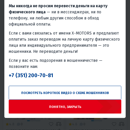
Мы никогда не просим перевести деньги на карту
4.1
0
4.6
0
физического лица
— ни в мессенджерах, ни по
СНЕГОУБОРЩИК DENZEL SWB-
СНЕГОУБОРЩИК DEWORKS S
телефону, ни любым другим способом в обход
600
7565
официальной оплаты.
65 500 ₽
70 200 ₽
95 300 ₽
-31%
Если с вами связались от имени X-MOTORS и предлагают
2 950 ₽
2 820 ₽
3 160 ₽
3 020 ₽
оплатить заказ переводом на личную карту физического
лица или индивидуального предпринимателя — это
В 1 КЛИК
В 1 КЛИК
мошенники. Не переводите деньги!
7
560
Да
13
8
650
Да
12
Если у вас есть подозрения в мошенничестве —
93.0000
1 год
68.0000
1 год
позвоните нам:
Германия / Китай
Южная Корея
+7 (351) 200-70-81
ПОСМОТРЕТЬ КОРОТКОЕ ВИДЕО О СХЕМЕ МОШЕННИКОВ
ПОНЯТНО, ЗАКРЫТЬ
4.8
0
4.6
0