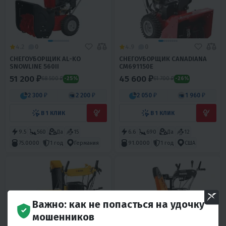
4.2
0
4.9
0
СНЕГОУБОРЩИК AL-KO
СНЕГОУБОРЩИК CANADIANA
SNOWLINE 560II
CM691150E
51 200 ₽
45 600 ₽
68 500 ₽
61 700 ₽
-25%
-26%
2 300 ₽
2 200 ₽
2 050 ₽
1 960 ₽
В 1 КЛИК
В 1 КЛИК
9.5
560
Да
15
6.6
690
Да
12
75.0000
1 год
Германия
91.0000
1 год
США
Важно: как не попасться на удочку
мошенников