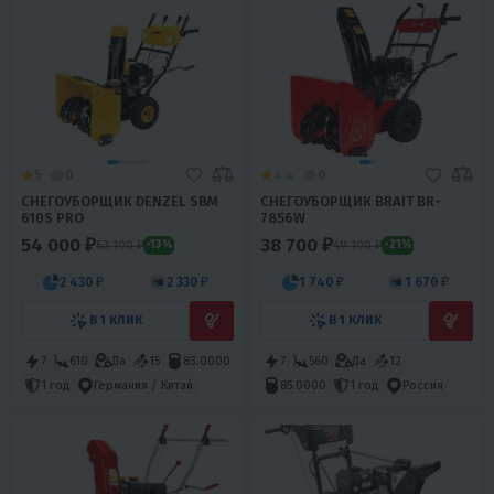
5
0
4.4
0
СНЕГОУБОРЩИК DENZEL SBM
СНЕГОУБОРЩИК BRAIT BR-
610S PRO
7856W
54 000 ₽
38 700 ₽
62 100 ₽
49 100 ₽
-13%
-21%
2 430 ₽
2 330 ₽
1 740 ₽
1 670 ₽
В 1 КЛИК
В 1 КЛИК
7
610
Да
15
83.0000
7
560
Да
12
1 год
Германия / Китай
85.0000
1 год
Россия