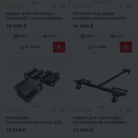
4.1
0
4.7
0
ПОДКАТ ДЛЯ СНЕГОХОДА Т
ТЕЛЕЖКИ ПОД ЛЫЖИ
ОБРАЗНЫЙ (-2014)+ КОМПЛЕКТ
(ПОДКАТЫ МАЛЕНЬЕ КРЕПЯТСЯ
КРЕПЕЖА
К ЛЫЖАМ) СНЕГОХОДА
20 400 ₽
14 900 ₽
+КОМПЛЕКТ КРЕПЕЖА
920 ₽
880 ₽
670 ₽
640 ₽
В 1 КЛИК
В 1 КЛИК
4.7
0
4.3
0
ПЛОЩАДКИ
ПОДКАТ ДЛЯ СНЕГОХОДА С
ТРАНСПОРТИРОВОЧНЫЕ ДЛЯ
РЕГУЛИРОВКОЙ ПО ШИРИНЕ
СНЕГОХОДА (-2014)+
ЛЫЖ+ КОМПЛЕКТ КРЕПЕЖА
13 900 ₽
23 900 ₽
КОМПЛЕКТ КРЕПЕЖА