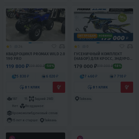
ХИТ ПРОДАЖ
НОВИНКА
5
24
5
0
КВАДРОЦИКЛ PROMAX WILD 2.0
ГУСЕНИЧНЫЙ КОМПЛЕКТ
190 PRO
(НАБОР) ДЛЯ КРОСС, ЭНДУРО
МОТОЦИКЛОВ PROMAX ALIEN
119 800 ₽
179 000 ₽
239 800 ₽
219 000 ₽
-50%
-18%
5 830 ₽
6 020 ₽
7 460 ₽
7 710 ₽
В 1 КЛИК
В 1 КЛИК
Тайвань
187
15
Задний 2WD
Нет
Воздушное
Хромомолибденовый сплав
15 лет и старше
Тайвань