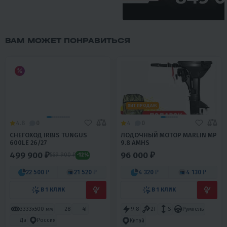
ВАМ МОЖЕТ ПОНРАВИТЬСЯ
ХИТ ПРОДАЖ
4.8
0
4
0
СНЕГОХОД IRBIS TUNGUS
ЛОДОЧНЫЙ МОТОР MARLIN MP
600LE 26/27
9.8 AMHS
499 900 ₽
96 000 ₽
569 900 ₽
-12%
22 500 ₽
21 520 ₽
4 320 ₽
4 130 ₽
В 1 КЛИК
В 1 КЛИК
3333х500 мм
28
4T
9.8
2T
S
Румпель
Да
Россия
Китай