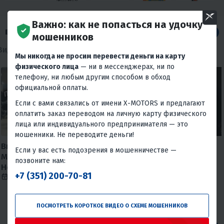
Важно: как не попасться на удочку
ВИДЕО ПРО МОТОТЕХНИКУ
Все
мошенников
Видеообзоры
Видеоотзывы
Мы никогда не просим перевести деньги на карту
физического лица
— ни в мессенджерах, ни по
телефону, ни любым другим способом в обход
официальной оплаты.
Если с вами связались от имени X-MOTORS и предлагают
оплатить заказ переводом на личную карту физического
лица или индивидуального предпринимателя — это
мошенники. Не переводите деньги!
Внимание МОШЕННИКИ, X-
И Wi-fi подключил, и
Если у вас есть подозрения в мошенничестве —
MOTORS предупреждает!
мотоцикл приобрел😅
позвоните нам:
Новая схема мошенничества.
6 августа 2026
577
+7 (351) 200-70-81
10 января 2025
33871
ПОСМОТРЕТЬ КОРОТКОЕ ВИДЕО О СХЕМЕ МОШЕННИКОВ