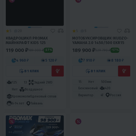
5
20
5
5
КВАДРОЦИКЛ PROMAX
МОТОБУКСИРОВЩИК IKUDZO-
МАЙНКРАФТ KIDS 125
YAMAHA 2.0 1450/500 EKR15
119 000 ₽
189 900 ₽
189 000 ₽
229 790 ₽
-37%
-17%
4 960 ₽
5 120 ₽
7 910 ₽
8 180 ₽
В 1 КЛИК
В 1 КЛИК
15
Нет
500мм
125
13
Задний 2WD
Бензиновый
420
Нет
Воздушное
Вариатор
4T
Россия
Хромомолибденовый сплав
6-14 лет
Тайвань