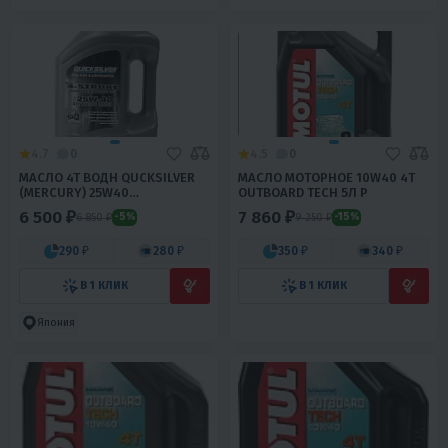
4.7
0
4.5
0
МАСЛО 4T ВОДН QUCKSILVER
МАСЛО МОТОРНОЕ 10W40 4Т
(MERCURY) 25W40
OUTBOARD TECH 5Л Р
ПОЛУСИНТЕТИКА 4Л
6 500 ₽
7 860 ₽
6 850 ₽
9 250 ₽
-5%
-15%
290 ₽
280 ₽
350 ₽
340 ₽
В 1 КЛИК
В 1 КЛИК
Япония