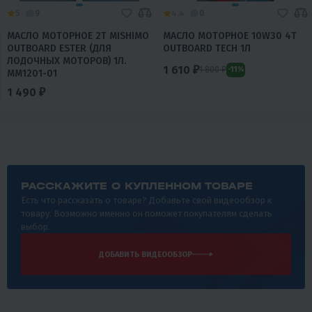
5
9
4.4
0
МАСЛО МОТОРНОЕ 2T MISHIMO
МАСЛО МОТОРНОЕ 10W30 4Т
OUTBOARD ESTER (ДЛЯ
OUTBOARD TECH 1Л
ЛОДОЧНЫХ МОТОРОВ) 1Л.
1 610 ₽
1 800 ₽
-11%
ММ1201-01
1 490 ₽
РАССКАЖИТЕ О КУПЛЕННОМ ТОВАРЕ
Есть что рассказать о товаре? Добавьте свой видеообзор к
товару. Возможно именно он поможет покупателям сделать
выбор.
ДОБАВИТЬ ВИДЕООБЗОР