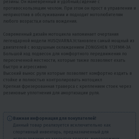
резины. Он маневренный и удобный,сидение с
противоскользящим чехлом. При этом он прост в управлении и
неприхотлив в обслуживании и подходит мотолюбителям
любого возраста,и опыта вождения.
Современный дизайн мотоцикла напоминает очертания
легендарной модели HUSQVARNA.Установлен самый мощный из
двигателей с воздушным охлаждением ZONGSHEN 172FMM-3А
Большой ход подвесок для комфортного передвижения по
пересеченной местности, которые также позволяют ехать
быстро и агрессивно
Высокий вынос руля которые позволяет комфортно ездить в
стойке и полностью контролировать мотоцикл
Крепкая фрезерованная траверса с креплением стоек через
резиновые уплотнения для амортизации руля.
Важная информация для покупателей!
Данный товар реализуется исключительно как
спортивный инвентарь, предназначенный для
использования на закрытых трассах, внедорожных