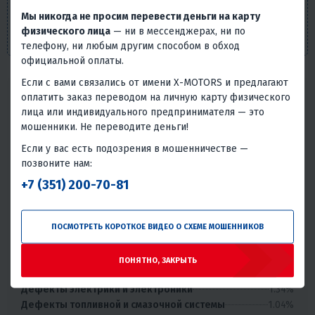
носит информационный характер и ни при каких
Мы никогда не просим перевести деньги на карту
условиях не является публичной офертой, определяемой
физического лица
— ни в мессенджерах, ни по
положениями п. 2 ст. 437 Гражданского кодекса РФ.
телефону, ни любым другим способом в обход
официальной оплаты.
Если с вами связались от имени X-MOTORS и предлагают
Надёжность товара
оплатить заказ переводом на личную карту физического
лица или индивидуального предпринимателя — это
Статистика основана на количестве общего числа
мошенники. Не переводите деньги!
покупателей и количестве обращений в сервис с этим
товаром.
Если у вас есть подозрения в мошенничестве —
позвоните нам:
Без проблем
Всего обращений в сервис
+7 (351) 200-70-81
93.9%
6.1%
Умеренная надёжность
ПОСМОТРЕТЬ КОРОТКОЕ ВИДЕО О СХЕМЕ МОШЕННИКОВ
Проблемы или брак встречаются, но товар может быть
использован.
ПОНЯТНО, ЗАКРЫТЬ
1.65%
Дефекты двигателя или трансмиссии
1.34%
Дефекты электрики и электроники
1.04%
Дефекты топливной и смазочной системы