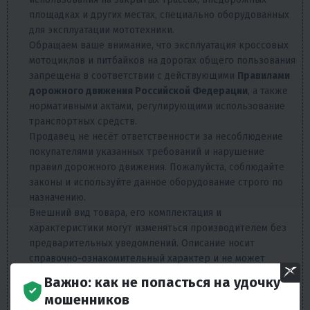
площадках и других местах, специально оборудованных
для эксплуатации мототехники.
Обращаем ваше внимание, что эксплуатация кроссовых
мотоциклов и питбайков на дорогах общего пользования
запрещена в соответствии с действующими
Правилами
дорожного движения Российской Федерации
, а также
нормативными актами, регулирующими использование
транспортных средств.
Продавец не несёт ответственности за несоблюдение
покупателями указанных требований и нарушение
правил дорожного движения. Пожалуйста, соблюдайте
законы и используйте данное оборудование строго по
назначению.
Внешний вид товара, его комплектация и
характеристики могут изменяться производителем без
предварительных уведомлений. Описание носит
справочно-ознакомительный характер и не может
служить основанием для претензий. Вся представленная
Важно: как не попасться на удочку
на сайте информация, касающаяся технических
мошенников
характеристик, наличия на складе, стоимости товаров,