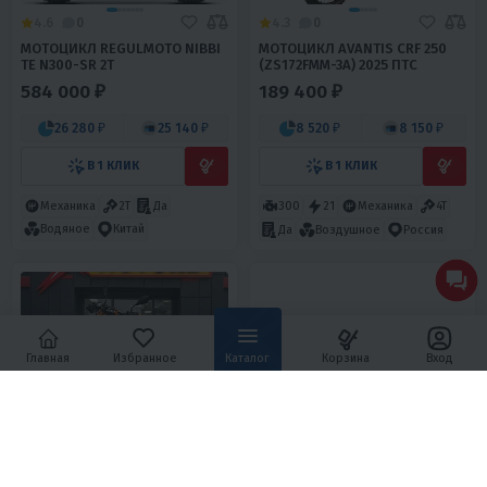
4.6
0
4.3
0
МОТОЦИКЛ REGULMOTO NIBBI
МОТОЦИКЛ AVANTIS CRF 250
TE N300-SR 2T
(ZS172FMM-3A) 2025 ПТС
584 000 ₽
189 400 ₽
26 280 ₽
25 140 ₽
8 520 ₽
8 150 ₽
В 1 КЛИК
В 1 КЛИК
Механика
2Т
Да
300
21
Механика
4T
Водяное
Китай
Да
Воздушное
Россия
Главная
Избранное
Каталог
Корзина
Вход
3.1
0
4.7
0
МОТОЦИКЛ КРОССОВЫЙ КАЙО
МОТОЦИКЛ REGULMOTO
T4 300 ENDURO PR 21/18 (2023
ATHLETE PRO NEW 6 ПЕРЕДАЧ
Г.) ПТС
230 390 ₽
240 000 ₽
255 990 ₽
-10%