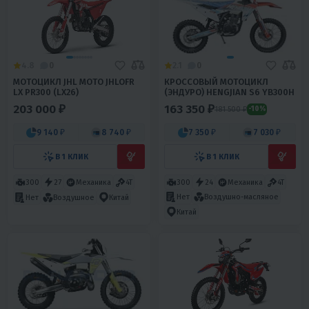
4.8
0
2.1
0
МОТОЦИКЛ JHL MOTO JHLOFR
КРОССОВЫЙ МОТОЦИКЛ
LX PR300 (LX26)
(ЭНДУРО) HENGJIAN S6 YB300H
203 000 ₽
163 350 ₽
181 500 ₽
-10%
9 140 ₽
8 740 ₽
7 350 ₽
7 030 ₽
В 1 КЛИК
В 1 КЛИК
300
27
Механика
4T
300
24
Механика
4T
Нет
Воздушно-масляное
Нет
Воздушное
Китай
Китай