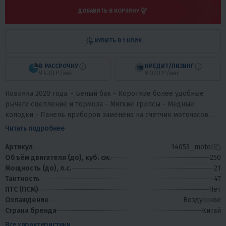
ДОБАВИТЬ В КОРЗИНУ
КУПИТЬ В 1 КЛИК
В РАССРОЧКУ
КРЕДИТ/ЛИЗИНГ
9 430 ₽/мес
9 020 ₽/мес
Новинка 2020 года. - Белый бак - Короткие более удобные
рычаги сцепление и тормоза - Мягкие грипсы - Медные
колодки - Панель приборов заменена на счетчик моточасов
Мотоцикл больше предназначен...
Читать подробнее
Артикул
14053_motol
Объём двигателя (до), куб. см.
250
Мощность (до), л.с.
21
Тактность
4T
ПТС (ПСМ)
Нет
Охлаждение
Воздушное
Страна бренда
Китай
Все характеристики