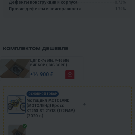
0.73%
Дефекты конструкции и корпуса
1.34%
Прочие дефекты и неисправности
КОМПЛЕКТОМ ДЕШЕВЛЕ
ЦПГ D-74 ММ, P-16 ММ
БИГ БОР ( BIG BORE )
ДЛЯ ZONGSHEN 172FMM
+14 900 ₽
CB250-F 250CC ДО 300CC
ОСНОВНОЙ ТОВАР
Мотоцикл MOTOLAND
+
(МОТОЛЕНД) Кросс
XT250 ST 21/18 (172FMM)
(2020 г.)