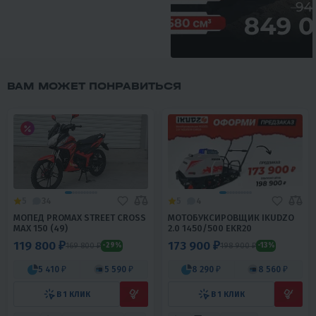
ВАМ МОЖЕТ ПОНРАВИТЬСЯ
5
34
5
4
МОПЕД PROMAX STREET CROSS
МОТОБУКСИРОВЩИК IKUDZO
MAX 150 (49)
2.0 1450/500 EKR20
119 800 ₽
173 900 ₽
169 800 ₽
198 900 ₽
-29%
-13%
5 410 ₽
5 590 ₽
8 290 ₽
8 560 ₽
В 1 КЛИК
В 1 КЛИК