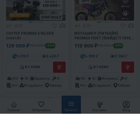
ХИТ ПРОДАЖ
5
25
5
21
СКУТЕР PROMAX STALKER
МОТОЦИКЛ (ПИТБАЙК)
240(49)
PROMAX FIDET (ФАЙДЕТ) 190E
PRO 17/14
129 000 ₽
119 800 ₽
169 000 ₽
149 900 ₽
-24%
-20%
6 210 ₽
6 420 ₽
4 990 ₽
5 160 ₽
В 1 КЛИК
В 1 КЛИК
200
18
Вариатор
4T
150
16
Механика
4T
Нет
Воздушное
Тайвань
Нет
Воздушное
Тайвань
Главная
Избранное
Каталог
Корзина
Вход
5
5
4.3
0