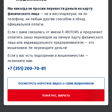
Мы никогда не просим перевести деньги на карту
физического лица
— ни в мессенджерах, ни по
телефону, ни любым другим способом в обход
официальной оплаты.
Если с вами связались от имени X-MOTORS и предлагают
АРХИВНЫЙ
АРХИВНЫЙ
оплатить заказ переводом на личную карту физического
лица или индивидуального предпринимателя — это
3.5
0
3.3
0
мошенники. Не переводите деньги!
МОТОЦИКЛ MOTOLAND
МОТОЦИКЛ MOTOLAND
(МОТОЛЕНД) WOLF 250
(МОТОЛЕНД) LEGEND (XL250-A)
Если у вас есть подозрения в мошенничестве —
(172FMM-5/PR250)
211 450 ₽
187 020 ₽
позвоните нам:
+7 (351) 200-70-81
Архивный товар
Архивный товар
ПОДРОБНЕЕ
ПОДРОБНЕЕ
ПОСМОТРЕТЬ КОРОТКОЕ ВИДЕО О СХЕМЕ МОШЕННИКОВ
250
18
4T
Масляное
250
21
4T
Воздушное
Китай
Китай
ПОНЯТНО, ЗАКРЫТЬ