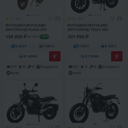
3.5
0
3.5
0
МОТОЦИКЛ MOTOLAND
МОТОЦИКЛ MOTOLAND
(МОТОЛЕНД) FLASH 200
(МОТОЛЕНД) TEXAS 300
138 950 ₽
201 950 ₽
184 350 ₽
-25%
6 250 ₽
5 980 ₽
9 090 ₽
8 700 ₽
В 1 КЛИК
В 1 КЛИК
200
16
4T
Воздушное
300
25
4T
Воздушное
Китай
Китай
3.1
0
3.6
0