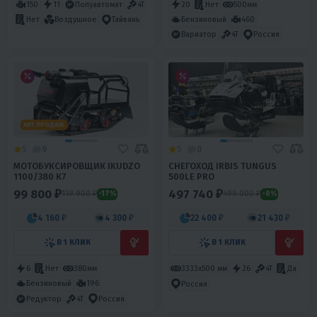
150
11
Полуавтомат
4T
20
Нет
500мм
Бензиновый
460
Нет
Воздушное
Тайвань
Вариатор
4T
Россия
ХИТ ПРОДАЖ
5
9
5
0
МОТОБУКСИРОВЩИК IKUDZO
СНЕГОХОД IRBIS TUNGUS
1100/380 К7
500LE PRO
99 800 ₽
497 740 ₽
119 900 ₽
499 000 ₽
-17%
-0%
4 160 ₽
4 300 ₽
22 400 ₽
21 430 ₽
В 1 КЛИК
В 1 КЛИК
6
Нет
380мм
3333х500 мм
26
4T
Да
Бензиновый
196
Россия
Редуктор
4T
Россия