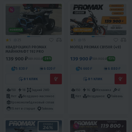
НОВИНКА
ХИТ ПРОДАЖ
5
25
5
15
КВАДРОЦИКЛ PROMAX
МОПЕД PROMAX CB150R (49)
МАЙНКРАФТ 192 PRO
139 900 ₽
139 900 ₽
189 900 ₽
159 900 ₽
-26%
-13%
5 830 ₽
6 020 ₽
6 660 ₽
6 880 ₽
В 1 КЛИК
В 1 КЛИК
150
18
Задний 2WD
150
16
Механика
4T
Нет
Воздушно-масляное
Нет
Воздушное
Тайвань
Хромомолибденовый сплав
15 лет и старше
Тайвань