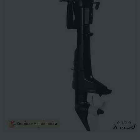
1
/
2
Скидка именинникам