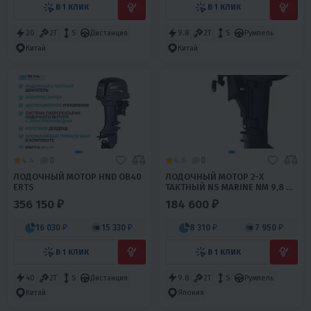
В 1 КЛИК
В 1 КЛИК
20
2T
S
Дистанция
9.8
2T
S
Румпель
Китай
Китай
4.4
0
4.6
0
ЛОДОЧНЫЙ МОТОР HND OB40
ЛОДОЧНЫЙ МОТОР 2-Х
ERTS
ТАКТНЫЙ NS MARINE NM 9,8 B
S
356 150 ₽
184 600 ₽
16 030 ₽
15 330 ₽
8 310 ₽
7 950 ₽
В 1 КЛИК
В 1 КЛИК
40
2T
S
Дистанция
9.8
2T
S
Румпель
Китай
Япония