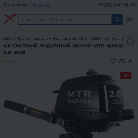
+7 (351) 200-70-81
Челябинск
Магазины
Главная
Водный транспорт
Лодочные моторы в Челябинске
Лодочные мот
4Х-ТАКТНЫЙ ЛОДОЧНЫЙ МОТОР MTR MARINE F
2.6 BMS
4.7
0