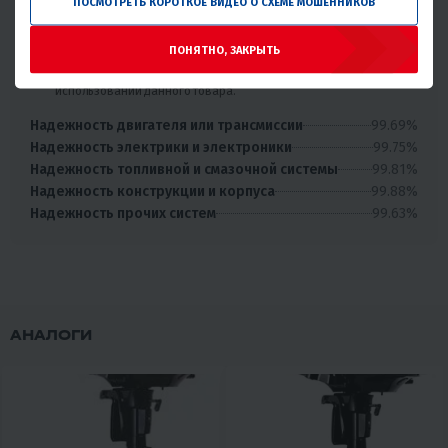
ПОСМОТРЕТЬ КОРОТКОЕ ВИДЕО О СХЕМЕ МОШЕННИКОВ
98.76%
1.24%
Отличная надёжность
ПОНЯТНО, ЗАКРЫТЬ
Крайне редко встречаются проблемы или брак при
использовании данного товара.
99.69%
Надежность двигателя или трансмиссии
99.75%
Надежность электрики и электроники
99.81%
Надежность топливной и смазочной системы
99.88%
Надежность конструкции и корпуса
99.63%
Надежность прочих систем
АНАЛОГИ