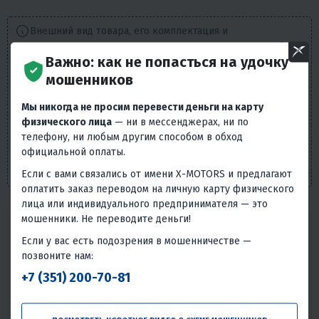
Внешний вид товара, его комплектация и
характеристики могут изменяться производителем без
Важно: как не попасться на удочку
предварительных уведомлений. Описание носит
мошенников
справочно-ознакомительный характер и не может
служить основанием для претензий. Вся представленная
Мы никогда не просим перевести деньги на карту
на сайте информация, касающаяся технических
физического лица
— ни в мессенджерах, ни по
характеристик, наличия на складе, стоимости товаров,
телефону, ни любым другим способом в обход
носит информационный характер и ни при каких
официальной оплаты.
условиях не является публичной офертой, определяемой
положениями п. 2 ст. 437 Гражданского кодекса РФ.
Если с вами связались от имени X-MOTORS и предлагают
оплатить заказ переводом на личную карту физического
лица или индивидуального предпринимателя — это
мошенники. Не переводите деньги!
Надёжность товара
Если у вас есть подозрения в мошенничестве —
Статистика основана на количестве общего числа
позвоните нам:
покупателей и количестве обращений в сервис с этим
+7 (351) 200-70-81
товаром.
Без проблем
Всего обращений в сервис