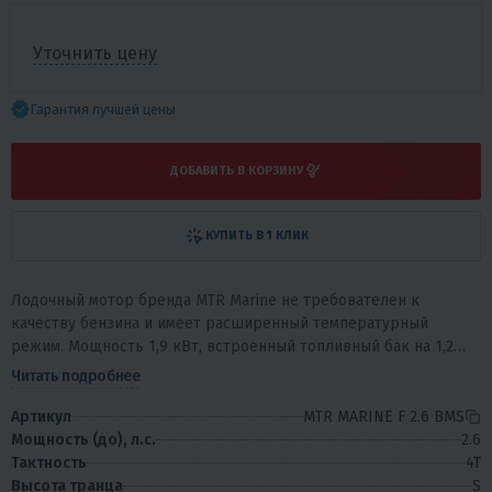
Уточнить цену
Гарантия лучшей цены
ДОБАВИТЬ В КОРЗИНУ
КУПИТЬ В 1 КЛИК
Лодочный мотор бренда MTR Marine не требователен к
качеству бензина и имеет расширенный температурный
режим. Мощность 1,9 кВт, встроенный топливный бак на 1,2
литра позволяют достигать максимальное...
Читать подробнее
Артикул
MTR MARINE F 2.6 BMS
Мощность (до), л.с.
2.6
Тактность
4T
Высота транца
S