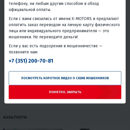
телефону, ни любым другим способом в обход
официальной оплаты.
Надёжность товара
Если с вами связались от имени X-MOTORS и предлагают
Статистика основана на количестве общего числа
оплатить заказ переводом на личную карту физического
покупателей и количестве обращений в сервис с этим
лица или индивидуального предпринимателя — это
товаром.
мошенники. Не переводите деньги!
Без проблем
Всего обращений в сервис
Если у вас есть подозрения в мошенничестве —
позвоните нам:
95.21%
4.79%
+7 (351) 200-70-81
Умеренная надёжность
Проблемы или брак встречаются, но товар может быть
ПОСМОТРЕТЬ КОРОТКОЕ ВИДЕО О СХЕМЕ МОШЕННИКОВ
использован.
ПОНЯТНО, ЗАКРЫТЬ
АНАЛОГИ