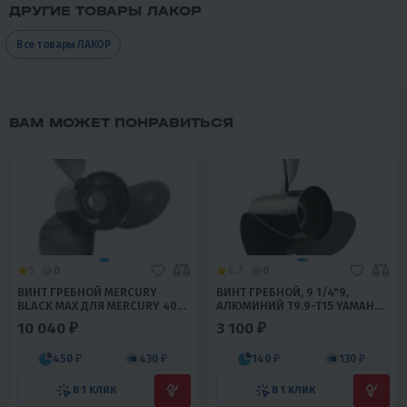
ДРУГИЕ ТОВАРЫ ЛАКОР
Все товары ЛАКОР
ВАМ МОЖЕТ ПОНРАВИТЬСЯ
5
0
4.7
0
ВИНТ ГРЕБНОЙ MERCURY
ВИНТ ГРЕБНОЙ, 9 1/4*9,
BLACK MAX ДЛЯ MERCURY 40-
АЛЮМИНИЙ T9.9-T15 YAMAHA,
60 Л.С., 3X10-3/4X12
HIDEA, GLADIATOR MIKATSU
10 040 ₽
3 100 ₽
(ОРИГИНАЛ)
MARLIN SEANOVO 9.9-15HP
450 ₽
430 ₽
140 ₽
130 ₽
В 1 КЛИК
В 1 КЛИК