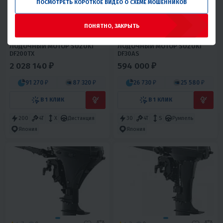
ПОСМОТРЕТЬ КОРОТКОЕ ВИДЕО О СХЕМЕ МОШЕННИКОВ
ПОНЯТНО, ЗАКРЫТЬ
4.8
0
4.6
0
ЛОДОЧНЫЙ МОТОР SUZUKI
ЛОДОЧНЫЙ МОТОР SUZUKI
DF200TX
DF30AS
2 028 140 ₽
594 000 ₽
91 270 ₽
87 320 ₽
26 730 ₽
25 580 ₽
В 1 КЛИК
В 1 КЛИК
200
4T
X
Дистанция
30
4T
S
Румпель
Япония
Япония