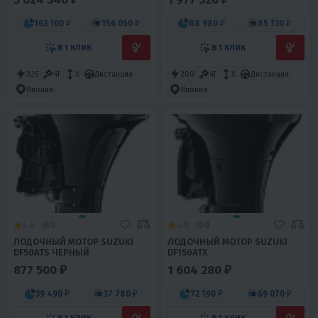
163 100 ₽
156 050 ₽
88 980 ₽
85 130 ₽
В 1 КЛИК
В 1 КЛИК
325
4T
X
Дистанция
200
4T
X
Дистанция
Япония
Япония
4.4
0
4.8
0
ЛОДОЧНЫЙ МОТОР SUZUKI
ЛОДОЧНЫЙ МОТОР SUZUKI
DF50ATS ЧЕРНЫЙ
DF150ATX
877 500 ₽
1 604 280 ₽
39 490 ₽
37 780 ₽
72 190 ₽
69 070 ₽