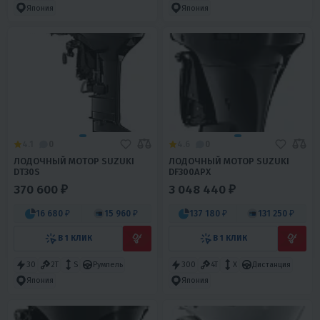
Япония
Япония
4.1
0
4.6
0
ЛОДОЧНЫЙ МОТОР SUZUKI
ЛОДОЧНЫЙ МОТОР SUZUKI
DT30S
DF300APX
370 600 ₽
3 048 440 ₽
16 680 ₽
15 960 ₽
137 180 ₽
131 250 ₽
В 1 КЛИК
В 1 КЛИК
30
2T
S
Румпель
300
4T
X
Дистанция
Япония
Япония