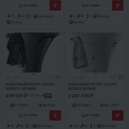
В 1 КЛИК
В 1 КЛИК
175
4T
X
Дистанция
6
4T
L
Румпель
Япония
Япония
4
0
4.7
0
ЛОДОЧНЫЙ МОТОР SUZUKI
ЛОДОЧНЫЙ МОТОР SUZUKI
DF50ATL ЧЕРНЫЙ
DF250TX БЕЛЫЙ
839 520 ₽
2 287 030 ₽
1 202 190 ₽
-30%
37 780 ₽
36 150 ₽
102 920 ₽
98 470 ₽
В 1 КЛИК
В 1 КЛИК
50
4T
L
Дистанция
250
4T
X
Дистанция