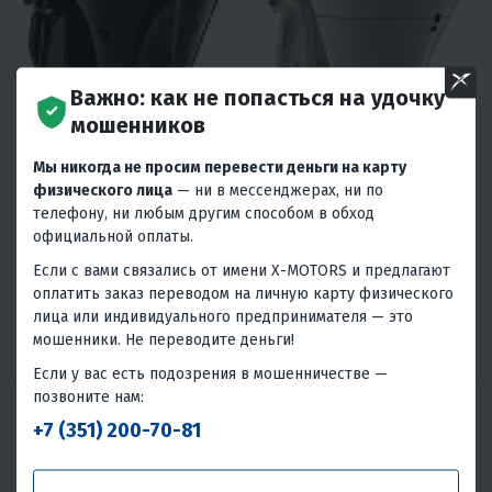
Важно: как не попасться на удочку
мошенников
4.2
0
4.6
0
Мы никогда не просим перевести деньги на карту
ЛОДОЧНЫЙ МОТОР SUZUKI
ЛОДОЧНЫЙ МОТОР SUZUKI
физического лица
— ни в мессенджерах, ни по
DF90ATX
DF225TX БЕЛЫЙ
телефону, ни любым другим способом в обход
1 112 270 ₽
2 160 410 ₽
2 925 850 ₽
-26%
официальной оплаты.
50 050 ₽
47 890 ₽
97 220 ₽
93 020 ₽
Если с вами связались от имени X-MOTORS и предлагают
оплатить заказ переводом на личную карту физического
В 1 КЛИК
В 1 КЛИК
лица или индивидуального предпринимателя — это
90
4T
X
Дистанция
225
4T
X
Дистанция
мошенники. Не переводите деньги!
Япония
Япония
Если у вас есть подозрения в мошенничестве —
позвоните нам:
+7 (351) 200-70-81