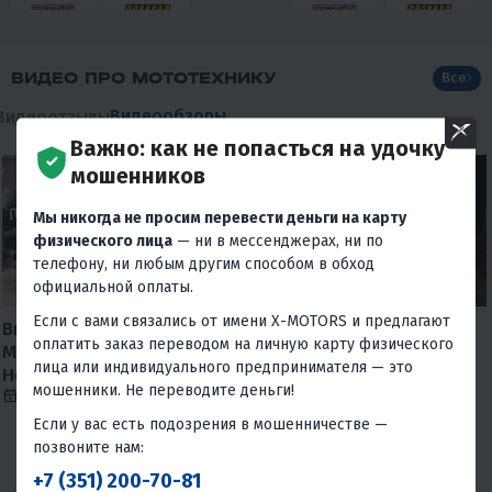
ВИДЕО ПРО МОТОТЕХНИКУ
Все
Видеообзоры
Видеоотзывы
Важно: как не попасться на удочку
мошенников
Мы никогда не просим перевести деньги на карту
физического лица
— ни в мессенджерах, ни по
телефону, ни любым другим способом в обход
официальной оплаты.
Если с вами связались от имени X-MOTORS и предлагают
Внимание МОШЕННИКИ, X-
Сориентировался 😅
оплатить заказ переводом на личную карту физического
MOTORS предупреждает!
7 августа 2026
168
лица или индивидуального предпринимателя — это
Новая схема мошенничества.
мошенники. Не переводите деньги!
10 января 2025
33933
Если у вас есть подозрения в мошенничестве —
позвоните нам:
+7 (351) 200-70-81