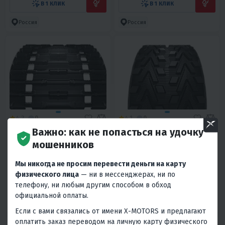
В 1 КЛИК
В 1 КЛИК
Россия
Россия
4.2
0
4.1
0
Важно: как не попасться на удочку
ГУСЕНИЦА ТАЙГА 600
ГУСЕНИЦА ДЛЯ
АВТОПОДВЕСОК
мошенников
51 900 ₽
44 470 ₽
Мы никогда не просим перевести деньги на карту
2 340 ₽
2 230 ₽
2 000 ₽
1 910 ₽
физического лица
— ни в мессенджерах, ни по
телефону, ни любым другим способом в обход
В 1 КЛИК
В 1 КЛИК
официальной оплаты.
Россия
Россия
Если с вами связались от имени X-MOTORS и предлагают
оплатить заказ переводом на личную карту физического