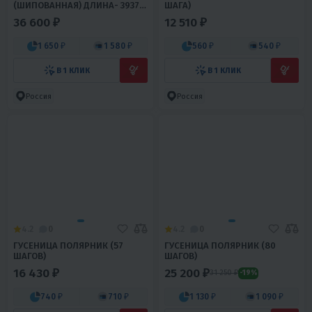
(ШИПОВАННАЯ) ДЛИНА- 3937
ШАГА)
ММ (155") ШИРИНА- 600 ММ
36 600 ₽
12 510 ₽
(24") ШАГ- 63,5 ММ (2,5
1 650 ₽
1 580 ₽
560 ₽
540 ₽
В 1 КЛИК
В 1 КЛИК
Россия
Россия
4.2
0
4.2
0
ГУСЕНИЦА ПОЛЯРНИК (57
ГУСЕНИЦА ПОЛЯРНИК (80
ШАГОВ)
ШАГОВ)
16 430 ₽
25 200 ₽
31 250 ₽
-19%
740 ₽
710 ₽
1 130 ₽
1 090 ₽