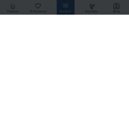
В 1 КЛИК
В 1 КЛИК
Главная
Избранное
Каталог
Корзина
Вход
Тайвань
150
11
Полуавтомат
4T
Нет
Воздушное
Тайвань
ХИТ ПРОДАЖ
5
15
5
28
МОПЕД PROMAX CB150R (49)
МОТОЦИКЛ (ПИТБАЙК)
PROMAX FIDET (ФАЙДЕТ) 190E
17/14
139 900 ₽
114 900 ₽
159 900 ₽
144 800 ₽
-13%
-21%
6 660 ₽
6 880 ₽
4 790 ₽
4 950 ₽
В 1 КЛИК
В 1 КЛИК
150
16
Механика
4T
150
16
Механика
4T
Нет
Воздушное
Тайвань
Нет
Воздушное
Тайвань