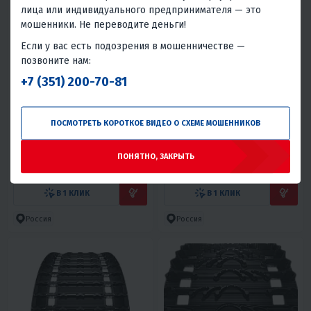
лица или индивидуального предпринимателя — это
мошенники. Не переводите деньги!
Если у вас есть подозрения в мошенничестве —
позвоните нам:
+7 (351) 200-70-81
4.1
0
4.7
0
ГУСЕНИЦА ПОЛЯРНИК (73
ГУСЕНИЦА ПОЛЯРНИК (64
ПОСМОТРЕТЬ КОРОТКОЕ ВИДЕО О СХЕМЕ МОШЕННИКОВ
ШАГА)
ШАГА)
19 800 ₽
18 100 ₽
23 330 ₽
20 110 ₽
-15%
-10%
ПОНЯТНО, ЗАКРЫТЬ
890 ₽
850 ₽
810 ₽
780 ₽
В 1 КЛИК
В 1 КЛИК
Россия
Россия