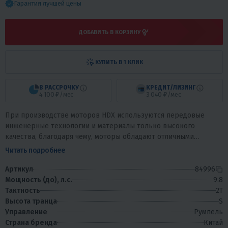
Гарантия лучшей цены
ДОБАВИТЬ В КОРЗИНУ
КУПИТЬ В 1 КЛИК
В РАССРОЧКУ
КРЕДИТ/ЛИЗИНГ
4 100 ₽/мес
3 040 ₽/мес
При производстве моторов HDX используются передовые
инженерные технологии и материалы только высокого
качества, благодаря чему, моторы обладают отличными
эксплуатационными и качественными...
Читать подробнее
Артикул
84996
Мощность (до), л.с.
9.8
Тактность
2T
Высота транца
S
Управление
Румпель
Страна бренда
Китай