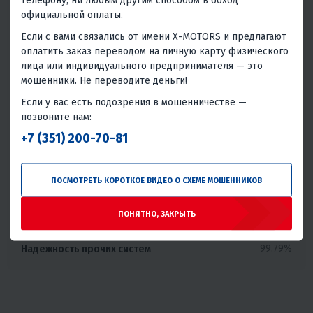
телефону, ни любым другим способом в обход
Надёжность товара
официальной оплаты.
Статистика основана на количестве общего числа
Если с вами связались от имени X-MOTORS и предлагают
покупателей и количестве обращений в сервис с этим
оплатить заказ переводом на личную карту физического
товаром.
лица или индивидуального предпринимателя — это
мошенники. Не переводите деньги!
Без проблем
Всего обращений в сервис
Если у вас есть подозрения в мошенничестве —
98.49%
1.51%
позвоните нам:
Отличная надёжность
+7 (351) 200-70-81
Крайне редко встречаются проблемы или брак при
использовании данного товара.
ПОСМОТРЕТЬ КОРОТКОЕ ВИДЕО О СХЕМЕ МОШЕННИКОВ
99.56%
Надежность двигателя или трансмиссии
99.64%
Надежность электрики и электроники
ПОНЯТНО, ЗАКРЫТЬ
99.71%
Надежность топливной и смазочной системы
99.79%
Надежность конструкции и корпуса
99.79%
Надежность прочих систем